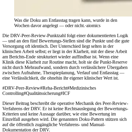
Was die Doku am Entlasstag tragen kann, wurde in den
Wochen davor angelegt — oder nicht.
·
aiomics
Die DRV-Peer-Review-Punktzahl folgt einer dokumentierten Logik
— und an den fünf Bewertungs-Stellen sind die Punkte und die gute
Versorgung oft identisch. Der Unterschied liegt selten in der
klinischen Arbeit selbst; er liegt in der Klarheit, mit der diese Arbeit
am Berichts-Ende strukturiert wieder auffindbar ist. Wenn eine
Klinik diese Klarheit zur Routine macht, holt sie die Punkt-Reserve
nicht durch Mehraufwand, sondern durch verlässlichere Übergaben
zwischen Aufnahme, Therapieplanung, Verlauf und Entlasstag —
eine Verlässlichkeit, die ohnehin ihr eigener klinischer Wert ist.
#
DRV-Peer-Review
#
Reha-Bericht
#
Medizinisches
Controlling
#
Qualitätssicherung
#
ICF
Dieser Beitrag beschreibt die operative Mechanik des Peer-Review-
Verfahrens der DRV. Er ist keine Rechtsauslegung der Bewertungs-
Kriterien und keine Aussage darüber, wie eine Bewertung im
Einzelfall ausgehen wird. Die genannten Doku-Pattern stützen sich
auf die öffentlich zugängliche Verfahrens- und Manual-
Dokumentation der DRV.