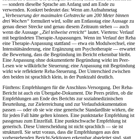
— sondern dieselbe Sprache am Anfang und am Ende zu
verwenden. Konkret bedeutet das: Wenn am Aufnahmetag
„Verbesserung der maximalen Gehstrecke um 200 Meter binnen
drei Wochen“
formuliert wird, sollte am Entlasstag eine Aussage zu
genau dieser Strecke und genau diesem Zeitraum stehen — auch
wenn die Aussage
„Ziel teilweise erreicht“
lautet. Viertens: Verlauf
mit begründeten Therapie-Anpassungen. Wenn im Verlauf der Reha
eine Therapie-Anpassung stattfand — etwa ein Modulwechsel, eine
Intensitätsänderung, eine Ergänzung um Psychotherapie — erwartet
die Bewertung, dass die Begründung im Bericht erkennbar bleibt.
Eine Anpassung ohne dokumentierte Begründung wirkt im Peer-
Lesen wie willkürliche Steuerung; eine Anpassung mit Begründung
wirkt wie reflektierte Reha-Steuerung. Der Unterschied zwischen
den beiden ist sprachlich klein, in der Punktzahl deutlich.
Fünftens: Empfehlungen für die Anschluss-Versorgung. Der Reha-
Bericht ist auch ein Übergabe-Dokument. Die Peers prüfen, ob die
Empfehlungen am Ende des Berichts zur sozialmedizinischen
Beurteilung, zur Zielerreichung und zur Verlaufsdokumentation
passen — oder ob sie wie eine generische Standardliste wirken, die
für jeden Fall hätte gelten können. Eine punktstarke Empfehlung ist
passgenau zum Einzelfall. Eine punktschwache Empfehlung ist
generisch. Diese Unterscheidung ist nicht sprachlich — sie ist
strukturell. Sie setzt voraus, dass die Empfehlungen aus den
vorhergehenden Bericht-Sektionen erkennbar abgeleitet sind, statt