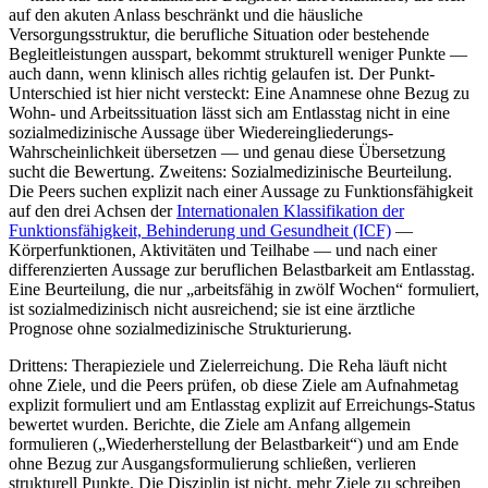
auf den akuten Anlass beschränkt und die häusliche
Versorgungsstruktur, die berufliche Situation oder bestehende
Begleitleistungen ausspart, bekommt strukturell weniger Punkte —
auch dann, wenn klinisch alles richtig gelaufen ist. Der Punkt-
Unterschied ist hier nicht versteckt: Eine Anamnese ohne Bezug zu
Wohn- und Arbeitssituation lässt sich am Entlasstag nicht in eine
sozialmedizinische Aussage über Wiedereingliederungs-
Wahrscheinlichkeit übersetzen — und genau diese Übersetzung
sucht die Bewertung. Zweitens: Sozialmedizinische Beurteilung.
Die Peers suchen explizit nach einer Aussage zu Funktionsfähigkeit
auf den drei Achsen der
Internationalen Klassifikation der
Funktionsfähigkeit, Behinderung und Gesundheit (ICF)
—
Körperfunktionen, Aktivitäten und Teilhabe — und nach einer
differenzierten Aussage zur beruflichen Belastbarkeit am Entlasstag.
Eine Beurteilung, die nur „arbeitsfähig in zwölf Wochen“ formuliert,
ist sozialmedizinisch nicht ausreichend; sie ist eine ärztliche
Prognose ohne sozialmedizinische Strukturierung.
Drittens: Therapieziele und Zielerreichung. Die Reha läuft nicht
ohne Ziele, und die Peers prüfen, ob diese Ziele am Aufnahmetag
explizit formuliert und am Entlasstag explizit auf Erreichungs-Status
bewertet wurden. Berichte, die Ziele am Anfang allgemein
formulieren („Wiederherstellung der Belastbarkeit“) und am Ende
ohne Bezug zur Ausgangsformulierung schließen, verlieren
strukturell Punkte. Die Disziplin ist nicht, mehr Ziele zu schreiben