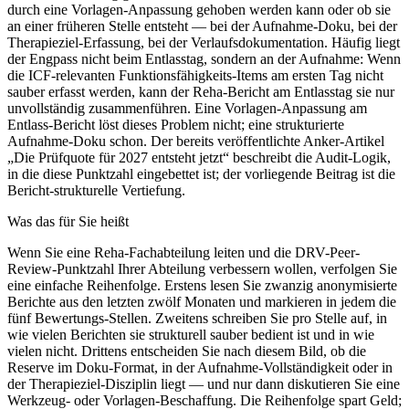
durch eine Vorlagen-Anpassung gehoben werden kann oder ob sie
an einer früheren Stelle entsteht — bei der Aufnahme-Doku, bei der
Therapieziel-Erfassung, bei der Verlaufsdokumentation. Häufig liegt
der Engpass nicht beim Entlasstag, sondern an der Aufnahme: Wenn
die ICF-relevanten Funktionsfähigkeits-Items am ersten Tag nicht
sauber erfasst werden, kann der Reha-Bericht am Entlasstag sie nur
unvollständig zusammenführen. Eine Vorlagen-Anpassung am
Entlass-Bericht löst dieses Problem nicht; eine strukturierte
Aufnahme-Doku schon. Der bereits veröffentlichte Anker-Artikel
„Die Prüfquote für 2027 entsteht jetzt“ beschreibt die Audit-Logik,
in die diese Punktzahl eingebettet ist; der vorliegende Beitrag ist die
Bericht-strukturelle Vertiefung.
Was das für Sie heißt
Wenn Sie eine Reha-Fachabteilung leiten und die DRV-Peer-
Review-Punktzahl Ihrer Abteilung verbessern wollen, verfolgen Sie
eine einfache Reihenfolge. Erstens lesen Sie zwanzig anonymisierte
Berichte aus den letzten zwölf Monaten und markieren in jedem die
fünf Bewertungs-Stellen. Zweitens schreiben Sie pro Stelle auf, in
wie vielen Berichten sie strukturell sauber bedient ist und in wie
vielen nicht. Drittens entscheiden Sie nach diesem Bild, ob die
Reserve im Doku-Format, in der Aufnahme-Vollständigkeit oder in
der Therapieziel-Disziplin liegt — und nur dann diskutieren Sie eine
Werkzeug- oder Vorlagen-Beschaffung. Die Reihenfolge spart Geld;