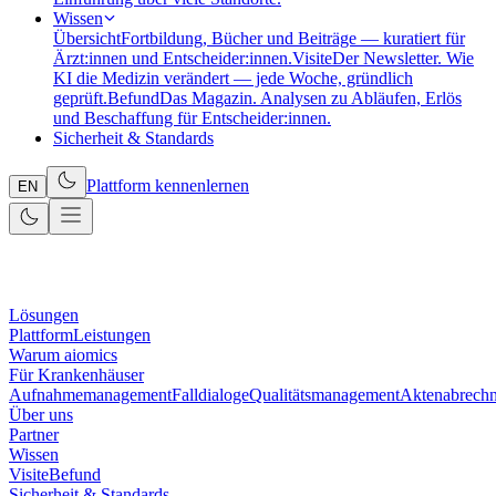
Wissen
Übersicht
Fortbildung, Bücher und Beiträge — kuratiert für
Ärzt:innen und Entscheider:innen.
Visite
Der Newsletter. Wie
KI die Medizin verändert — jede Woche, gründlich
geprüft.
Befund
Das Magazin. Analysen zu Abläufen, Erlös
und Beschaffung für Entscheider:innen.
Sicherheit & Standards
Plattform kennenlernen
EN
Lösungen
Plattform
Leistungen
Warum aiomics
Für Krankenhäuser
Aufnahmemanagement
Falldialoge
Qualitätsmanagement
Aktenabrech
Über uns
Partner
Wissen
Visite
Befund
Sicherheit & Standards