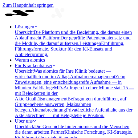
Zum Hauptinhalt springen
Lösungen
Übersicht
Die Plattform und die Begleitung, die daraus einen
Ablauf macht.
Plattform
Der geprüfte Patientendatensatz und
die Module, die darauf aufsetzen.
Leistungen
Einführung,
Führungsformate, Struktur für den KI-Einsatz und
Anbieterprüfung.
Warum aiomics
Für Krankenhäuser
Übersicht
Was aiomics für Ihre Klinik bedeutet —
wirtschaftlich und im Alltag.
Aufnahmemanagement
Zehn
Zuweisungen, eine entscheidungsreife Aufnahme — in
Minuten.
Falldialoge
MD-Anfragen in einer Minute statt 15 —
mit Belegketten in der
Akte.
Qualitätsmanagement
Befragungen durchführen, auf
Gruppenebene auswerten, Maßnahmen
belegen.
Aktenabrechnung
Privatärztliche Aufenthalte aus der
Akte abrechnen — mit Belegstelle je Position.
Über uns
Überblick
Die Geschichte hinter aiomics und die Menschen,
die daran arbeiten.
Partner
Klinische Forschung, KI-Strategie,
Einführung über viele Standorte.