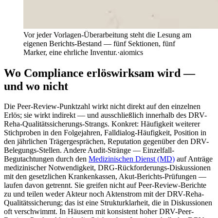
Vor jeder Vorlagen-Überarbeitung steht die Lesung am
eigenen Berichts-Bestand — fünf Sektionen, fünf
Marker, eine ehrliche Inventur.
·
aiomics
Wo Compliance erlöswirksam wird —
und wo nicht
Die Peer-Review-Punktzahl wirkt nicht direkt auf den einzelnen
Erlös; sie wirkt indirekt — und ausschließlich innerhalb des DRV-
Reha-Qualitätssicherungs-Strangs. Konkret: Häufigkeit weiterer
Stichproben in den Folgejahren, Falldialog-Häufigkeit, Position in
den jährlichen Trägergesprächen, Reputation gegenüber den DRV-
Belegungs-Stellen. Andere Audit-Stränge — Einzelfall-
Begutachtungen durch den
Medizinischen Dienst (MD)
auf Anträge
medizinischer Notwendigkeit, DRG-Rückforderungs-Diskussionen
mit den gesetzlichen Krankenkassen, Akut-Berichts-Prüfungen —
laufen davon getrennt. Sie greifen nicht auf Peer-Review-Berichte
zu und teilen weder Akteur noch Aktenstrom mit der DRV-Reha-
Qualitätssicherung; das ist eine Strukturklarheit, die in Diskussionen
oft verschwimmt. In Häusern mit konsistent hoher DRV-Peer-