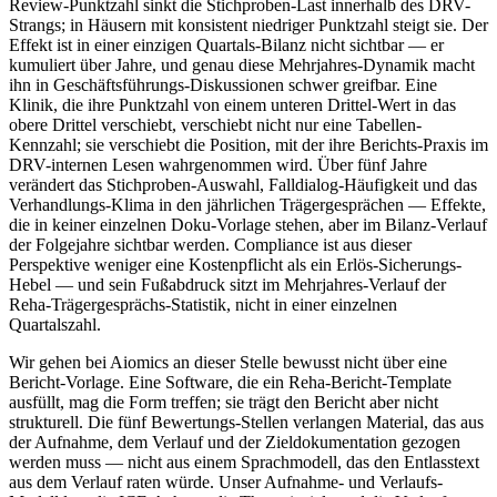
Review-Punktzahl sinkt die Stichproben-Last innerhalb des DRV-
Strangs; in Häusern mit konsistent niedriger Punktzahl steigt sie. Der
Effekt ist in einer einzigen Quartals-Bilanz nicht sichtbar — er
kumuliert über Jahre, und genau diese Mehrjahres-Dynamik macht
ihn in Geschäftsführungs-Diskussionen schwer greifbar. Eine
Klinik, die ihre Punktzahl von einem unteren Drittel-Wert in das
obere Drittel verschiebt, verschiebt nicht nur eine Tabellen-
Kennzahl; sie verschiebt die Position, mit der ihre Berichts-Praxis im
DRV-internen Lesen wahrgenommen wird. Über fünf Jahre
verändert das Stichproben-Auswahl, Falldialog-Häufigkeit und das
Verhandlungs-Klima in den jährlichen Trägergesprächen — Effekte,
die in keiner einzelnen Doku-Vorlage stehen, aber im Bilanz-Verlauf
der Folgejahre sichtbar werden. Compliance ist aus dieser
Perspektive weniger eine Kostenpflicht als ein Erlös-Sicherungs-
Hebel — und sein Fußabdruck sitzt im Mehrjahres-Verlauf der
Reha-Trägergesprächs-Statistik, nicht in einer einzelnen
Quartalszahl.
Wir gehen bei Aiomics an dieser Stelle bewusst nicht über eine
Bericht-Vorlage. Eine Software, die ein Reha-Bericht-Template
ausfüllt, mag die Form treffen; sie trägt den Bericht aber nicht
strukturell. Die fünf Bewertungs-Stellen verlangen Material, das aus
der Aufnahme, dem Verlauf und der Zieldokumentation gezogen
werden muss — nicht aus einem Sprachmodell, das den Entlasstext
aus dem Verlauf raten würde. Unser Aufnahme- und Verlaufs-