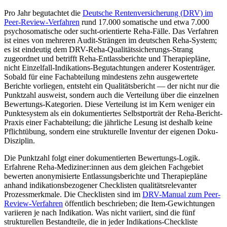
Pro Jahr begutachtet die
Deutsche Rentenversicherung (DRV) im
Peer-Review-Verfahren
rund 17.000 somatische und etwa 7.000
psychosomatische oder sucht-orientierte Reha-Fälle. Das Verfahren
ist eines von mehreren Audit-Strängen im deutschen Reha-System;
es ist eindeutig dem DRV-Reha-Qualitätssicherungs-Strang
zugeordnet und betrifft Reha-Entlassberichte und Therapiepläne,
nicht Einzelfall-Indikations-Begutachtungen anderer Kostenträger.
Sobald für eine Fachabteilung mindestens zehn ausgewertete
Berichte vorliegen, entsteht ein Qualitätsbericht — der nicht nur die
Punktzahl ausweist, sondern auch die Verteilung über die einzelnen
Bewertungs-Kategorien. Diese Verteilung ist im Kern weniger ein
Punktesystem als ein dokumentiertes Selbstporträt der Reha-Bericht-
Praxis einer Fachabteilung; die jährliche Lesung ist deshalb keine
Pflichtübung, sondern eine strukturelle Inventur der eigenen Doku-
Disziplin.
Die Punktzahl folgt einer dokumentierten Bewertungs-Logik.
Erfahrene Reha-Mediziner:innen aus dem gleichen Fachgebiet
bewerten anonymisierte Entlassungsberichte und Therapiepläne
anhand indikationsbezogener Checklisten qualitätsrelevanter
Prozessmerkmale. Die Checklisten sind im
DRV-Manual zum Peer-
Review-Verfahren
öffentlich beschrieben; die Item-Gewichtungen
variieren je nach Indikation. Was nicht variiert, sind die fünf
strukturellen Bestandteile, die in jeder Indikations-Checkliste