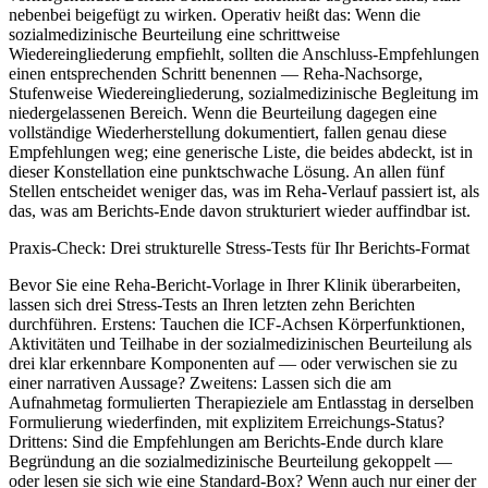
nebenbei beigefügt zu wirken. Operativ heißt das: Wenn die
sozialmedizinische Beurteilung eine schrittweise
Wiedereingliederung empfiehlt, sollten die Anschluss-Empfehlungen
einen entsprechenden Schritt benennen — Reha-Nachsorge,
Stufenweise Wiedereingliederung, sozialmedizinische Begleitung im
niedergelassenen Bereich. Wenn die Beurteilung dagegen eine
vollständige Wiederherstellung dokumentiert, fallen genau diese
Empfehlungen weg; eine generische Liste, die beides abdeckt, ist in
dieser Konstellation eine punktschwache Lösung. An allen fünf
Stellen entscheidet weniger das, was im Reha-Verlauf passiert ist, als
das, was am Berichts-Ende davon strukturiert wieder auffindbar ist.
Praxis-Check: Drei strukturelle Stress-Tests für Ihr Berichts-Format
Bevor Sie eine Reha-Bericht-Vorlage in Ihrer Klinik überarbeiten,
lassen sich drei Stress-Tests an Ihren letzten zehn Berichten
durchführen. Erstens: Tauchen die ICF-Achsen Körperfunktionen,
Aktivitäten und Teilhabe in der sozialmedizinischen Beurteilung als
drei klar erkennbare Komponenten auf — oder verwischen sie zu
einer narrativen Aussage? Zweitens: Lassen sich die am
Aufnahmetag formulierten Therapieziele am Entlasstag in derselben
Formulierung wiederfinden, mit explizitem Erreichungs-Status?
Drittens: Sind die Empfehlungen am Berichts-Ende durch klare
Begründung an die sozialmedizinische Beurteilung gekoppelt —
oder lesen sie sich wie eine Standard-Box? Wenn auch nur einer der