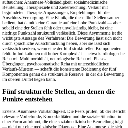
auftauchen: Anamnese-Vollständigkeit; sozialmedizinische
Beurteilung; Therapieziele und Zielerreichung; Verlauf mit
begründeten Therapie-Anpassungen; Empfehlungen für die
Anschluss-Versorgung. Eine Klinik, die diese fünf Stellen sauber
bedient, hat damit keine Garantie auf eine hohe Punktzahl — aber
sobald eine der Stellen fehlt oder unvollständig bleibt, ist eine
niedrige Punktzahl strukturell verlässlich. Diese Asymmetrie ist die
wichtigste Aussage des Verfahrens: Die Bewertung lässt sich nicht
durch sprachliche Ausschmückung heben, aber sie lässt sich
verlässlich senken, wenn eine der fünf strukturellen Komponenten
fehlt. In Indikationen mit hoher Komplexität — etwa kardiologische
Reha mit Multimorbidität, neurologische Reha mit Phase-
Übergängen, psychosomatische Reha mit unterschiedlichen
Verlaufs-Mustern — schafft die konsistente Bedienung der fünf
Komponenten genau die strukturelle Reserve, in der die Bewertung
im oberen Drittel liegen kann.
Fünf strukturelle Stellen, an denen die
Punkte entstehen
Erstens: Anamnese-Vollständigkeit. Die Peers prüfen, ob der Bericht
relevante Vorbefunde, Komorbiditäten und die soziale Situation in
einer Form aufnimmt, die eine sozialmedizinische Beurteilung trägt
— nicht nur eine medizinische Diagnose. Eine Anamnese, die sich