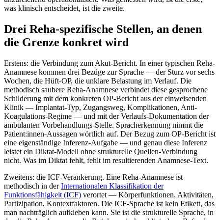
was klinisch entscheidet, ist die zweite.
Drei Reha-spezifische Stellen, an denen
die Grenze konkret wird
Erstens: die Verbindung zum Akut-Bericht. In einer typischen Reha-
Anamnese kommen drei Bezüge zur Sprache — der Sturz vor sechs
Wochen, die Hüft-OP, die unklare Belastung im Verlauf. Die
methodisch saubere Reha-Anamnese verbindet diese gesprochene
Schilderung mit dem konkreten OP-Bericht aus der einweisenden
Klinik — Implantat-Typ, Zugangsweg, Komplikationen, Anti-
Koagulations-Regime — und mit der Verlaufs-Dokumentation der
ambulanten Vorbehandlungs-Stelle. Spracherkennung nimmt die
Patient:innen-Aussagen wörtlich auf. Der Bezug zum OP-Bericht ist
eine eigenständige Inferenz-Aufgabe — und genau diese Inferenz
leistet ein Diktat-Modell ohne strukturelle Quellen-Verbindung
nicht. Was im Diktat fehlt, fehlt im resultierenden Anamnese-Text.
Zweitens: die ICF-Verankerung. Eine Reha-Anamnese ist
methodisch in der
Internationalen Klassifikation der
Funktionsfähigkeit (ICF)
verortet — Körperfunktionen, Aktivitäten,
Partizipation, Kontextfaktoren. Die ICF-Sprache ist kein Etikett, das
man nachträglich aufkleben kann. Sie ist die strukturelle Sprache, in