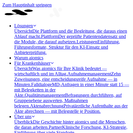
Zum Hauptinhalt springen
Lösungen
Übersicht
Die Plattform und die Begleitung, die daraus einen
Ablauf macht.
Plattform
Der geprüfte Patientendatensatz und
die Module, die darauf aufsetzen.
Leistungen
Einführung,
Führungsformate, Struktur für den KI-Einsatz und
Anbieterprüfung.
Warum aiomics
Für Krankenhäuser
Übersicht
Was aiomics für Ihre Klinik bedeutet —
wirtschaftlich und im Alltag.
Aufnahmemanagement
Zehn
Zuweisungen, eine entscheidungsreife Aufnahme — in
Minuten.
Falldialoge
MD-Anfragen in einer Minute statt 15 —
mit Belegketten in der
Akte.
Qualitätsmanagement
Befragungen durchführen, auf
Gruppenebene auswerten, Maßnahmen
belegen.
Aktenabrechnung
Privatärztliche Aufenthalte aus der
Akte abrechnen — mit Belegstelle je Position.
Über uns
Überblick
Die Geschichte hinter aiomics und die Menschen,
die daran arbeiten.
Partner
Klinische Forschung, KI-Strategie,
Einführung über viele Standorte.