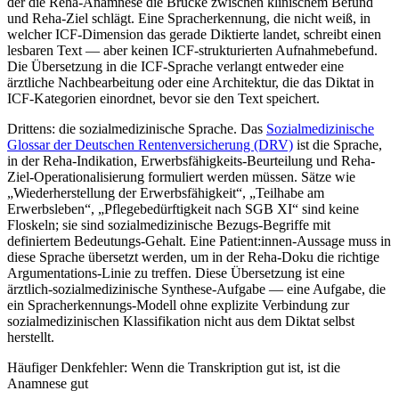
der die Reha-Anamnese die Brücke zwischen klinischem Befund
und Reha-Ziel schlägt. Eine Spracherkennung, die nicht weiß, in
welcher ICF-Dimension das gerade Diktierte landet, schreibt einen
lesbaren Text — aber keinen ICF-strukturierten Aufnahmebefund.
Die Übersetzung in die ICF-Sprache verlangt entweder eine
ärztliche Nachbearbeitung oder eine Architektur, die das Diktat in
ICF-Kategorien einordnet, bevor sie den Text speichert.
Drittens: die sozialmedizinische Sprache. Das
Sozialmedizinische
Glossar der Deutschen Rentenversicherung (DRV)
ist die Sprache,
in der Reha-Indikation, Erwerbsfähigkeits-Beurteilung und Reha-
Ziel-Operationalisierung formuliert werden müssen. Sätze wie
„Wiederherstellung der Erwerbsfähigkeit“, „Teilhabe am
Erwerbsleben“, „Pflegebedürftigkeit nach SGB XI“ sind keine
Floskeln; sie sind sozialmedizinische Bezugs-Begriffe mit
definiertem Bedeutungs-Gehalt. Eine Patient:innen-Aussage muss in
diese Sprache übersetzt werden, um in der Reha-Doku die richtige
Argumentations-Linie zu treffen. Diese Übersetzung ist eine
ärztlich-sozialmedizinische Synthese-Aufgabe — eine Aufgabe, die
ein Spracherkennungs-Modell ohne explizite Verbindung zur
sozialmedizinischen Klassifikation nicht aus dem Diktat selbst
herstellt.
Häufiger Denkfehler: Wenn die Transkription gut ist, ist die
Anamnese gut