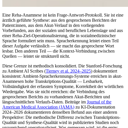
Eine Reha-Anamnese ist kein Frage-Antwort-Protokoll. Sie ist eine
ärztlich geführte Synthese: aus den gesprochenen Berichten der
Patient:innen, aus dem Akut-Verlauf in den vorliegenden
Vorbefunden, aus der sozialen und beruflichen Lebenslage und aus
einer Reha-Ziel-Operationalisierung, die in sozialmedizinischer
Sprache formuliert sein muss. Spracherkennung leistet einen Teil
dieser Aufgabe verlässlich — sie macht das gesprochene Wort
lesbar. Den anderen Teil — die Kontext-Verbindung zwischen
Quellen — leistet sie strukturell nicht.
Diese Grenze ist methodisch konsolidiert. Die Stanford-Forschung
zu Ambient AI Scribes (
Tierney et al. 2024–2025
) dokumentiert
konsistent: Ambient-Spracherkennungs-Systeme erreichen in akut-
Anamnesen hohe Transkriptions-Qualität — Lesbarkeit,
Vollständigkeit der erfassten Symptome, Korrektheit der wörtlichen
Wiedergabe. Was sie nicht erreichen: die Verbindung des
gesprochenen Berichts zu vorhandenen Akut-Berichten und
längsschnittlichen Verlaufs-Daten. Beiträge im
Journal of the
American Medical Association (JAMA)
zu KI-Dokumentation
2024–2026 dokumentieren denselben Befund aus einer anderen
Perspektive: Die methodische Differenz zwischen Transkriptions-
Qualität und Synthese-Qualität wird in publizierten Studien noch
unzureichend operationalisiert. Was gemessen wird, ist die erste;