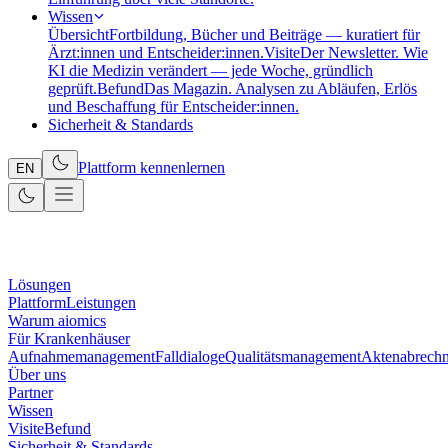
Wissen
Übersicht
Fortbildung, Bücher und Beiträge — kuratiert für
Ärzt:innen und Entscheider:innen.
Visite
Der Newsletter. Wie
KI die Medizin verändert — jede Woche, gründlich
geprüft.
Befund
Das Magazin. Analysen zu Abläufen, Erlös
und Beschaffung für Entscheider:innen.
Sicherheit & Standards
Plattform kennenlernen
EN
Lösungen
Plattform
Leistungen
Warum aiomics
Für Krankenhäuser
Aufnahmemanagement
Falldialoge
Qualitätsmanagement
Aktenabrech
Über uns
Partner
Wissen
Visite
Befund
Sicherheit & Standards