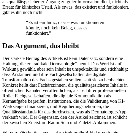
als qualitätsgesicherter Zugang zu guter Information dient, nicht als
Ersatz für klinisches Urteil. Als etwas, das existiert und funktioniert,
gibt es ihn noch nicht.
“
Es ist ein Indiz, dass etwas funktionieren
könnte, noch kein Beleg, dass es
funktioniert.
”
Das Argument, das bleibt
Der stärkste Beitrag des Artikels ist kein Datensatz, sondern eine
Haltung, die er „radikale Dermatologie“ nennt. Das Wort ist auf
Wirkung gewählt, aber sein Inhalt ist unspektakulär und stichhaltig:
dass Ärzt:innen und ihre Fachgesellschaften die digitale
Transformation des Fachs gestalten sollten, statt sie zu beobachten.
Konkret heißt das: Fachärzt:innen, die qualitätsgesicherte Inhalte in
öffentlichen Kanälen veröffentlichen, als Teil ihrer professionellen
Rolle; Fachgesellschaften, die digitale Kommunikation als
Kernaufgabe begreifen; Institutionen, die die Validierung von KI-
Werkzeugen finanzieren; und Regulierungsbehörden, die
Qualitätsstandards für das durchsetzen, was als Dermatologie-App
verkauft wird. Der Gegensatz, den der Artikel zeichnet, ist schlicht
der zwischen Zuerst-im-Raum-Sein und Zuletzt-Ankommen.
Für europäische Systeme ist das strukturelle Bild das vertraute: