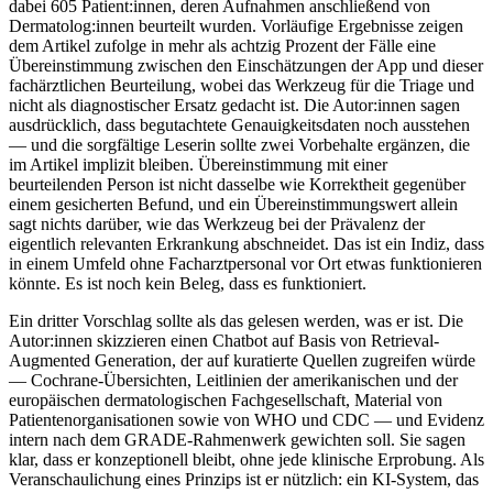
dabei 605 Patient:innen, deren Aufnahmen anschließend von
Dermatolog:innen beurteilt wurden. Vorläufige Ergebnisse zeigen
dem Artikel zufolge in mehr als achtzig Prozent der Fälle eine
Übereinstimmung zwischen den Einschätzungen der App und dieser
fachärztlichen Beurteilung, wobei das Werkzeug für die Triage und
nicht als diagnostischer Ersatz gedacht ist. Die Autor:innen sagen
ausdrücklich, dass begutachtete Genauigkeitsdaten noch ausstehen
— und die sorgfältige Leserin sollte zwei Vorbehalte ergänzen, die
im Artikel implizit bleiben. Übereinstimmung mit einer
beurteilenden Person ist nicht dasselbe wie Korrektheit gegenüber
einem gesicherten Befund, und ein Übereinstimmungswert allein
sagt nichts darüber, wie das Werkzeug bei der Prävalenz der
eigentlich relevanten Erkrankung abschneidet. Das ist ein Indiz, dass
in einem Umfeld ohne Facharztpersonal vor Ort etwas funktionieren
könnte. Es ist noch kein Beleg, dass es funktioniert.
Ein dritter Vorschlag sollte als das gelesen werden, was er ist. Die
Autor:innen skizzieren einen Chatbot auf Basis von Retrieval-
Augmented Generation, der auf kuratierte Quellen zugreifen würde
— Cochrane-Übersichten, Leitlinien der amerikanischen und der
europäischen dermatologischen Fachgesellschaft, Material von
Patientenorganisationen sowie von WHO und CDC — und Evidenz
intern nach dem GRADE-Rahmenwerk gewichten soll. Sie sagen
klar, dass er konzeptionell bleibt, ohne jede klinische Erprobung. Als
Veranschaulichung eines Prinzips ist er nützlich: ein KI-System, das