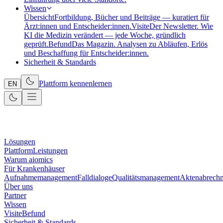
Wissen
Übersicht
Fortbildung, Bücher und Beiträge — kuratiert für
Ärzt:innen und Entscheider:innen.
Visite
Der Newsletter. Wie
KI die Medizin verändert — jede Woche, gründlich
geprüft.
Befund
Das Magazin. Analysen zu Abläufen, Erlös
und Beschaffung für Entscheider:innen.
Sicherheit & Standards
Plattform kennenlernen
EN
Lösungen
Plattform
Leistungen
Warum aiomics
Für Krankenhäuser
Aufnahmemanagement
Falldialoge
Qualitätsmanagement
Aktenabrech
Über uns
Partner
Wissen
Visite
Befund
Sicherheit & Standards