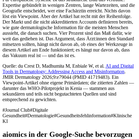
Expertise gebündelt in wenigen Zentren, lange Wartezeiten, und die
Geografie entscheidet, wer eine Fachärztin erreicht. Nichts davon
löst ein Viewpoint. Aber der Artikel hat recht mit der Reihenfolge.
Der Markt und die nicht akkreditierten Accounts definieren bereits,
wie gute dermatologische Information für die meisten Menschen
aussieht, die danach suchen. Vier Prozent sind das Maß dafür, wie
weit das gediehen ist. Das Argument, dass Ärzt:innen den Standard
mitsetzen sollten, hängt nicht davon ab, ob eines der Werkzeuge in
diesem Artikel am Ende funktioniert; es hängt nur davon ab, dass
das Vakuum real ist — und das ist es.
Quelle: du Crest D, Madhumita M, Enbiale W, et al.
AI and Digital
Tools in Dermatology: Addressing Access and Misinformation
.
JMIR Dermatology 2026;9:e79044 (PMID 41719483). Ein
Viewpoint-Artikel ohne eigene Primärdaten; die zitierten Zahlen —
darunter das WHO-Pilotprojekt in Kenia — stammen aus
sekundären und teils nicht begutachteten Quellen und sind
entsprechend zu gewichten.
#
Journal Club
#
Digitale
Gesundheit
#
Dermatologie
#
Gesundheitsfehlinformation
#
Klinische
KI
aiomics in der Google-Suche bevorzugen