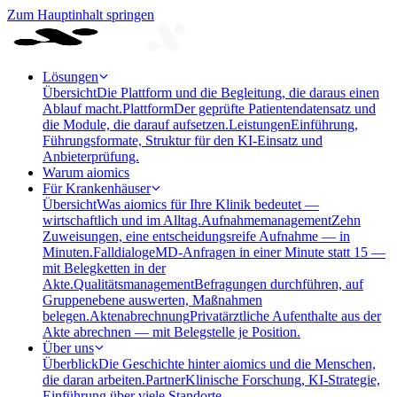
Zum Hauptinhalt springen
Lösungen
Übersicht
Die Plattform und die Begleitung, die daraus einen
Ablauf macht.
Plattform
Der geprüfte Patientendatensatz und
die Module, die darauf aufsetzen.
Leistungen
Einführung,
Führungsformate, Struktur für den KI-Einsatz und
Anbieterprüfung.
Warum aiomics
Für Krankenhäuser
Übersicht
Was aiomics für Ihre Klinik bedeutet —
wirtschaftlich und im Alltag.
Aufnahmemanagement
Zehn
Zuweisungen, eine entscheidungsreife Aufnahme — in
Minuten.
Falldialoge
MD-Anfragen in einer Minute statt 15 —
mit Belegketten in der
Akte.
Qualitätsmanagement
Befragungen durchführen, auf
Gruppenebene auswerten, Maßnahmen
belegen.
Aktenabrechnung
Privatärztliche Aufenthalte aus der
Akte abrechnen — mit Belegstelle je Position.
Über uns
Überblick
Die Geschichte hinter aiomics und die Menschen,
die daran arbeiten.
Partner
Klinische Forschung, KI-Strategie,
Einführung über viele Standorte.