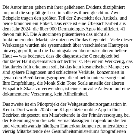
Die Autor:innen gehen mit ihrer geliehenen Evidenz diszipliniert
um, und die sorgfältige Leserin sollte es ihnen gleichtun. Zwei
Beispiele tragen den größten Teil der Zuversicht des Artikels, und
beide brauchen ein Etikett. Das erste ist eine Übersichtsarbeit aus
dem Jahr 2024, die über 900 Dermatologie-Apps identifiziert, 41
davon mit KI. Die Autor:innen präsentieren das nicht als
funktionierenden Markt; sie nutzen es für das Gegenteil. Viele dieser
Werkzeuge wurden nie systematisch über verschiedene Hauttypen
hinweg geprüft, und die Trainingsdaten überrepräsentieren hellere
Haut — was bedeutet, dass die diagnostische Genauigkeit bei
dunklerer Haut systematisch schlechter ist. Bei einem Werkzeug, das
Hautkrebs früh erkennen soll, ist das kein kosmetischer Mangel; es
sind spätere Diagnosen und schlechtere Verläufe, konzentriert in
genau den Bevölkerungsgruppen, die ohnehin unterversorgt sind.
Ihre Empfehlung, die Monk Skin Tone Scale anstelle der älteren
Fitzpatrick-Skala zu verwenden, ist eine sinnvolle Antwort auf eine
dokumentierte Verzerrung, kein Allheilmittel.
Das zweite ist ein Pilotprojekt der Weltgesundheitsorganisation in
Kenia. Dort wurde 2024 eine KI-gestützte mobile App in fünf
Bezirken eingesetzt, um Mitarbeitende in der Primärversorgung bei
der Erkennung von dreizehn vernachlässigten Tropenkrankheiten
und vierundzwanzig häufigen Hauterkrankungen zu unterstützen;
vierzig Mitarbeitende des Gesundheitsministeriums fotografierten