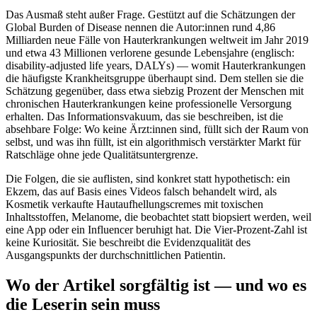
Das Ausmaß steht außer Frage. Gestützt auf die Schätzungen der
Global Burden of Disease nennen die Autor:innen rund 4,86
Milliarden neue Fälle von Hauterkrankungen weltweit im Jahr 2019
und etwa 43 Millionen verlorene gesunde Lebensjahre (englisch:
disability-adjusted life years, DALYs) — womit Hauterkrankungen
die häufigste Krankheitsgruppe überhaupt sind. Dem stellen sie die
Schätzung gegenüber, dass etwa siebzig Prozent der Menschen mit
chronischen Hauterkrankungen keine professionelle Versorgung
erhalten. Das Informationsvakuum, das sie beschreiben, ist die
absehbare Folge: Wo keine Ärzt:innen sind, füllt sich der Raum von
selbst, und was ihn füllt, ist ein algorithmisch verstärkter Markt für
Ratschläge ohne jede Qualitätsuntergrenze.
Die Folgen, die sie auflisten, sind konkret statt hypothetisch: ein
Ekzem, das auf Basis eines Videos falsch behandelt wird, als
Kosmetik verkaufte Hautaufhellungscremes mit toxischen
Inhaltsstoffen, Melanome, die beobachtet statt biopsiert werden, weil
eine App oder ein Influencer beruhigt hat. Die Vier-Prozent-Zahl ist
keine Kuriosität. Sie beschreibt die Evidenzqualität des
Ausgangspunkts der durchschnittlichen Patientin.
Wo der Artikel sorgfältig ist — und wo es
die Leserin sein muss