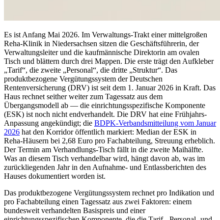
Es ist Anfang Mai 2026. Im Verwaltungs-Trakt einer mittelgroßen
Reha-Klinik in Niedersachsen sitzen die Geschäftsführerin, der
Verwaltungsleiter und die kaufmännische Direktorin am ovalen
Tisch und blättern durch drei Mappen. Die erste trägt den Aufkleber
„Tarif“, die zweite „Personal“, die dritte „Struktur“. Das
produktbezogene Vergütungssystem der Deutschen
Rentenversicherung (DRV) ist seit dem 1. Januar 2026 in Kraft. Das
Haus rechnet seither weiter zum Tagessatz aus dem
Übergangsmodell ab — die einrichtungsspezifische Komponente
(ESK) ist noch nicht endverhandelt. Die DRV hat eine Frühjahrs-
Anpassung angekündigt; die
BDPK-Verbandsmitteilung vom Januar
2026
hat den Korridor öffentlich markiert: Median der ESK in
Reha-Häusern bei 2,68 Euro pro Fachabteilung, Streuung erheblich.
Der Termin am Verhandlungs-Tisch fällt in die zweite Maihälfte.
Was an diesem Tisch verhandelbar wird, hängt davon ab, was im
zurückliegenden Jahr in den Aufnahme- und Entlassberichten des
Hauses dokumentiert worden ist.
Das produktbezogene Vergütungssystem rechnet pro Indikation und
pro Fachabteilung einen Tagessatz aus zwei Faktoren: einem
bundesweit verhandelten Basispreis und einer
einrichtungsspezifischen Komponente, die die Tarif-, Personal- und