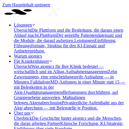
Zum Hauptinhalt springen
Lösungen
Übersicht
Die Plattform und die Begleitung, die daraus einen
Ablauf macht.
Plattform
Der geprüfte Patientendatensatz und
die Module, die darauf aufsetzen.
Leistungen
Einführung,
Führungsformate, Struktur für den KI-Einsatz und
Anbieterprüfung.
Warum aiomics
Für Krankenhäuser
Übersicht
Was aiomics für Ihre Klinik bedeutet —
wirtschaftlich und im Alltag.
Aufnahmemanagement
Zehn
Zuweisungen, eine entscheidungsreife Aufnahme — in
Minuten.
Falldialoge
MD-Anfragen in einer Minute statt 15 —
mit Belegketten in der
Akte.
Qualitätsmanagement
Befragungen durchführen, auf
Gruppenebene auswerten, Maßnahmen
belegen.
Aktenabrechnung
Privatärztliche Aufenthalte aus der
Akte abrechnen — mit Belegstelle je Position.
Über uns
Überblick
Die Geschichte hinter aiomics und die Menschen,
die daran arbeiten.
Partner
Klinische Forschung, KI-Strategie,
Einführung über viele Standorte.