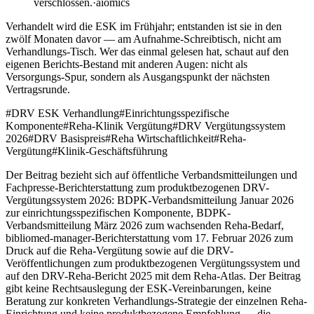
verschlossen.
·
aiomics
Verhandelt wird die ESK im Frühjahr; entstanden ist sie in den
zwölf Monaten davor — am Aufnahme-Schreibtisch, nicht am
Verhandlungs-Tisch. Wer das einmal gelesen hat, schaut auf den
eigenen Berichts-Bestand mit anderen Augen: nicht als
Versorgungs-Spur, sondern als Ausgangspunkt der nächsten
Vertragsrunde.
#
DRV ESK Verhandlung
#
Einrichtungsspezifische
Komponente
#
Reha-Klinik Vergütung
#
DRV Vergütungssystem
2026
#
DRV Basispreis
#
Reha Wirtschaftlichkeit
#
Reha-
Vergütung
#
Klinik-Geschäftsführung
Der Beitrag bezieht sich auf öffentliche Verbandsmitteilungen und
Fachpresse-Berichterstattung zum produktbezogenen DRV-
Vergütungssystem 2026: BDPK-Verbandsmitteilung Januar 2026
zur einrichtungsspezifischen Komponente, BDPK-
Verbandsmitteilung März 2026 zum wachsenden Reha-Bedarf,
bibliomed-manager-Berichterstattung vom 17. Februar 2026 zum
Druck auf die Reha-Vergütung sowie auf die DRV-
Veröffentlichungen zum produktbezogenen Vergütungssystem und
auf den DRV-Reha-Bericht 2025 mit dem Reha-Atlas. Der Beitrag
gibt keine Rechtsauslegung der ESK-Vereinbarungen, keine
Beratung zur konkreten Verhandlungs-Strategie der einzelnen Reha-
Einrichtung und keine produktbezogene Empfehlung — die