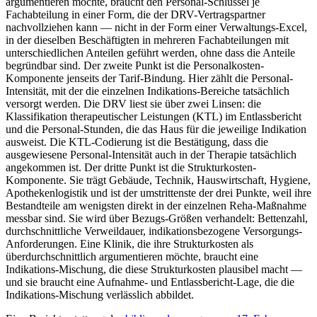
argumentieren möchte, braucht den Personal-Schlüssel je
Fachabteilung in einer Form, die der DRV-Vertragspartner
nachvollziehen kann — nicht in der Form einer Verwaltungs-Excel,
in der dieselben Beschäftigten in mehreren Fachabteilungen mit
unterschiedlichen Anteilen geführt werden, ohne dass die Anteile
begründbar sind. Der zweite Punkt ist die Personalkosten-
Komponente jenseits der Tarif-Bindung. Hier zählt die Personal-
Intensität, mit der die einzelnen Indikations-Bereiche tatsächlich
versorgt werden. Die DRV liest sie über zwei Linsen: die
Klassifikation therapeutischer Leistungen (KTL) im Entlassbericht
und die Personal-Stunden, die das Haus für die jeweilige Indikation
ausweist. Die KTL-Codierung ist die Bestätigung, dass die
ausgewiesene Personal-Intensität auch in der Therapie tatsächlich
angekommen ist. Der dritte Punkt ist die Strukturkosten-
Komponente. Sie trägt Gebäude, Technik, Hauswirtschaft, Hygiene,
Apothekenlogistik und ist der umstrittenste der drei Punkte, weil ihre
Bestandteile am wenigsten direkt in der einzelnen Reha-Maßnahme
messbar sind. Sie wird über Bezugs-Größen verhandelt: Bettenzahl,
durchschnittliche Verweildauer, indikationsbezogene Versorgungs-
Anforderungen. Eine Klinik, die ihre Strukturkosten als
überdurchschnittlich argumentieren möchte, braucht eine
Indikations-Mischung, die diese Strukturkosten plausibel macht —
und sie braucht eine Aufnahme- und Entlassbericht-Lage, die die
Indikations-Mischung verlässlich abbildet.