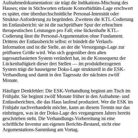
Aufnahmedokumentation: sie trägt die Indikations-Mischung des
Hauses; eine in Stichworten erfasste Komorbiditäts-Lage erschwert
es später, eine überdurchschnittliche Personal-Intensität oder
Struktur-Anforderung zu begründen. Zweitens die KTL-Codierung
im Entlassbericht: sie ist die nachprüfbare Spur der erbrachten
therapeutischen Leistungen pro Fall; eine lückenhafte KTL-
Codierung lässt die Personal-Argumentation ohne Fundament.
Drittens der Entlassbericht selbst: er bündelt die Verlaufs-
Information und ist die Stelle, an der die Versorgungs-Lage zur
prüfbaren Größe wird. Was sich gegenüber dem alten
tagessatzbasierten System verändert hat, ist die Konsequenz der
Lückenhaftigkeit dieser drei Stellen — im produktbezogenen
System trägt die hauseigene Doku-Lage strukturell in die ESK-
Verhandlung und damit in den Tagessatz der nächsten zwölf
Monate.
Häufiger Denkfehler: Die ESK-Verhandlung beginnt am Tisch im
Frühjahr. Sie beginnt zwölf Monate früher in den Aufnahme- und
Entlassberichten, die das Haus laufend produziert. Wer die ESK im
Frühjahr nachverhandeln möchte, kann an diesem Termin nur das
einbringen, was in der Doku-Lage des vergangenen Jahres bereits
geschrieben steht. Die Verhandlungs-Vorbereitung ist eine
schriftliche Inventur am eigenen Berichts-Bestand, nicht eine
Argumentations-Sammlung am Vortag.