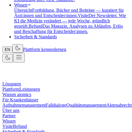
Wissen
Übersicht
Fortbildung, Bücher und Beiträge — kuratiert für
Ärzt:innen und Entscheider:innen.
Visite
Der Newsletter. Wie
KI die Medizin verändert — jede Woche, gründlich
geprüft.
Befund
Das Magazin. Analysen zu Abläufen, Erlös
und Beschaffung für Entscheider:innen.
Sicherheit & Standards
Plattform kennenlernen
EN
Lösungen
Plattform
Leistungen
Warum aiomics
Für Krankenhäuser
Aufnahmemanagement
Falldialoge
Qualitätsmanagement
Aktenabrech
Über uns
Partner
Wissen
Visite
Befund
Sicherheit & Standards