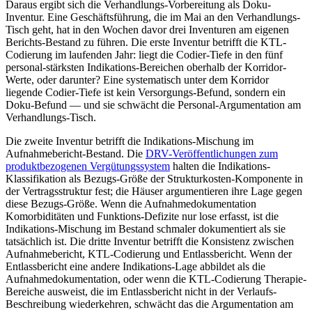
Daraus ergibt sich die Verhandlungs-Vorbereitung als Doku-
Inventur. Eine Geschäftsführung, die im Mai an den Verhandlungs-
Tisch geht, hat in den Wochen davor drei Inventuren am eigenen
Berichts-Bestand zu führen. Die erste Inventur betrifft die KTL-
Codierung im laufenden Jahr: liegt die Codier-Tiefe in den fünf
personal-stärksten Indikations-Bereichen oberhalb der Korridor-
Werte, oder darunter? Eine systematisch unter dem Korridor
liegende Codier-Tiefe ist kein Versorgungs-Befund, sondern ein
Doku-Befund — und sie schwächt die Personal-Argumentation am
Verhandlungs-Tisch.
Die zweite Inventur betrifft die Indikations-Mischung im
Aufnahmebericht-Bestand. Die
DRV-Veröffentlichungen zum
produktbezogenen Vergütungssystem
halten die Indikations-
Klassifikation als Bezugs-Größe der Strukturkosten-Komponente in
der Vertragsstruktur fest; die Häuser argumentieren ihre Lage gegen
diese Bezugs-Größe. Wenn die Aufnahmedokumentation
Komorbiditäten und Funktions-Defizite nur lose erfasst, ist die
Indikations-Mischung im Bestand schmaler dokumentiert als sie
tatsächlich ist. Die dritte Inventur betrifft die Konsistenz zwischen
Aufnahmebericht, KTL-Codierung und Entlassbericht. Wenn der
Entlassbericht eine andere Indikations-Lage abbildet als die
Aufnahmedokumentation, oder wenn die KTL-Codierung Therapie-
Bereiche ausweist, die im Entlassbericht nicht in der Verlaufs-
Beschreibung wiederkehren, schwächt das die Argumentation am