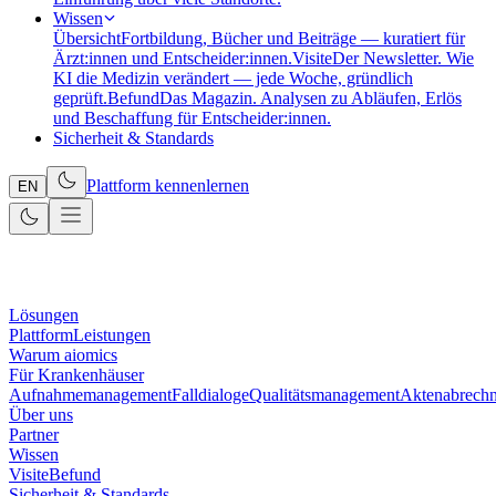
Wissen
Übersicht
Fortbildung, Bücher und Beiträge — kuratiert für
Ärzt:innen und Entscheider:innen.
Visite
Der Newsletter. Wie
KI die Medizin verändert — jede Woche, gründlich
geprüft.
Befund
Das Magazin. Analysen zu Abläufen, Erlös
und Beschaffung für Entscheider:innen.
Sicherheit & Standards
Plattform kennenlernen
EN
Lösungen
Plattform
Leistungen
Warum aiomics
Für Krankenhäuser
Aufnahmemanagement
Falldialoge
Qualitätsmanagement
Aktenabrech
Über uns
Partner
Wissen
Visite
Befund
Sicherheit & Standards