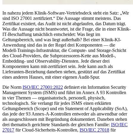
In nahezu jedem Klinik-Software-Vertriebsdeck steht ein Satz: „Wir
sind ISO 27001 zertifiziert.“ Die Aussage stimmt meistens. Das
Zertifikat existiert, das Audit ist nicht abgelaufen, das Datum trägt.
Was die Aussage nicht beantwortet, ist die Frage, die in einer Klinik-
IT-Beschaffung tatsächlich entscheidet: Was liegt im
Geltungsbereich, und was liegt außerhalb? Bei einer Klinik-KI-
Anwendung sind das in der Regel drei Komponenten — die
Modell-Trainings-Infrastruktur, die Compute- und Storage-Schicht
des Cloud-Providers, die Subprozessoren-Kette aus Modell-,
Embedding- und Observability-Diensten. Jede dieser drei
Komponenten kann mit-zertifiziert sein. Jede kann auch als
Lieferanten-Beziehung daneben stehen, gestützt auf das Zertifikat
eines anderen Hauses, mit einer eigenen Audit-Spur.
Die Norm
ISO/IEC 27001:2022
definiert ein Information Security
Management System (ISMS) und führt im Annex A 93 Kontrollen
in vier Themen — organisatorisch, personell, physisch,
technologisch. Sie verlangt für jedes ISMS einen erklärten
Geltungsbereich (Scope) und ein Statement of Applicability (SoA),
das jede der 93 Annex-A-Kontrollen entweder als anwendbar oder
als ausgeschlossen mit Begründung dokumentiert. Daneben stehen
drei thematisch gerichtete Standards der gleichen Familie:
ISO/IEC
27017
für Cloud-Sicherheits-Kontrollen,
ISO/IEC 27018
für