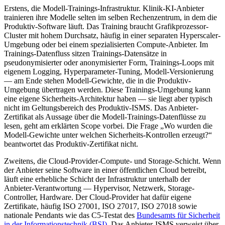
Erstens, die Modell-Trainings-Infrastruktur. Klinik-KI-Anbieter
trainieren ihre Modelle selten im selben Rechenzentrum, in dem die
Produktiv-Software läuft. Das Training braucht Grafikprozessor-
Cluster mit hohem Durchsatz, häufig in einer separaten Hyperscaler-
Umgebung oder bei einem spezialisierten Compute-Anbieter. Im
Trainings-Datenfluss sitzen Trainings-Datensätze in
pseudonymisierter oder anonymisierter Form, Trainings-Loops mit
eigenem Logging, Hyperparameter-Tuning, Modell-Versionierung
— am Ende stehen Modell-Gewichte, die in die Produktiv-
Umgebung übertragen werden. Diese Trainings-Umgebung kann
eine eigene Sicherheits-Architektur haben — sie liegt aber typisch
nicht im Geltungsbereich des Produktiv-ISMS. Das Anbieter-
Zertifikat als Aussage über die Modell-Trainings-Datenflüsse zu
lesen, geht am erklärten Scope vorbei. Die Frage „Wo wurden die
Modell-Gewichte unter welchen Sicherheits-Kontrollen erzeugt?“
beantwortet das Produktiv-Zertifikat nicht.
Zweitens, die Cloud-Provider-Compute- und Storage-Schicht. Wenn
der Anbieter seine Software in einer öffentlichen Cloud betreibt,
läuft eine erhebliche Schicht der Infrastruktur unterhalb der
Anbieter-Verantwortung — Hypervisor, Netzwerk, Storage-
Controller, Hardware. Der Cloud-Provider hat dafür eigene
Zertifikate, häufig ISO 27001, ISO 27017, ISO 27018 sowie
nationale Pendants wie das C5-Testat des
Bundesamts für Sicherheit
in der Informationstechnik (BSI)
. Das Anbieter-ISMS verweist über