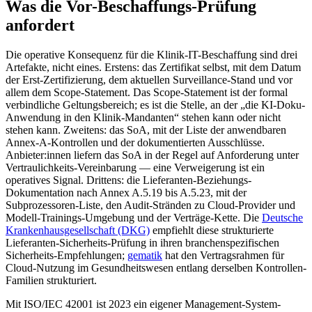
Was die Vor-Beschaffungs-Prüfung
anfordert
Die operative Konsequenz für die Klinik-IT-Beschaffung sind drei
Artefakte, nicht eines. Erstens: das Zertifikat selbst, mit dem Datum
der Erst-Zertifizierung, dem aktuellen Surveillance-Stand und vor
allem dem Scope-Statement. Das Scope-Statement ist der formal
verbindliche Geltungsbereich; es ist die Stelle, an der „die KI-Doku-
Anwendung in den Klinik-Mandanten“ stehen kann oder nicht
stehen kann. Zweitens: das SoA, mit der Liste der anwendbaren
Annex-A-Kontrollen und der dokumentierten Ausschlüsse.
Anbieter:innen liefern das SoA in der Regel auf Anforderung unter
Vertraulichkeits-Vereinbarung — eine Verweigerung ist ein
operatives Signal. Drittens: die Lieferanten-Beziehungs-
Dokumentation nach Annex A.5.19 bis A.5.23, mit der
Subprozessoren-Liste, den Audit-Stränden zu Cloud-Provider und
Modell-Trainings-Umgebung und der Verträge-Kette. Die
Deutsche
Krankenhausgesellschaft (DKG)
empfiehlt diese strukturierte
Lieferanten-Sicherheits-Prüfung in ihren branchenspezifischen
Sicherheits-Empfehlungen;
gematik
hat den Vertragsrahmen für
Cloud-Nutzung im Gesundheitswesen entlang derselben Kontrollen-
Familien strukturiert.
Mit ISO/IEC 42001 ist 2023 ein eigener Management-System-