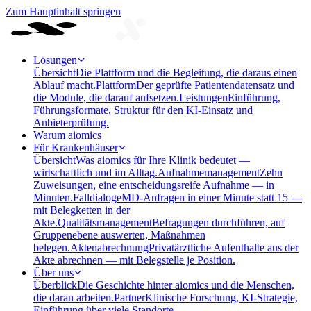
Zum Hauptinhalt springen
Lösungen
Übersicht
Die Plattform und die Begleitung, die daraus einen
Ablauf macht.
Plattform
Der geprüfte Patientendatensatz und
die Module, die darauf aufsetzen.
Leistungen
Einführung,
Führungsformate, Struktur für den KI-Einsatz und
Anbieterprüfung.
Warum aiomics
Für Krankenhäuser
Übersicht
Was aiomics für Ihre Klinik bedeutet —
wirtschaftlich und im Alltag.
Aufnahmemanagement
Zehn
Zuweisungen, eine entscheidungsreife Aufnahme — in
Minuten.
Falldialoge
MD-Anfragen in einer Minute statt 15 —
mit Belegketten in der
Akte.
Qualitätsmanagement
Befragungen durchführen, auf
Gruppenebene auswerten, Maßnahmen
belegen.
Aktenabrechnung
Privatärztliche Aufenthalte aus der
Akte abrechnen — mit Belegstelle je Position.
Über uns
Überblick
Die Geschichte hinter aiomics und die Menschen,
die daran arbeiten.
Partner
Klinische Forschung, KI-Strategie,
Einführung über viele Standorte.