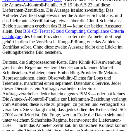
die Annex-A-Kontroll-Familie A.5.19 bis A.5.23 auf diese
Lieferanten-Zertifikate. Die Aussage ist also zweistufig: Das
Anbieter-Zertifikat sagt etwas über die Anbieter-Schicht aus, und
das Lieferanten-Zertifikat sagt etwas über die Cloud-Schicht aus.
Beide zusammen ergeben das Bild — keine der beiden Aussagen
allein. Das
BSI-C5-Testat (Cloud Computing Compliance Criteria
Catalogue)
des Cloud-Providers — sofern der Anbieter dort liegt —
gehört in dieselbe Vor-Beschaffungs-Prüfung wie das Anbieter-
Zertifikat selbst. Ohne diese zweite Aussage bleibt eine Lücke im
Geltungsbereichs-Bild bestehen.
Drittens, die Subprozessoren-Kette. Eine Klinik-KI-Anwendung
greift in der Regel auf weitere Dienste zurück: einen Modell-
Schnittstellen-Anbieter, einen Embedding-Provider für Vektor-
Repräsentationen, einen Observability-Dienst für Logs und
Telemetrie, manchmal einen separaten Datenbank-Service. Jeder
dieser Dienste ist ein Auftragsverarbeiter oder Sub-
Auftragsverarbeiter. Jeder hat ein eigenes ISMS — oder hat keines.
Die Annex-A-Kontroll-Familie zur Lieferanten-Beziehung verlangt
vom Anbieter, diese Kette zu pflegen, zu prüfen und vertraglich zu
verankern. Sie verlangt nicht, dass jedes Glied der Kette selbst ISO-
27001-zertifiziert ist. Die Frage, wer am Ende die Daten sieht und
unter welchem Sicherheits-Regime, beantwortet die Lieferanten-
Liste — nicht das Anbieter-Zertifikat. Im klinischen Kontext kommt
eine zweite Tiefen-Schicht hinzu: Manche Subprozessoren stützen