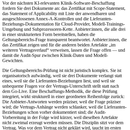
Vor der nächsten KI-relevanten Klinik-Software-Beschaffung
fordern Sie drei Dokumente an: das Zertifikat mit Scope-Statement,
das Statement of Applicability mit Liste der anwendbaren und
ausgeschlossenen Annex-A-Kontrollen und die Lieferanten-
Beziehungs-Dokumentation für Cloud-Provider, Modell-Trainings-
Umgebung und Subprozessoren-Kette. Anbieter:innen, die alle drei
in einer strukturierten Form bereitstellen, haben die
Geltungsbereichs-Frage transparent beantwortet. Anbieter:innen, die
das Zertifikat zeigen und für die anderen beiden Artefakte „im
weiteren Vertragsverlauf“ verweisen, lassen die Frage offen — und
damit die Audit-Spur zwischen Klinik-Daten und Modell-
Gewichten.
Die Geltungsbereichs-Prüfung ist nicht juristisch komplex. Sie ist
organisatorisch aufwändig, weil sie drei Dokumente verlangt statt
eines, weil sie die Lieferanten-Beziehungen liest, und weil sie
unbequeme Fragen vor der Vertrags-Unterschrift stellt statt nach
dem Go-Live. Eine Beschaffungs-Methodik, die diese Prüfung
integriert, wirkt strukturell in einer geordneten Reihenfolge zurück:
Die Anbieter-Antworten werden präziser, weil die Frage präziser
wird; die Vertrags-Anhänge werden schlanker, weil die Lieferanten-
Beziehungen schon vorher dokumentiert sind; die Audit-
Vorbereitung in der Folge wird kürzer, weil dieselben Artefakte
nicht zweimal erzeugt werden müssen. Die Disziplin sitzt vor dem
Vertrag. Was vor dem Vertrag nicht geklärt wird, taucht im ersten