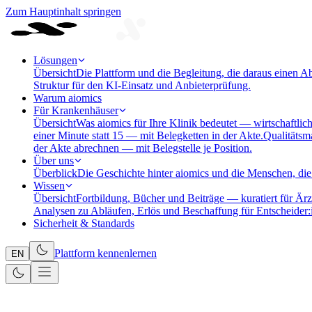
Zum Hauptinhalt springen
Lösungen
Übersicht
Die Plattform und die Begleitung, die daraus einen A
Struktur für den KI-Einsatz und Anbieterprüfung.
Warum aiomics
Für Krankenhäuser
Übersicht
Was aiomics für Ihre Klinik bedeutet — wirtschaftlich
einer Minute statt 15 — mit Belegketten in der Akte.
Qualitäts
der Akte abrechnen — mit Belegstelle je Position.
Über uns
Überblick
Die Geschichte hinter aiomics und die Menschen, die 
Wissen
Übersicht
Fortbildung, Bücher und Beiträge — kuratiert für Ärz
Analysen zu Abläufen, Erlös und Beschaffung für Entscheider:
Sicherheit & Standards
Plattform kennenlernen
EN