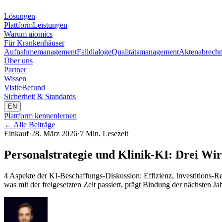
Lösungen
Plattform
Leistungen
Warum aiomics
Für Krankenhäuser
Aufnahmemanagement
Falldialoge
Qualitätsmanagement
Aktenabrech
Über uns
Partner
Wissen
Visite
Befund
Sicherheit & Standards
EN
Plattform kennenlernen
←
Alle Beiträge
Einkauf
·
28. März 2026
·
7 Min. Lesezeit
Personalstrategie und Klinik-KI: Drei Wir
4 Aspekte der KI-Beschaffungs-Diskussion: Effizienz, Investitions-Ren
was mit der freigesetzten Zeit passiert, prägt Bindung der nächsten Ja