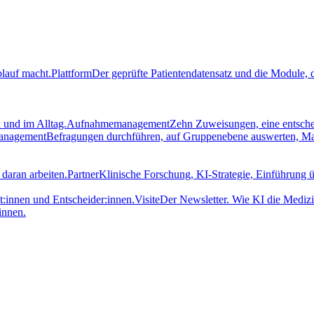
blauf macht.
Plattform
Der geprüfte Patientendatensatz und die Module, d
 und im Alltag.
Aufnahmemanagement
Zehn Zuweisungen, eine entsch
management
Befragungen durchführen, auf Gruppenebene auswerten, M
daran arbeiten.
Partner
Klinische Forschung, KI-Strategie, Einführung ü
t:innen und Entscheider:innen.
Visite
Der Newsletter. Wie KI die Medizi
innen.