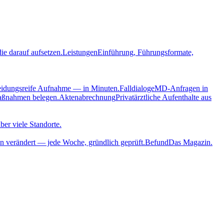
ie darauf aufsetzen.
Leistungen
Einführung, Führungsformate,
eidungsreife Aufnahme — in Minuten.
Falldialoge
MD-Anfragen in
aßnahmen belegen.
Aktenabrechnung
Privatärztliche Aufenthalte aus
ber viele Standorte.
n verändert — jede Woche, gründlich geprüft.
Befund
Das Magazin.