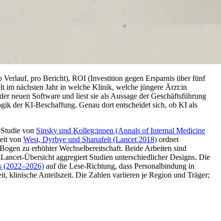
rlauf, pro Bericht), ROI (Investition gegen Ersparnis über fünf
elt im nächsten Jahr in welche Klinik, welche jüngere Ärzt:in
der neuen Software und liest sie als Aussage der Geschäftsführung
ogik der KI-Beschaffung. Genau dort entscheidet sich, ob KI als
n-Studie von
Sinsky und Kolleg:innen (Annals of Internal Medicine
beit von
West, Dyrbye und Shanafelt (Lancet 2018)
ordnet
Bogen zu erhöhter Wechselbereitschaft. Beide Arbeiten sind
Lancet-Übersicht aggregiert Studien unterschiedlicher Designs. Die
s (2022–2026)
auf die Lese-Richtung, dass Personalbindung in
, klinische Anteilszeit. Die Zahlen variieren je Region und Träger;