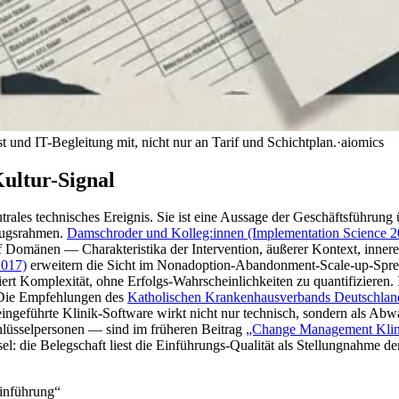
 und IT-Begleitung mit, nicht nur an Tarif und Schichtplan.
·
aiomics
ultur-Signal
utrales technisches Ereignis. Sie ist eine Aussage der Geschäftsführun
ezugsrahmen.
Damschroder und Kolleg:innen (Implementation Science 2
Domänen — Charakteristika der Intervention, äußerer Kontext, innerer
2017)
erweitern die Sicht im Nonadoption-Abandonment-Scale-up-Spre
iert Komplexität, ohne Erfolgs-Wahrscheinlichkeiten zu quantifizieren.
 Die Empfehlungen des
Katholischen Krankenhausverbands Deutschl
ngeführte Klinik-Software wirkt nicht nur technisch, sondern als Abwa
chlüsselpersonen — sind im früheren Beitrag
„Change Management Klini
l: die Belegschaft liest die Einführungs-Qualität als Stellungnahme der
Einführung“