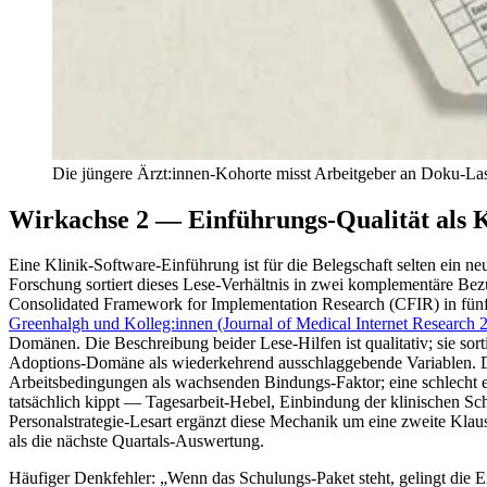
Die jüngere Ärzt:innen-Kohorte misst Arbeitgeber an Doku-Last
Wirkachse 2 — Einführungs-Qualität als K
Eine Klinik-Software-Einführung ist für die Belegschaft selten ein ne
Forschung sortiert dieses Lese-Verhältnis in zwei komplementäre B
Consolidated Framework for Implementation Research (CFIR) in fünf 
Greenhalgh und Kolleg:innen (Journal of Medical Internet Research 
Domänen. Die Beschreibung beider Lese-Hilfen ist qualitativ; sie sort
Adoptions-Domäne als wiederkehrend ausschlaggebende Variablen.
Arbeitsbedingungen als wachsenden Bindungs-Faktor; eine schlecht ei
tatsächlich kippt — Tagesarbeit-Hebel, Einbindung der klinischen S
Personalstrategie-Lesart ergänzt diese Mechanik um eine zweite Klause
als die nächste Quartals-Auswertung.
Häufiger Denkfehler: „Wenn das Schulungs-Paket steht, gelingt die 