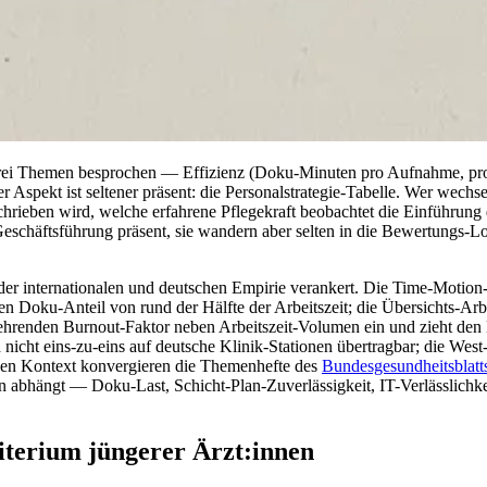
ei Themen besprochen — Effizienz (Doku-Minuten pro Aufnahme, pro Ve
r Aspekt ist seltener präsent: die Personalstrategie-Tabelle. Wer wechs
chrieben wird, welche erfahrene Pflegekraft beobachtet die Einführung 
Geschäftsführung präsent, sie wandern aber selten in die Bewertungs-L
 der internationalen und deutschen Empirie verankert. Die Time-Motio
en Doku-Anteil von rund der Hälfte der Arbeitszeit; die Übersichts-Ar
ehrenden Burnout-Faktor neben Arbeitszeit-Volumen ein und zieht den 
cht eins-zu-eins auf deutsche Klinik-Stationen übertragbar; die West-
hen Kontext konvergieren die Themenhefte des
Bundesgesundheitsblatt
abhängt — Doku-Last, Schicht-Plan-Zuverlässigkeit, IT-Verlässlichkeit
terium jüngerer Ärzt:innen