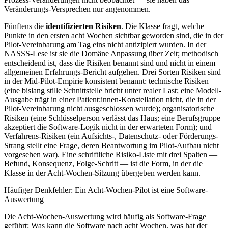
Veränderungs-Versprechen nur angenommen.
Fünftens die
identifizierten Risiken
. Die Klasse fragt, welche
Punkte in den ersten acht Wochen sichtbar geworden sind, die in der
Pilot-Vereinbarung am Tag eins nicht antizipiert wurden. In der
NASSS-Lese ist sie die Domäne Anpassung über Zeit; methodisch
entscheidend ist, dass die Risiken benannt sind und nicht in einem
allgemeinen Erfahrungs-Bericht aufgehen. Drei Sorten Risiken sind
in der Mid-Pilot-Empirie konsistent benannt: technische Risiken
(eine bislang stille Schnittstelle bricht unter realer Last; eine Modell-
Ausgabe trägt in einer Patient:innen-Konstellation nicht, die in der
Pilot-Vereinbarung nicht ausgeschlossen wurde); organisatorische
Risiken (eine Schlüsselperson verlässt das Haus; eine Berufsgruppe
akzeptiert die Software-Logik nicht in der erwarteten Form); und
Verfahrens-Risiken (ein Aufsichts-, Datenschutz- oder Förderungs-
Strang stellt eine Frage, deren Beantwortung im Pilot-Aufbau nicht
vorgesehen war). Eine schriftliche Risiko-Liste mit drei Spalten —
Befund, Konsequenz, Folge-Schritt — ist die Form, in der die
Klasse in der Acht-Wochen-Sitzung übergeben werden kann.
Häufiger Denkfehler: Ein Acht-Wochen-Pilot ist eine Software-
Auswertung
Die Acht-Wochen-Auswertung wird häufig als Software-Frage
geführt: Was kann die Software nach acht Wochen, was hat der