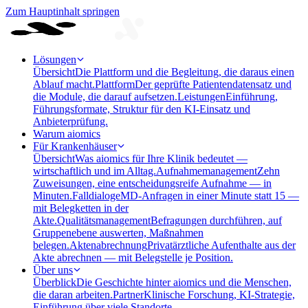
Zum Hauptinhalt springen
Lösungen
Übersicht
Die Plattform und die Begleitung, die daraus einen
Ablauf macht.
Plattform
Der geprüfte Patientendatensatz und
die Module, die darauf aufsetzen.
Leistungen
Einführung,
Führungsformate, Struktur für den KI-Einsatz und
Anbieterprüfung.
Warum aiomics
Für Krankenhäuser
Übersicht
Was aiomics für Ihre Klinik bedeutet —
wirtschaftlich und im Alltag.
Aufnahmemanagement
Zehn
Zuweisungen, eine entscheidungsreife Aufnahme — in
Minuten.
Falldialoge
MD-Anfragen in einer Minute statt 15 —
mit Belegketten in der
Akte.
Qualitätsmanagement
Befragungen durchführen, auf
Gruppenebene auswerten, Maßnahmen
belegen.
Aktenabrechnung
Privatärztliche Aufenthalte aus der
Akte abrechnen — mit Belegstelle je Position.
Über uns
Überblick
Die Geschichte hinter aiomics und die Menschen,
die daran arbeiten.
Partner
Klinische Forschung, KI-Strategie,
Einführung über viele Standorte.