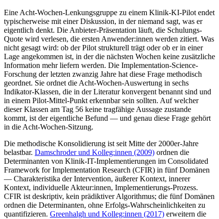
Eine Acht-Wochen-Lenkungsgruppe zu einem Klinik-KI-Pilot endet
typischerweise mit einer Diskussion, in der niemand sagt, was er
eigentlich denkt. Die Anbieter-Präsentation läuft, die Schulungs-
Quote wird verlesen, die ersten Anwender:innen werden zitiert. Was
nicht gesagt wird: ob der Pilot strukturell trägt oder ob er in einer
Lage angekommen ist, in der die nächsten Wochen keine zusätzliche
Information mehr liefern werden. Die Implementation-Science-
Forschung der letzten zwanzig Jahre hat diese Frage methodisch
geordnet. Sie ordnet die Acht-Wochen-Auswertung in sechs
Indikator-Klassen, die in der Literatur konvergent benannt sind und
in einem Pilot-Mittel-Punkt erkennbar sein sollten. Auf welcher
dieser Klassen am Tag 56 keine tragfähige Aussage zustande
kommt, ist der eigentliche Befund — und genau diese Frage gehört
in die Acht-Wochen-Sitzung.
Die methodische Konsolidierung ist seit Mitte der 2000er-Jahre
belastbar.
Damschroder und Kolleg:innen (2009)
ordnen die
Determinanten von Klinik-IT-Implementierungen im Consolidated
Framework for Implementation Research (CFIR) in fünf Domänen
— Charakteristika der Intervention, äußerer Kontext, innerer
Kontext, individuelle Akteur:innen, Implementierungs-Prozess.
CFIR ist deskriptiv, kein prädiktiver Algorithmus; die fünf Domänen
ordnen die Determinanten, ohne Erfolgs-Wahrscheinlichkeiten zu
quantifizieren.
Greenhalgh und Kolleg:innen (2017)
erweitern die