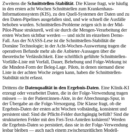
Zweitens die
Schnittstellen-Stabilität
. Die Klasse fragt, wie häufig
in den ersten acht Wochen Schnittstellen zum Krankenhaus-
Informationssystem (KIS), zu den Quell-Systemen der Daten und zu
den Daten-Pipelines ausgefallen sind, und wie schnell die Ausfälle
behoben wurden. Schnittstellen-Probleme zeigen sich in der Mid-
Pilot-Phase strukturell, weil sie durch die Mengen-Verarbeitung der
ersten Wochen sichtbar werden — und nicht im einzelnen Demo-
Fall. Aus der NASSS-Lese ist die Schnittstellen-Stabilität die
Domäne Technologie; in der Acht-Wochen-Auswertung tragen die
operativen Befunde mehr als die Anbieter-Aussagen über die
theoretische Verlässlichkeit. Eine schriftlich geführte Schnittstellen-
Vorfälle-Liste mit Vorfall, Dauer, Behebung und Folge-Wirkung ist
die Mindest-Form der Beleg-Lage. Pilots, in denen niemand diese
Liste in der achten Woche zeigen kann, haben die Schnittstellen-
Stabilität nicht erfasst.
Drittens die
Datenqualität in den Ergebnis-Daten
. Eine Klinik-KI
erzeugt oder verarbeitet Daten, die in der Folge-Verwendung tragen
müssen — in der Patient:innen-Akte, in der Abrechnungs-Spur, in
der Übergabe an die Folge-Versorgung. Die Klasse fragt, ob die
Ergebnis-Daten der ersten acht Wochen vollständig, konsistent und
persistent sind: Sind die Pflicht-Felder durchgängig befüllt? Sind die
strukturierten Felder mit den Frei-Text-Anteilen kohärent? Werden
die Ergebnis-Daten so persistiert, dass sie in der Folge-Verwendung
lesbar bleiben — auch nach einem zwischenzeitlichen Modell-