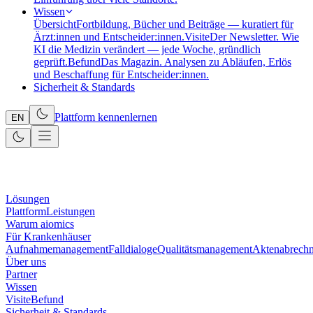
Wissen
Übersicht
Fortbildung, Bücher und Beiträge — kuratiert für
Ärzt:innen und Entscheider:innen.
Visite
Der Newsletter. Wie
KI die Medizin verändert — jede Woche, gründlich
geprüft.
Befund
Das Magazin. Analysen zu Abläufen, Erlös
und Beschaffung für Entscheider:innen.
Sicherheit & Standards
Plattform kennenlernen
EN
Lösungen
Plattform
Leistungen
Warum aiomics
Für Krankenhäuser
Aufnahmemanagement
Falldialoge
Qualitätsmanagement
Aktenabrech
Über uns
Partner
Wissen
Visite
Befund
Sicherheit & Standards