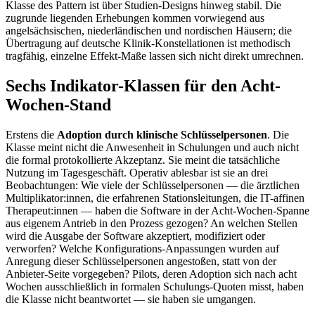
Klasse des Pattern ist über Studien-Designs hinweg stabil. Die
zugrunde liegenden Erhebungen kommen vorwiegend aus
angelsächsischen, niederländischen und nordischen Häusern; die
Übertragung auf deutsche Klinik-Konstellationen ist methodisch
tragfähig, einzelne Effekt-Maße lassen sich nicht direkt umrechnen.
Sechs Indikator-Klassen für den Acht-
Wochen-Stand
Erstens die
Adoption durch klinische Schlüsselpersonen
. Die
Klasse meint nicht die Anwesenheit in Schulungen und auch nicht
die formal protokollierte Akzeptanz. Sie meint die tatsächliche
Nutzung im Tagesgeschäft. Operativ ablesbar ist sie an drei
Beobachtungen: Wie viele der Schlüsselpersonen — die ärztlichen
Multiplikator:innen, die erfahrenen Stationsleitungen, die IT-affinen
Therapeut:innen — haben die Software in der Acht-Wochen-Spanne
aus eigenem Antrieb in den Prozess gezogen? An welchen Stellen
wird die Ausgabe der Software akzeptiert, modifiziert oder
verworfen? Welche Konfigurations-Anpassungen wurden auf
Anregung dieser Schlüsselpersonen angestoßen, statt von der
Anbieter-Seite vorgegeben? Pilots, deren Adoption sich nach acht
Wochen ausschließlich in formalen Schulungs-Quoten misst, haben
die Klasse nicht beantwortet — sie haben sie umgangen.