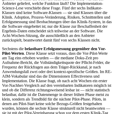
Anbieter geliefert, welche Funktion läuft? Die Implementation-
Science-Lese verschiebt diese Frage. Fünf der sechs Indikator-
Klassen sind keine Software-Klassen — sie sind Klassen über die
Klinik. Adoption, Prozess-Veränderung, Risiken, Schnittstellen und
Erfolgsmessung sind Beobachtungen über das Klinik-System, in das
die Software eingebettet ist; nur die Klasse zur Beschaffenheit der
Ergebnis-Daten entscheidet sich teilweise an der Software. Die
Acht-Wochen-Sitzung, die ausschließlich an den Anbieter
zurückspielt, beantwortet damit fünf von sechs Klassen nicht.
Sechstens die
belastbare Erfolgsmessung gegenüber den Vor-
Pilot-Werten
. Diese Klasse setzt voraus, dass die Vor-Pilot-Werte
am Tag eins erhoben wurden — die mediane Doku-Zeit pro
Aufnahme-Bericht, die Vollständigkeitsquote der Pflicht-Felder, die
Frequenz der Rückfragen aus dem Träger-Rückkanal, je nach
Anwendungsfall zwei oder drei kontext-spezifische Größen. Im RE-
AIM-Vokabular sind das die Dimensionen Effectiveness und
Implementation. Die Klasse fragt, ob nach acht Wochen ein erster
Vor-Nachher-Vergleich auf den vereinbarten Indikatoren möglich ist
und ob die Differenz richtungsweisend lesbar ist — nicht statistisch
belastbar, dafür ist die Datenmenge in dieser frühen Phase meist zu
klein, sondern als Trendbild für die nächste Pilot-Phase. Pilots, in
denen am Pilot-Start keine solche Bezugs-Größen festgehalten
wurden, können die sechste Klasse strukturell nicht beantworten —
sie ist mit der Pilot-Vereinbarung schon vor dem ersten Klinik-Tag