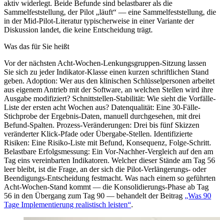
aktiv widerlegt. Beide Befunde sind belastbarer als die
Sammelfeststellung, der Pilot „läuft“ — eine Sammelfeststellung, die
in der Mid-Pilot-Literatur typischerweise in einer Variante der
Diskussion landet, die keine Entscheidung trägt.
Was das für Sie heißt
Vor der nächsten Acht-Wochen-Lenkungsgruppen-Sitzung lassen
Sie sich zu jeder Indikator-Klasse einen kurzen schriftlichen Stand
geben. Adoption: Wer aus den klinischen Schlüsselpersonen arbeitet
aus eigenem Antrieb mit der Software, an welchen Stellen wird ihre
Ausgabe modifiziert? Schnittstellen-Stabilität: Wie sieht die Vorfälle-
Liste der ersten acht Wochen aus? Datenqualität: Eine 30-Fälle-
Stichprobe der Ergebnis-Daten, manuell durchgesehen, mit drei
Befund-Spalten. Prozess-Veränderungen: Drei bis fünf Skizzen
veränderter Klick-Pfade oder Übergabe-Stellen. Identifizierte
Risiken: Eine Risiko-Liste mit Befund, Konsequenz, Folge-Schritt.
Belastbare Erfolgsmessung: Ein Vor-Nachher-Vergleich auf den am
Tag eins vereinbarten Indikatoren. Welcher dieser Stände am Tag 56
leer bleibt, ist die Frage, an der sich die Pilot-Verlängerungs- oder
Beendigungs-Entscheidung festmacht. Was nach einem so geführten
Acht-Wochen-Stand kommt — die Konsolidierungs-Phase ab Tag
56 in den Übergang zum Tag 90 — behandelt der Beitrag
„Was 90
Tage Implementierung realistisch leisten“
.