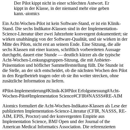
Der Pilot kippt nicht in einer schlechten Antwort. Er
kippt in der Klasse, in der niemand mehr eine geben
kann.
·
aiomics
Ein Acht-Wochen-Pilot ist kein Software-Stand, er ist ein Klinik-
Stand. Die sechs Indikator-Klassen sind in der Implementation-
Science-Literatur über zwei Jahrzehnte konvergent dokumentiert; sie
wirken unabhängig von der Software-Qualität, und sie wirken in der
Mitte des Pilots, nicht erst an seinem Ende. Eine Sitzung, die alle
sechs Klassen mit einer kurzen, schriftlich vorbereiteten Aussage
durchgeht, dauert eine Stunde — deutlich kürzer als die typische
Acht-Wochen-Lenkungsgruppen-Sitzung, die mit Anbieter-
Präsentation und höflicher Sammelfeststellung füllt. Die Stunde ist
die Stelle, an der sich entscheidet, ob die nächsten Wochen den Pilot
in den Regelbetrieb tragen oder ob sie ihn weiter strecken, ohne
zusätzliche Information zu liefern.
#
Pilot-Implementierung
#
Klinik-KI
#
Pilot Erfolgsmessung
#
Acht-
Wochen-Pilot
#
Implementation Science
#
CFIR
#
NASSS
#
RE-AIM
Aiomics formuliert die Acht-Wochen-Indikator-Klassen als Lese der
publizierten Implementation-Science-Literatur (CFIR, NASSS, RE-
AIM, EPIS, Proctor) und der konvergenten Empirie aus
Implementation Science, BMJ Open und der Journal of the
American Medical Informatics Association. Die referenzierten