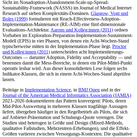
Sicht im Nonadoption-Abandonment-Scale-up-Spread-
Sustainability-Framework (NASSS) im Journal of Medical Internet
Research auf sieben Komplexitäts-Domänen.
Glasgow, Vogt und
Boles (1999)
formulieren mit Reach-Effectiveness-Adoption-
Implementation-Maintenance (RE-AIM) eine fünf-dimensionale
Evaluations-Architektur.
Aarons und Kolleg:innen (2011)
ordnen
Vorhaben im Exploration-Preparation-Implementation-Sustainment-
Modell (EPIS) in vier Phasen, von denen ein Acht-Wochen-Stand
typischerweise mitten in der Implementation-Phase liegt.
Proctor
und Kolleg:innen (2011)
unterscheiden acht Implementierungs-
Outcomes — darunter Adoption, Fidelity und Acceptability — und
benennen damit die Mess-Bereiche, in denen ein Pilot-Mittel-Punkt
operativ lesbar wird. Aus dieser konsolidierten Lese folgen sechs
Indikator-Klassen, die sich in einem Acht-Wochen-Stand abprüfen
lassen.
Beiträge in
Implementation Science
, in
BMJ Open
und in der
Journal of the American Medical Informatics Association (JAMIA)
2023–2026 dokumentieren das Pattern konvergent: Pilots, deren
Mid-Pilot-Auswertung in mehreren Klassen tragfähige Aussagen
liefert, übergehen häufiger in den Regelbetrieb als Pilots, die sich
auf Anbieter-Präsentation und Schulungs-Quote verengen. Die
Studien sind heterogen in Größe und Design (Mixed-Methods,
qualitative Fallstudien, Mehrzentren-Erhebungen), und die Effekt-
Größen variieren zwischen Versorgungs-Kontexten. Die qualitative