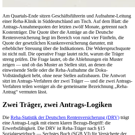
Am Quartals-Ende sitzen Geschäftsführerin und Aufnahme-Leitung
einer Reha-Klinik in Süddeutschland am Tisch. Auf dem Blatt: die
Antrags-Annahmequoten der letzten zwölf Monate, getrennt nach
Kostenträger. Die Quote über die Anträge an die Deutsche
Rentenversicherung liegt im Bereich von rund vier Fünfteln, die
Quote der gesetzlichen Krankenversicherung darunter, mit
erheblicher Streuung über die Indikationen. Die Widerspruchsquote
ist nicht null. Die operative Frage lautet nicht, warum die Träger
streng prüfen. Die Frage lautet, ob die Ablehnungen ein Muster
zeigen — und ob das Muster an Stellen sitzt, an denen die
einweisende Stelle oder die Reha-Aufnahme die Doku-
Vollständigkeit hebt, ohne neue Stellen aufzubauen. Die Antwort
sitzt im Antrags-Verfahren der zwei Träger — und die zwei Antrags-
Verfahren teilen weniger als die gemeinsame Bezeichnung „Reha-
Antrag“ vermuten lässt.
Zwei Träger, zwei Antrags-Logiken
Die
Reha-Statistik der Deutschen Rentenversicherung (DRV)
trägt
eine Antrags-Logik mit einem klaren Bezugs-Begriff: die
Erwerbsfähigkeit. Die DRV ist Reha-Träger nach §15
Sozialgesetzbuch — Sechstes Buch (SGB VI) für Versicherte der