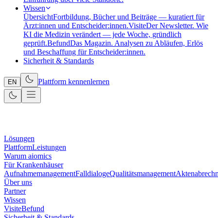
Wissen
Übersicht
Fortbildung, Bücher und Beiträge — kuratiert für
Ärzt:innen und Entscheider:innen.
Visite
Der Newsletter. Wie
KI die Medizin verändert — jede Woche, gründlich
geprüft.
Befund
Das Magazin. Analysen zu Abläufen, Erlös
und Beschaffung für Entscheider:innen.
Sicherheit & Standards
Plattform kennenlernen
EN
Lösungen
Plattform
Leistungen
Warum aiomics
Für Krankenhäuser
Aufnahmemanagement
Falldialoge
Qualitätsmanagement
Aktenabrech
Über uns
Partner
Wissen
Visite
Befund
Sicherheit & Standards