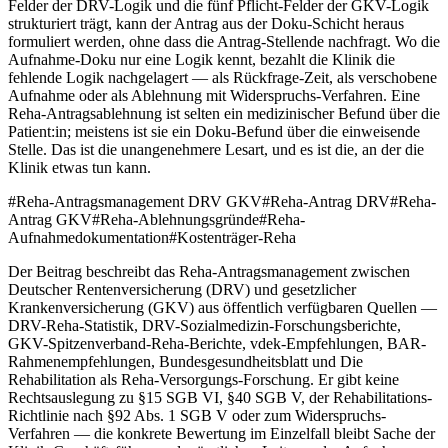
Felder der DRV-Logik und die fünf Pflicht-Felder der GKV-Logik
strukturiert trägt, kann der Antrag aus der Doku-Schicht heraus
formuliert werden, ohne dass die Antrag-Stellende nachfragt. Wo die
Aufnahme-Doku nur eine Logik kennt, bezahlt die Klinik die
fehlende Logik nachgelagert — als Rückfrage-Zeit, als verschobene
Aufnahme oder als Ablehnung mit Widerspruchs-Verfahren. Eine
Reha-Antragsablehnung ist selten ein medizinischer Befund über die
Patient:in; meistens ist sie ein Doku-Befund über die einweisende
Stelle. Das ist die unangenehmere Lesart, und es ist die, an der die
Klinik etwas tun kann.
#
Reha-Antragsmanagement DRV GKV
#
Reha-Antrag DRV
#
Reha-
Antrag GKV
#
Reha-Ablehnungsgründe
#
Reha-
Aufnahmedokumentation
#
Kostenträger-Reha
Der Beitrag beschreibt das Reha-Antragsmanagement zwischen
Deutscher Rentenversicherung (DRV) und gesetzlicher
Krankenversicherung (GKV) aus öffentlich verfügbaren Quellen —
DRV-Reha-Statistik, DRV-Sozialmedizin-Forschungsberichte,
GKV-Spitzenverband-Reha-Berichte, vdek-Empfehlungen, BAR-
Rahmenempfehlungen, Bundesgesundheitsblatt und Die
Rehabilitation als Reha-Versorgungs-Forschung. Er gibt keine
Rechtsauslegung zu §15 SGB VI, §40 SGB V, der Rehabilitations-
Richtlinie nach §92 Abs. 1 SGB V oder zum Widerspruchs-
Verfahren — die konkrete Bewertung im Einzelfall bleibt Sache der