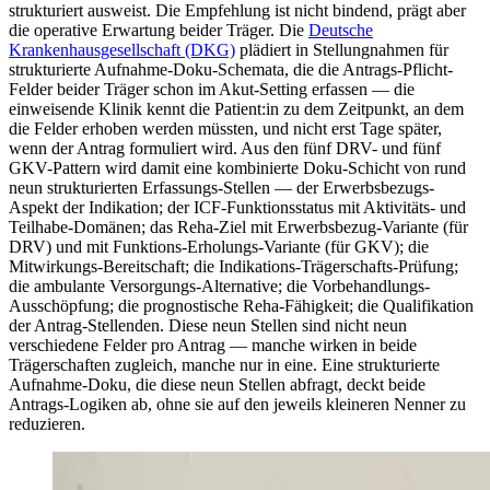
strukturiert ausweist. Die Empfehlung ist nicht bindend, prägt aber
die operative Erwartung beider Träger. Die
Deutsche
Krankenhausgesellschaft (DKG)
plädiert in Stellungnahmen für
strukturierte Aufnahme-Doku-Schemata, die die Antrags-Pflicht-
Felder beider Träger schon im Akut-Setting erfassen — die
einweisende Klinik kennt die Patient:in zu dem Zeitpunkt, an dem
die Felder erhoben werden müssten, und nicht erst Tage später,
wenn der Antrag formuliert wird. Aus den fünf DRV- und fünf
GKV-Pattern wird damit eine kombinierte Doku-Schicht von rund
neun strukturierten Erfassungs-Stellen — der Erwerbsbezugs-
Aspekt der Indikation; der ICF-Funktionsstatus mit Aktivitäts- und
Teilhabe-Domänen; das Reha-Ziel mit Erwerbsbezug-Variante (für
DRV) und mit Funktions-Erholungs-Variante (für GKV); die
Mitwirkungs-Bereitschaft; die Indikations-Trägerschafts-Prüfung;
die ambulante Versorgungs-Alternative; die Vorbehandlungs-
Ausschöpfung; die prognostische Reha-Fähigkeit; die Qualifikation
der Antrag-Stellenden. Diese neun Stellen sind nicht neun
verschiedene Felder pro Antrag — manche wirken in beide
Trägerschaften zugleich, manche nur in eine. Eine strukturierte
Aufnahme-Doku, die diese neun Stellen abfragt, deckt beide
Antrags-Logiken ab, ohne sie auf den jeweils kleineren Nenner zu
reduzieren.