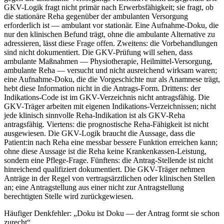
GKV-Logik fragt nicht primär nach Erwerbsfähigkeit; sie fragt, ob
die stationäre Reha gegenüber der ambulanten Versorgung
erforderlich ist — ambulant vor stationär. Eine Aufnahme-Doku, die
nur den klinischen Befund trägt, ohne die ambulante Alternative zu
adressieren, lässt diese Frage offen. Zweitens: die Vorbehandlungen
sind nicht dokumentiert. Die GKV-Prüfung will sehen, dass
ambulante Maßnahmen — Physiotherapie, Heilmittel-Versorgung,
ambulante Reha — versucht und nicht ausreichend wirksam waren;
eine Aufnahme-Doku, die die Vorgeschichte nur als Anamnese trägt,
hebt diese Information nicht in die Antrags-Form. Drittens: der
Indikations-Code ist im GKV-Verzeichnis nicht antragsfähig. Die
GKV-Träger arbeiten mit eigenen Indikations-Verzeichnissen; nicht
jede klinisch sinnvolle Reha-Indikation ist als GKV-Reha
antragsfähig. Viertens: die prognostische Reha-Fähigkeit ist nicht
ausgewiesen. Die GKV-Logik braucht die Aussage, dass die
Patient:in nach Reha eine messbar bessere Funktion erreichen kann;
ohne diese Aussage ist die Reha keine Krankenkassen-Leistung,
sondern eine Pflege-Frage. Fünftens: die Antrag-Stellende ist nicht
hinreichend qualifiziert dokumentiert. Die GKV-Träger nehmen
Anträge in der Regel von vertragsärztlichen oder klinischen Stellen
an; eine Antragstellung aus einer nicht zur Antragstellung
berechtigten Stelle wird zurückgewiesen.
Häufiger Denkfehler: „Doku ist Doku — der Antrag formt sie schon
zurecht“