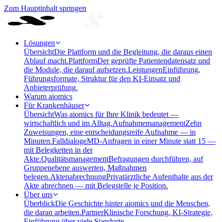
Zum Hauptinhalt springen
Lösungen
Übersicht
Die Plattform und die Begleitung, die daraus einen
Ablauf macht.
Plattform
Der geprüfte Patientendatensatz und
die Module, die darauf aufsetzen.
Leistungen
Einführung,
Führungsformate, Struktur für den KI-Einsatz und
Anbieterprüfung.
Warum aiomics
Für Krankenhäuser
Übersicht
Was aiomics für Ihre Klinik bedeutet —
wirtschaftlich und im Alltag.
Aufnahmemanagement
Zehn
Zuweisungen, eine entscheidungsreife Aufnahme — in
Minuten.
Falldialoge
MD-Anfragen in einer Minute statt 15 —
mit Belegketten in der
Akte.
Qualitätsmanagement
Befragungen durchführen, auf
Gruppenebene auswerten, Maßnahmen
belegen.
Aktenabrechnung
Privatärztliche Aufenthalte aus der
Akte abrechnen — mit Belegstelle je Position.
Über uns
Überblick
Die Geschichte hinter aiomics und die Menschen,
die daran arbeiten.
Partner
Klinische Forschung, KI-Strategie,
Einführung über viele Standorte.