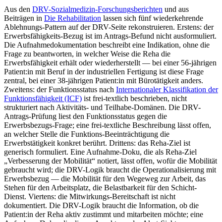
Aus den
DRV-Sozialmedizin-Forschungsberichten
und aus
Beiträgen in
Die Rehabilitation
lassen sich fünf wiederkehrende
Ablehnungs-Pattern auf der DRV-Seite rekonstruieren. Erstens: der
Erwerbsfähigkeits-Bezug ist im Antrags-Befund nicht ausformuliert.
Die Aufnahmedokumentation beschreibt eine Indikation, ohne die
Frage zu beantworten, in welcher Weise die Reha die
Erwerbsfähigkeit erhält oder wiederherstellt — bei einer 56-jährigen
Patient:in mit Beruf in der industriellen Fertigung ist diese Frage
zentral, bei einer 38-jährigen Patient:in mit Bürotätigkeit anders.
Zweitens: der Funktionsstatus nach
Internationaler Klassifikation der
Funktionsfähigkeit (ICF)
ist frei-textlich beschrieben, nicht
strukturiert nach Aktivitäts- und Teilhabe-Domänen. Die DRV-
Antrags-Prüfung liest den Funktionsstatus gegen die
Erwerbsbezugs-Frage; eine frei-textliche Beschreibung lässt offen,
an welcher Stelle die Funktions-Beeinträchtigung die
Erwerbstätigkeit konkret berührt. Drittens: das Reha-Ziel ist
generisch formuliert. Eine Aufnahme-Doku, die als Reha-Ziel
„Verbesserung der Mobilität“ notiert, lässt offen, wofür die Mobilität
gebraucht wird; die DRV-Logik braucht die Operationalisierung mit
Erwerbsbezug — die Mobilität für den Wegeweg zur Arbeit, das
Stehen für den Arbeitsplatz, die Belastbarkeit für den Schicht-
Dienst. Viertens: die Mitwirkungs-Bereitschaft ist nicht
dokumentiert. Die DRV-Logik braucht die Information, ob die
Patient:in der Reha aktiv zustimmt und mitarbeiten möchte; eine