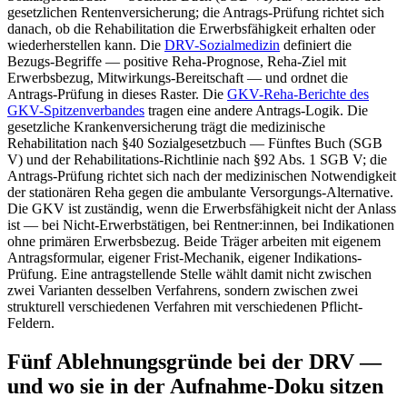
gesetzlichen Rentenversicherung; die Antrags-Prüfung richtet sich
danach, ob die Rehabilitation die Erwerbsfähigkeit erhalten oder
wiederherstellen kann. Die
DRV-Sozialmedizin
definiert die
Bezugs-Begriffe — positive Reha-Prognose, Reha-Ziel mit
Erwerbsbezug, Mitwirkungs-Bereitschaft — und ordnet die
Antrags-Prüfung in dieses Raster. Die
GKV-Reha-Berichte des
GKV-Spitzenverbandes
tragen eine andere Antrags-Logik. Die
gesetzliche Krankenversicherung trägt die medizinische
Rehabilitation nach §40 Sozialgesetzbuch — Fünftes Buch (SGB
V) und der Rehabilitations-Richtlinie nach §92 Abs. 1 SGB V; die
Antrags-Prüfung richtet sich nach der medizinischen Notwendigkeit
der stationären Reha gegen die ambulante Versorgungs-Alternative.
Die GKV ist zuständig, wenn die Erwerbsfähigkeit nicht der Anlass
ist — bei Nicht-Erwerbstätigen, bei Rentner:innen, bei Indikationen
ohne primären Erwerbsbezug. Beide Träger arbeiten mit eigenem
Antragsformular, eigener Frist-Mechanik, eigener Indikations-
Prüfung. Eine antragstellende Stelle wählt damit nicht zwischen
zwei Varianten desselben Verfahrens, sondern zwischen zwei
strukturell verschiedenen Verfahren mit verschiedenen Pflicht-
Feldern.
Fünf Ablehnungsgründe bei der DRV —
und wo sie in der Aufnahme-Doku sitzen