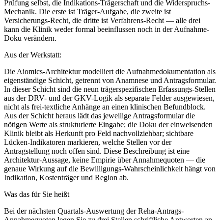
Prüfung selbst, die Indikations-Trägerschaft und die Widerspruchs-
Mechanik. Die erste ist Träger-Aufgabe, die zweite ist
Versicherungs-Recht, die dritte ist Verfahrens-Recht — alle drei
kann die Klinik weder formal beeinflussen noch in der Aufnahme-
Doku verändern.
Aus der Werkstatt:
Die Aiomics-Architektur modelliert die Aufnahmedokumentation als
eigenständige Schicht, getrennt von Anamnese und Antragsformular.
In dieser Schicht sind die neun trägerspezifischen Erfassungs-Stellen
aus der DRV- und der GKV-Logik als separate Felder ausgewiesen,
nicht als frei-textliche Anhänge an einen klinischen Befundblock.
Aus der Schicht heraus lädt das jeweilige Antragsformular die
nötigen Werte als strukturierte Eingabe; die Doku der einweisenden
Klinik bleibt als Herkunft pro Feld nachvollziehbar; sichtbare
Lücken-Indikatoren markieren, welche Stellen vor der
Antragstellung noch offen sind. Diese Beschreibung ist eine
Architektur-Aussage, keine Empirie über Annahmequoten — die
genaue Wirkung auf die Bewilligungs-Wahrscheinlichkeit hängt von
Indikation, Kostenträger und Region ab.
Was das für Sie heißt
Bei der nächsten Quartals-Auswertung der Reha-Antrags-
Annahmequoten legen Sie zu drei Stellen schriftliche Antworten an.