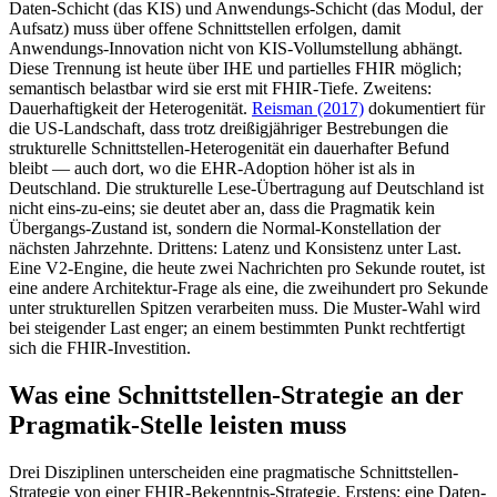
Daten-Schicht (das KIS) und Anwendungs-Schicht (das Modul, der
Aufsatz) muss über offene Schnittstellen erfolgen, damit
Anwendungs-Innovation nicht von KIS-Vollumstellung abhängt.
Diese Trennung ist heute über IHE und partielles FHIR möglich;
semantisch belastbar wird sie erst mit FHIR-Tiefe. Zweitens:
Dauerhaftigkeit der Heterogenität.
Reisman (2017)
dokumentiert für
die US-Landschaft, dass trotz dreißigjähriger Bestrebungen die
strukturelle Schnittstellen-Heterogenität ein dauerhafter Befund
bleibt — auch dort, wo die EHR-Adoption höher ist als in
Deutschland. Die strukturelle Lese-Übertragung auf Deutschland ist
nicht eins-zu-eins; sie deutet aber an, dass die Pragmatik kein
Übergangs-Zustand ist, sondern die Normal-Konstellation der
nächsten Jahrzehnte. Drittens: Latenz und Konsistenz unter Last.
Eine V2-Engine, die heute zwei Nachrichten pro Sekunde routet, ist
eine andere Architektur-Frage als eine, die zweihundert pro Sekunde
unter strukturellen Spitzen verarbeiten muss. Die Muster-Wahl wird
bei steigender Last enger; an einem bestimmten Punkt rechtfertigt
sich die FHIR-Investition.
Was eine Schnittstellen-Strategie an der
Pragmatik-Stelle leisten muss
Drei Disziplinen unterscheiden eine pragmatische Schnittstellen-
Strategie von einer FHIR-Bekenntnis-Strategie. Erstens: eine Daten-