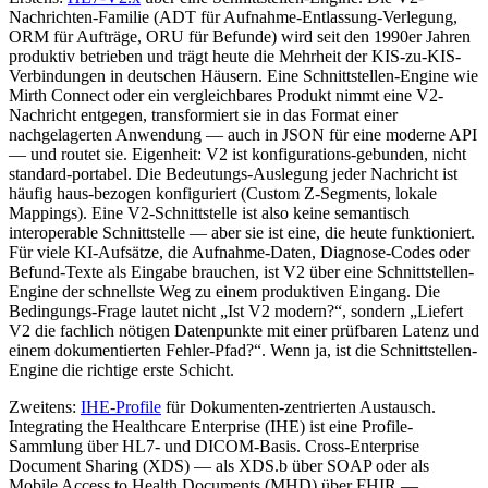
Nachrichten-Familie (ADT für Aufnahme-Entlassung-Verlegung,
ORM für Aufträge, ORU für Befunde) wird seit den 1990er Jahren
produktiv betrieben und trägt heute die Mehrheit der KIS-zu-KIS-
Verbindungen in deutschen Häusern. Eine Schnittstellen-Engine wie
Mirth Connect oder ein vergleichbares Produkt nimmt eine V2-
Nachricht entgegen, transformiert sie in das Format einer
nachgelagerten Anwendung — auch in JSON für eine moderne API
— und routet sie. Eigenheit: V2 ist konfigurations-gebunden, nicht
standard-portabel. Die Bedeutungs-Auslegung jeder Nachricht ist
häufig haus-bezogen konfiguriert (Custom Z-Segments, lokale
Mappings). Eine V2-Schnittstelle ist also keine semantisch
interoperable Schnittstelle — aber sie ist eine, die heute funktioniert.
Für viele KI-Aufsätze, die Aufnahme-Daten, Diagnose-Codes oder
Befund-Texte als Eingabe brauchen, ist V2 über eine Schnittstellen-
Engine der schnellste Weg zu einem produktiven Eingang. Die
Bedingungs-Frage lautet nicht „Ist V2 modern?“, sondern „Liefert
V2 die fachlich nötigen Datenpunkte mit einer prüfbaren Latenz und
einem dokumentierten Fehler-Pfad?“. Wenn ja, ist die Schnittstellen-
Engine die richtige erste Schicht.
Zweitens:
IHE-Profile
für Dokumenten-zentrierten Austausch.
Integrating the Healthcare Enterprise (IHE) ist eine Profile-
Sammlung über HL7- und DICOM-Basis. Cross-Enterprise
Document Sharing (XDS) — als XDS.b über SOAP oder als
Mobile Access to Health Documents (MHD) über FHIR —