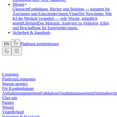
Wissen
Übersicht
Fortbildung, Bücher und Beiträge — kuratiert für
Ärzt:innen und Entscheider:innen.
Visite
Der Newsletter. Wie
KI die Medizin verändert — jede Woche, gründlich
geprüft.
Befund
Das Magazin. Analysen zu Abläufen, Erlös
und Beschaffung für Entscheider:innen.
Sicherheit & Standards
Plattform kennenlernen
EN
Lösungen
Plattform
Leistungen
Warum aiomics
Für Krankenhäuser
Aufnahmemanagement
Falldialoge
Qualitätsmanagement
Aktenabrech
Über uns
Partner
Wissen
Visite
Befund
Sicherheit & Standards