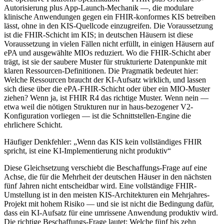
Autorisierung plus App-Launch-Mechanik —, die modulare
klinische Anwendungen gegen ein FHIR-konformes KIS betreiben
lässt, ohne in den KIS-Quellcode einzugreifen. Die Voraussetzung
ist die FHIR-Schicht im KIS; in deutschen Häusern ist diese
Voraussetzung in vielen Fällen nicht erfüllt, in einigen Häusern auf
ePA und ausgewählte MIOs reduziert. Wo die FHIR-Schicht aber
trägt, ist sie der saubere Muster für strukturierte Datenpunkte mit
klaren Ressourcen-Definitionen. Die Pragmatik bedeutet hier:
Welche Ressourcen braucht der KI-Aufsatz wirklich, und lassen
sich diese über die ePA-FHIR-Schicht oder über ein MIO-Muster
ziehen? Wenn ja, ist FHIR R4 das richtige Muster. Wenn nein —
etwa weil die nötigen Strukturen nur in haus-bezogener V2-
Konfiguration vorliegen — ist die Schnittstellen-Engine die
ehrlichere Schicht.
Häufiger Denkfehler: „Wenn das KIS kein vollständiges FHIR
spricht, ist eine KI-Implementierung nicht produktiv“
Diese Gleichsetzung verschiebt die Beschaffungs-Frage auf eine
Achse, die für die Mehrheit der deutschen Häuser in den nächsten
fünf Jahren nicht entscheidbar wird. Eine vollständige FHIR-
Umstellung ist in den meisten KIS-Architekturen ein Mehrjahres-
Projekt mit hohem Risiko — und sie ist nicht die Bedingung dafür,
dass ein KI-Aufsatz für eine umrissene Anwendung produktiv wird.
Die richtige Beschaffungs-Frage lautet: Welche fünf bis zehn