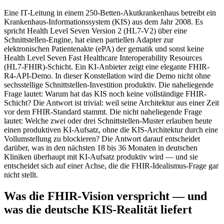
Eine IT-Leitung in einem 250-Betten-Akutkrankenhaus betreibt ein
Krankenhaus-Informationssystem (KIS) aus dem Jahr 2008. Es
spricht Health Level Seven Version 2 (HL7-V2) über eine
Schnittstellen-Engine, hat einen partiellen Adapter zur
elektronischen Patientenakte (ePA) der gematik und sonst keine
Health Level Seven Fast Healthcare Interoperability Resources
(HL7-FHIR)-Schicht. Ein KI-Anbieter zeigt eine elegante FHIR-
R4-API-Demo. In dieser Konstellation wird die Demo nicht ohne
sechsstellige Schnittstellen-Investition produktiv. Die naheliegende
Frage lautet: Warum hat das KIS noch keine vollständige FHIR-
Schicht? Die Antwort ist trivial: weil seine Architektur aus einer Zeit
vor dem FHIR-Standard stammt. Die nicht naheliegende Frage
lautet: Welche zwei oder drei Schnittstellen-Muster erlauben heute
einen produktiven KI-Aufsatz, ohne die KIS-Architektur durch eine
Vollumstellung zu blockieren? Die Antwort darauf entscheidet
darüber, was in den nächsten 18 bis 36 Monaten in deutschen
Kliniken überhaupt mit KI-Aufsatz produktiv wird — und sie
entscheidet sich auf einer Achse, die die FHIR-Idealismus-Frage gar
nicht stellt.
Was die FHIR-Vision verspricht — und
was die deutsche KIS-Realität liefert