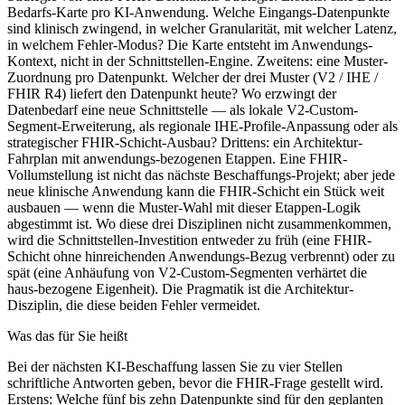
Bedarfs-Karte pro KI-Anwendung. Welche Eingangs-Datenpunkte
sind klinisch zwingend, in welcher Granularität, mit welcher Latenz,
in welchem Fehler-Modus? Die Karte entsteht im Anwendungs-
Kontext, nicht in der Schnittstellen-Engine. Zweitens: eine Muster-
Zuordnung pro Datenpunkt. Welcher der drei Muster (V2 / IHE /
FHIR R4) liefert den Datenpunkt heute? Wo erzwingt der
Datenbedarf eine neue Schnittstelle — als lokale V2-Custom-
Segment-Erweiterung, als regionale IHE-Profile-Anpassung oder als
strategischer FHIR-Schicht-Ausbau? Drittens: ein Architektur-
Fahrplan mit anwendungs-bezogenen Etappen. Eine FHIR-
Vollumstellung ist nicht das nächste Beschaffungs-Projekt; aber jede
neue klinische Anwendung kann die FHIR-Schicht ein Stück weit
ausbauen — wenn die Muster-Wahl mit dieser Etappen-Logik
abgestimmt ist. Wo diese drei Disziplinen nicht zusammenkommen,
wird die Schnittstellen-Investition entweder zu früh (eine FHIR-
Schicht ohne hinreichenden Anwendungs-Bezug verbrennt) oder zu
spät (eine Anhäufung von V2-Custom-Segmenten verhärtet die
haus-bezogene Eigenheit). Die Pragmatik ist die Architektur-
Disziplin, die diese beiden Fehler vermeidet.
Was das für Sie heißt
Bei der nächsten KI-Beschaffung lassen Sie zu vier Stellen
schriftliche Antworten geben, bevor die FHIR-Frage gestellt wird.
Erstens: Welche fünf bis zehn Datenpunkte sind für den geplanten