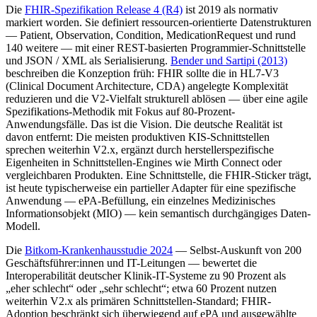
Die
FHIR-Spezifikation Release 4 (R4)
ist 2019 als normativ
markiert worden. Sie definiert ressourcen-orientierte Datenstrukturen
— Patient, Observation, Condition, MedicationRequest und rund
140 weitere — mit einer REST-basierten Programmier-Schnittstelle
und JSON / XML als Serialisierung.
Bender und Sartipi (2013)
beschreiben die Konzeption früh: FHIR sollte die in HL7-V3
(Clinical Document Architecture, CDA) angelegte Komplexität
reduzieren und die V2-Vielfalt strukturell ablösen — über eine agile
Spezifikations-Methodik mit Fokus auf 80-Prozent-
Anwendungsfälle. Das ist die Vision. Die deutsche Realität ist
davon entfernt: Die meisten produktiven KIS-Schnittstellen
sprechen weiterhin V2.x, ergänzt durch herstellerspezifische
Eigenheiten in Schnittstellen-Engines wie Mirth Connect oder
vergleichbaren Produkten. Eine Schnittstelle, die FHIR-Sticker trägt,
ist heute typischerweise ein partieller Adapter für eine spezifische
Anwendung — ePA-Befüllung, ein einzelnes Medizinisches
Informationsobjekt (MIO) — kein semantisch durchgängiges Daten-
Modell.
Die
Bitkom-Krankenhausstudie 2024
— Selbst-Auskunft von 200
Geschäftsführer:innen und IT-Leitungen — bewertet die
Interoperabilität deutscher Klinik-IT-Systeme zu 90 Prozent als
„eher schlecht“ oder „sehr schlecht“; etwa 60 Prozent nutzen
weiterhin V2.x als primären Schnittstellen-Standard; FHIR-
Adoption beschränkt sich überwiegend auf ePA und ausgewählte