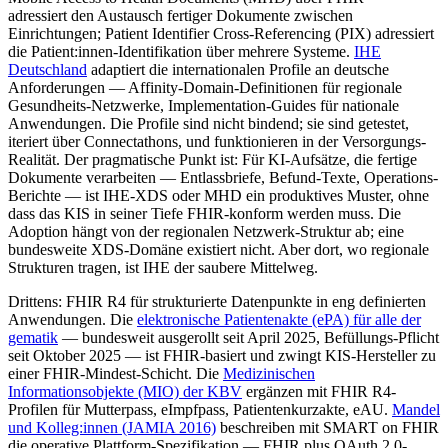
adressiert den Austausch fertiger Dokumente zwischen
Einrichtungen; Patient Identifier Cross-Referencing (PIX) adressiert
die Patient:innen-Identifikation über mehrere Systeme.
IHE
Deutschland
adaptiert die internationalen Profile an deutsche
Anforderungen — Affinity-Domain-Definitionen für regionale
Gesundheits-Netzwerke, Implementation-Guides für nationale
Anwendungen. Die Profile sind nicht bindend; sie sind getestet,
iteriert über Connectathons, und funktionieren in der Versorgungs-
Realität. Der pragmatische Punkt ist: Für KI-Aufsätze, die fertige
Dokumente verarbeiten — Entlassbriefe, Befund-Texte, Operations-
Berichte — ist IHE-XDS oder MHD ein produktives Muster, ohne
dass das KIS in seiner Tiefe FHIR-konform werden muss. Die
Adoption hängt von der regionalen Netzwerk-Struktur ab; eine
bundesweite XDS-Domäne existiert nicht. Aber dort, wo regionale
Strukturen tragen, ist IHE der saubere Mittelweg.
Drittens: FHIR R4 für strukturierte Datenpunkte in eng definierten
Anwendungen. Die
elektronische Patientenakte (ePA) für alle der
gematik
— bundesweit ausgerollt seit April 2025, Befüllungs-Pflicht
seit Oktober 2025 — ist FHIR-basiert und zwingt KIS-Hersteller zu
einer FHIR-Mindest-Schicht. Die
Medizinischen
Informationsobjekte (MIO) der KBV
ergänzen mit FHIR R4-
Profilen für Mutterpass, eImpfpass, Patientenkurzakte, eAU.
Mandel
und Kolleg:innen (JAMIA 2016)
beschreiben mit SMART on FHIR
die operative Plattform-Spezifikation — FHIR plus OAuth 2.0-