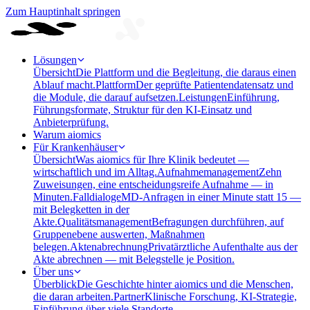
Zum Hauptinhalt springen
Lösungen
Übersicht
Die Plattform und die Begleitung, die daraus einen
Ablauf macht.
Plattform
Der geprüfte Patientendatensatz und
die Module, die darauf aufsetzen.
Leistungen
Einführung,
Führungsformate, Struktur für den KI-Einsatz und
Anbieterprüfung.
Warum aiomics
Für Krankenhäuser
Übersicht
Was aiomics für Ihre Klinik bedeutet —
wirtschaftlich und im Alltag.
Aufnahmemanagement
Zehn
Zuweisungen, eine entscheidungsreife Aufnahme — in
Minuten.
Falldialoge
MD-Anfragen in einer Minute statt 15 —
mit Belegketten in der
Akte.
Qualitätsmanagement
Befragungen durchführen, auf
Gruppenebene auswerten, Maßnahmen
belegen.
Aktenabrechnung
Privatärztliche Aufenthalte aus der
Akte abrechnen — mit Belegstelle je Position.
Über uns
Überblick
Die Geschichte hinter aiomics und die Menschen,
die daran arbeiten.
Partner
Klinische Forschung, KI-Strategie,
Einführung über viele Standorte.