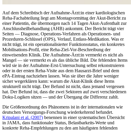
Auf dem Schreibtisch der Aufnahme-Ärzt:in einer kardiologischen
Reha-Fachabteilung liegt am Montagvormittag der Akut-Bericht zu
einer Patientin, die übermorgen nach 14 Tagen Akut-Aufenthalt zur
Anschlussheilbehandlung (AHB) ankommt. Der Bericht trägt vier
Seiten — Diagnose, Operations-Verfahren als Operationen- und
Prozeduren-Schlüssel (OPS), Verlauf, Entlass-Medikation. Was er
nicht trägt, ist ein operationalisierter Funktionsstatus, ein konkretes
Mobilisations-Profil, eine Reha-Ziel-Vor-Beschreibung der
einweisenden Klinik. Die Aufnahme-Ärzt:in vermerkt es nicht als
Mangel — sie vermerkt es als das übliche Bild. Die fehlenden Items
wird sie in der Aufnahme-Erst-Untersuchung selbst rekonstruieren
oder in der ersten Reha-Visite aus dem Hausarzt-Brief und dem
ePA-Eintrag nachziehen lassen. Was sie über die Jahre weniger
sicher wegerklären kann: warum die Akut-Klinik diese Items
strukturell nicht trägt. Der Befund ist nicht, dass jemand vergessen
hat. Der Befund ist, dass die zwei Sektoren auf zwei verschiedenen
Doku-Logiken sitzen — und der Übergang die Differenz zahlt.
Die Größenordnung des Phänomens ist in der internationalen wie
deutschen Versorgungs-Forschung wiederkehrend befundet.
Kripalani et al. (2007)
benennen in einer systematischen Übersicht
in JAMA, dass funktionaler Status, Belastbarkeits-Werte und
konkrete Reha-Empfehlungen zu den am häufigsten fehlenden