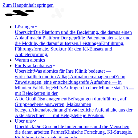
Zum Hauptinhalt springen
Lösungen
Übersicht
Die Plattform und die Begleitung, die daraus einen
Ablauf macht.
Plattform
Der geprüfte Patientendatensatz und
die Module, die darauf aufsetzen.
Leistungen
Einführung,
Führungsformate, Struktur für den KI-Einsatz und
Anbieterprüfung.
Warum aiomics
Für Krankenhäuser
Übersicht
Was aiomics für Ihre Klinik bedeutet —
wirtschaftlich und im Alltag.
Aufnahmemanagement
Zehn
Zuweisungen, eine entscheidungsreife Aufnahme — in
Minuten.
Falldialoge
MD-Anfragen in einer Minute statt 15 —
mit Belegketten in der
Akte.
Qualitätsmanagement
Befragungen durchführen, auf
Gruppenebene auswerten, Maßnahmen
belegen.
Aktenabrechnung
Privatärztliche Aufenthalte aus der
Akte abrechnen — mit Belegstelle je Position.
Über uns
Überblick
Die Geschichte hinter aiomics und die Menschen,
die daran arbeiten.
Partner
Klinische Forschung, KI-Strategie,
Einführung über viele Standorte.