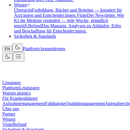
Wissen
Übersicht
Fortbildung, Bücher und Beiträge — kuratiert für
Ärzt:innen und Entscheider:innen.
Visite
Der Newsletter. Wie
KI die Medizin verändert — jede Woche, gründlich
geprüft.
Befund
Das Magazin. Analysen zu Abläufen, Erlös
und Beschaffung für Entscheider:innen.
Sicherheit & Standards
Plattform kennenlernen
EN
Lösungen
Plattform
Leistungen
Warum aiomics
Für Krankenhäuser
Aufnahmemanagement
Falldialoge
Qualitätsmanagement
Aktenabrech
Über uns
Partner
Wissen
Visite
Befund
Sicherheit & Standards