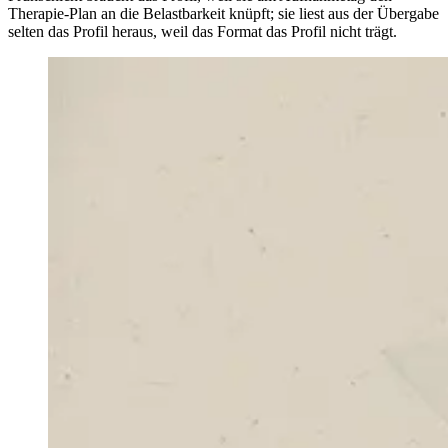
Therapie-Plan an die Belastbarkeit knüpft; sie liest aus der Übergabe
selten das Profil heraus, weil das Format das Profil nicht trägt.