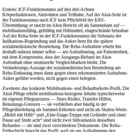
Erstens: ICF-Funktionsstatus auf den drei Achsen
Körperfunktionen, Aktivitäten und Teilhabe. Auf der Akut-Seite ist
der Funktionsstatus nach ICF kein Pflichtfeld der §301-
Übermittlung; er taucht im Akut-Bericht oft als Sammelsatz auf —
mobilisationsfähig, gehfähig mit Hilfsmittel, eingeschränkt belastbar.
Auf der Reha-Seite ist der ICF-Funktionsstatus die Substanz der
Indikations-Begründung und das Anker-Item für die spätere
sozialmedizinische Beurteilung. Die Reha-Aufnahme erhebt ihn
deshalb nahezu immer selbst — am Aufnahmetag, am Patientenbett,
mit dem Kompromiss, dass der Ausgangs-Befund im Akut-
Aufenthalt ohne strukturelle Vergleichbarkeit bleibt. Die
Veränderungs-Aussage der sozialmedizinischen Beurteilung am
Reha-Entlasstag muss dann gegen einen rekonstruierten Aufnahme-
Anker geführt werden, nicht gegen einen belegten.
Zweitens: das konkrete Mobilisations- und Belastbarkeits-Profil. Die
Akut-Pflege erhebt mobilisations-bezogene Inhalte typischerweise
im eigenen Pflegeprozess — Sturz-Risiko, Transfer-Hilfen,
Belastungs-Grenzen — sie verbleiben aber häufig in der
Pflegeüberleitung als Sammel-Etiketten und nicht als Skalen-Werte.
„Mobil mit Hilfe“ und „Eine-Etage-Treppe mit Geländer und einer
Pause auf Stufe acht“ sind nicht zwei Stilvarianten desselben
Befundes — sie sind zwei verschiedene Dokumente. Die Reha-
Frühschicht braucht das Profil, weil sie am Aufnahmetag den