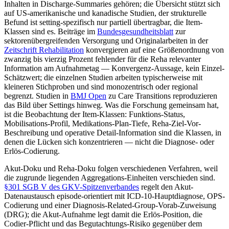
Inhalten in Discharge-Summaries gehören; die Übersicht stützt sich
auf US-amerikanische und kanadische Studien, der strukturelle
Befund ist setting-spezifisch nur partiell übertragbar, die Item-
Klassen sind es. Beiträge im
Bundesgesundheitsblatt
zur
sektorenübergreifenden Versorgung und Originalarbeiten in der
Zeitschrift Rehabilitation
konvergieren auf eine Größenordnung von
zwanzig bis vierzig Prozent fehlender für die Reha relevanter
Information am Aufnahmetag — Konvergenz-Aussage, kein Einzel-
Schätzwert; die einzelnen Studien arbeiten typischerweise mit
kleineren Stichproben und sind monozentrisch oder regional
begrenzt. Studien in
BMJ Open
zu Care Transitions reproduzieren
das Bild über Settings hinweg. Was die Forschung gemeinsam hat,
ist die Beobachtung der Item-Klassen: Funktions-Status,
Mobilisations-Profil, Medikations-Plan-Tiefe, Reha-Ziel-Vor-
Beschreibung und operative Detail-Information sind die Klassen, in
denen die Lücken sich konzentrieren — nicht die Diagnose- oder
Erlös-Codierung.
Akut-Doku und Reha-Doku folgen verschiedenen Verfahren, weil
die zugrunde liegenden Aggregations-Einheiten verschieden sind.
§301 SGB V des GKV-Spitzenverbandes
regelt den Akut-
Datenaustausch episode-orientiert mit ICD-10-Hauptdiagnose, OPS-
Codierung und einer Diagnosis-Related-Group-Vorab-Zuweisung
(DRG); die Akut-Aufnahme legt damit die Erlös-Position, die
Codier-Pflicht und das Begutachtungs-Risiko gegenüber dem