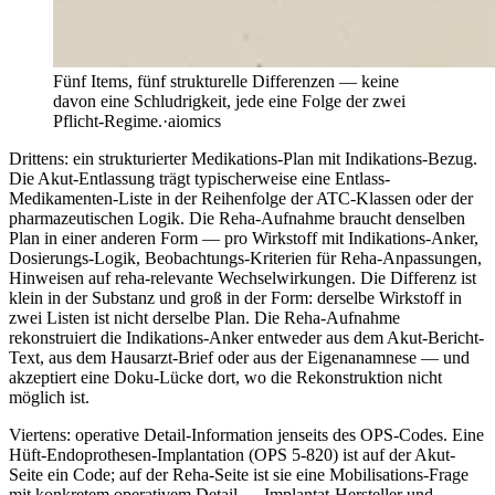
Fünf Items, fünf strukturelle Differenzen — keine
davon eine Schludrigkeit, jede eine Folge der zwei
Pflicht-Regime.
·
aiomics
Drittens: ein strukturierter Medikations-Plan mit Indikations-Bezug.
Die Akut-Entlassung trägt typischerweise eine Entlass-
Medikamenten-Liste in der Reihenfolge der ATC-Klassen oder der
pharmazeutischen Logik. Die Reha-Aufnahme braucht denselben
Plan in einer anderen Form — pro Wirkstoff mit Indikations-Anker,
Dosierungs-Logik, Beobachtungs-Kriterien für Reha-Anpassungen,
Hinweisen auf reha-relevante Wechselwirkungen. Die Differenz ist
klein in der Substanz und groß in der Form: derselbe Wirkstoff in
zwei Listen ist nicht derselbe Plan. Die Reha-Aufnahme
rekonstruiert die Indikations-Anker entweder aus dem Akut-Bericht-
Text, aus dem Hausarzt-Brief oder aus der Eigenanamnese — und
akzeptiert eine Doku-Lücke dort, wo die Rekonstruktion nicht
möglich ist.
Viertens: operative Detail-Information jenseits des OPS-Codes. Eine
Hüft-Endoprothesen-Implantation (OPS 5-820) ist auf der Akut-
Seite ein Code; auf der Reha-Seite ist sie eine Mobilisations-Frage
mit konkretem operativem Detail — Implantat-Hersteller und -