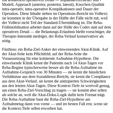
Modell, Approach (anterior, posterior, lateral), Knochen-Qualität
intra-operativ, intra-operative Komplikationen und Dauer der
Operation. Diese Inhalte stehen im Operations-Bericht im Volltext;
sie kommen in der Übergabe in der Hälfte der Fälle nicht mit, weil
der Volltext nicht Teil der Standard-Übermittlung ist. Die Reha-
Frühmobilisation arbeitet dann auf der Hülle des Codes statt auf dem
operativen Detail — die Belastungs-Erlaubnis bleibt vorsichtiger, die
Therapie-Intensität niedriger, der Reha-Verlauf konservativer als
nötig.
Fünftens: ein Reha-Ziel-Anker der einweisenden Akut-Klinik. Auf
der Akut-Seite kein Pflichtfeld; auf der Reha-Seite die
Voraussetzung für eine kohärente Aufnahme-Hypothese. Die
einweisende Klinik kennt die Patientin nach 14 Akut-Tagen vor
Reha-Beginn typischerweise besser als die Reha-Aufnahme im
Aufnahme-Gespräch von 30 Minuten — sie kennt die häuslichen
Verhältnisse aus dem Sozialdienst-Bericht, sie kennt die Compliance
aus dem Akut-Verlauf, sie kennt die antizipierten Schwierigkeiten
aus den letzten Akut-Tagen. Diese Kontext-Tiefe ist wertvoll genug,
um einen Reha-Ziel-Vorschlag zu tragen — sie kommt aber selten
als solche an, weil die Akut-Doku-Logik dafür kein Format trägt.
Die Reha-Aufnahme baut die Reha-Ziel-Hypothese am
Aufnahmetag dann von vorne — und im besten Fall erst, wenn sie
die Kontext-Tiefe selbst erworben hat.