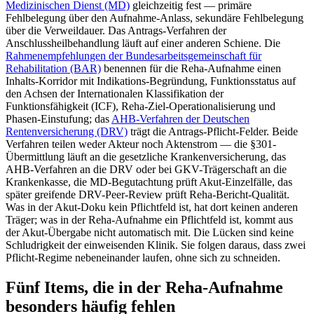
Medizinischen Dienst (MD)
gleichzeitig fest — primäre
Fehlbelegung über den Aufnahme-Anlass, sekundäre Fehlbelegung
über die Verweildauer. Das Antrags-Verfahren der
Anschlussheilbehandlung läuft auf einer anderen Schiene. Die
Rahmenempfehlungen der Bundesarbeitsgemeinschaft für
Rehabilitation (BAR)
benennen für die Reha-Aufnahme einen
Inhalts-Korridor mit Indikations-Begründung, Funktionsstatus auf
den Achsen der Internationalen Klassifikation der
Funktionsfähigkeit (ICF), Reha-Ziel-Operationalisierung und
Phasen-Einstufung; das
AHB-Verfahren der Deutschen
Rentenversicherung (DRV)
trägt die Antrags-Pflicht-Felder. Beide
Verfahren teilen weder Akteur noch Aktenstrom — die §301-
Übermittlung läuft an die gesetzliche Krankenversicherung, das
AHB-Verfahren an die DRV oder bei GKV-Trägerschaft an die
Krankenkasse, die MD-Begutachtung prüft Akut-Einzelfälle, das
später greifende DRV-Peer-Review prüft Reha-Bericht-Qualität.
Was in der Akut-Doku kein Pflichtfeld ist, hat dort keinen anderen
Träger; was in der Reha-Aufnahme ein Pflichtfeld ist, kommt aus
der Akut-Übergabe nicht automatisch mit. Die Lücken sind keine
Schludrigkeit der einweisenden Klinik. Sie folgen daraus, dass zwei
Pflicht-Regime nebeneinander laufen, ohne sich zu schneiden.
Fünf Items, die in der Reha-Aufnahme
besonders häufig fehlen