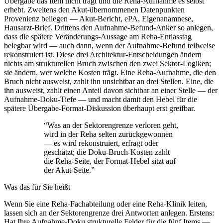
Übergabe das Item nicht trägt und die Reha-Aufnahme es selbst
erhebt. Zweitens den Akut-übernommenen Datenpunkten
Provenienz beilegen — Akut-Bericht, ePA, Eigenanamnese,
Hausarzt-Brief. Drittens den Aufnahme-Befund-Anker so anlegen,
dass die spätere Veränderungs-Aussage am Reha-Entlasstag
belegbar wird — auch dann, wenn der Aufnahme-Befund teilweise
rekonstruiert ist. Diese drei Architektur-Entscheidungen ändern
nichts am strukturellen Bruch zwischen den zwei Sektor-Logiken;
sie ändern, wer welche Kosten trägt. Eine Reha-Aufnahme, die den
Bruch nicht ausweist, zahlt ihn unsichtbar an drei Stellen. Eine, die
ihn ausweist, zahlt einen Anteil davon sichtbar an einer Stelle — der
Aufnahme-Doku-Tiefe — und macht damit den Hebel für die
spätere Übergabe-Format-Diskussion überhaupt erst greifbar.
“
Was an der Sektorengrenze verloren geht,
wird in der Reha selten zurückgewonnen
— es wird rekonstruiert, erfragt oder
geschätzt; die Doku-Bruch-Kosten zahlt
die Reha-Seite, der Format-Hebel sitzt auf
der Akut-Seite.
”
Was das für Sie heißt
Wenn Sie eine Reha-Fachabteilung oder eine Reha-Klinik leiten,
lassen sich an der Sektorengrenze drei Antworten anlegen. Erstens:
Hat Ihre Aufnahme-Doku strukturelle Felder für die fünf Items —