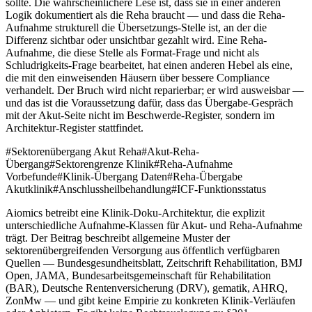
sollte. Die wahrscheinlichere Lese ist, dass sie in einer anderen
Logik dokumentiert als die Reha braucht — und dass die Reha-
Aufnahme strukturell die Übersetzungs-Stelle ist, an der die
Differenz sichtbar oder unsichtbar gezahlt wird. Eine Reha-
Aufnahme, die diese Stelle als Format-Frage und nicht als
Schludrigkeits-Frage bearbeitet, hat einen anderen Hebel als eine,
die mit den einweisenden Häusern über bessere Compliance
verhandelt. Der Bruch wird nicht reparierbar; er wird ausweisbar —
und das ist die Voraussetzung dafür, dass das Übergabe-Gespräch
mit der Akut-Seite nicht im Beschwerde-Register, sondern im
Architektur-Register stattfindet.
#
Sektorenübergang Akut Reha
#
Akut-Reha-
Übergang
#
Sektorengrenze Klinik
#
Reha-Aufnahme
Vorbefunde
#
Klinik-Übergang Daten
#
Reha-Übergabe
Akutklinik
#
Anschlussheilbehandlung
#
ICF-Funktionsstatus
Aiomics betreibt eine Klinik-Doku-Architektur, die explizit
unterschiedliche Aufnahme-Klassen für Akut- und Reha-Aufnahme
trägt. Der Beitrag beschreibt allgemeine Muster der
sektorenübergreifenden Versorgung aus öffentlich verfügbaren
Quellen — Bundesgesundheitsblatt, Zeitschrift Rehabilitation, BMJ
Open, JAMA, Bundesarbeitsgemeinschaft für Rehabilitation
(BAR), Deutsche Rentenversicherung (DRV), gematik, AHRQ,
ZonMw — und gibt keine Empirie zu konkreten Klinik-Verläufen