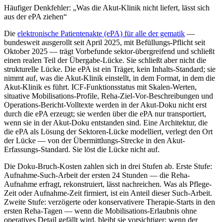
Häufiger Denkfehler: „Was die Akut-Klinik nicht liefert, lässt sich
aus der ePA ziehen“
Die
elektronische Patientenakte (ePA) für alle der gematik
—
bundesweit ausgerollt seit April 2025, mit Befüllungs-Pflicht seit
Oktober 2025 — trägt Vorbefunde sektor-übergreifend und schließt
einen realen Teil der Übergabe-Lücke. Sie schließt aber nicht die
strukturelle Lücke. Die ePA ist ein Träger, kein Inhalts-Standard; sie
nimmt auf, was die Akut-Klinik einstellt, in dem Format, in dem die
Akut-Klinik es führt. ICF-Funktionsstatus mit Skalen-Werten,
situative Mobilisations-Profile, Reha-Ziel-Vor-Beschreibungen und
Operations-Bericht-Volltexte werden in der Akut-Doku nicht erst
durch die ePA erzeugt; sie werden über die ePA nur transportiert,
wenn sie in der Akut-Doku entstanden sind. Eine Architektur, die
die ePA als Lösung der Sektoren-Lücke modelliert, verlegt den Ort
der Lücke — von der Übermittlungs-Strecke in den Akut-
Erfassungs-Standard. Sie löst die Lücke nicht auf.
Die Doku-Bruch-Kosten zahlen sich in drei Stufen ab. Erste Stufe:
Aufnahme-Such-Arbeit der ersten 24 Stunden — die Reha-
Aufnahme erfragt, rekonstruiert, lässt nachreichen. Was als Pflege-
Zeit oder Aufnahme-Zeit firmiert, ist ein Anteil dieser Such-Arbeit.
Zweite Stufe: verzögerte oder konservativere Therapie-Starts in den
ersten Reha-Tagen — wenn die Mobilisations-Erlaubnis ohne
operatives Detail gefällt wird, bleibt sie vorsichtiger; wenn der