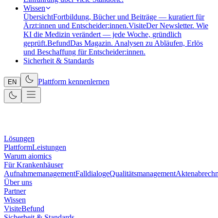
Wissen
Übersicht
Fortbildung, Bücher und Beiträge — kuratiert für
Ärzt:innen und Entscheider:innen.
Visite
Der Newsletter. Wie
KI die Medizin verändert — jede Woche, gründlich
geprüft.
Befund
Das Magazin. Analysen zu Abläufen, Erlös
und Beschaffung für Entscheider:innen.
Sicherheit & Standards
Plattform kennenlernen
EN
Lösungen
Plattform
Leistungen
Warum aiomics
Für Krankenhäuser
Aufnahmemanagement
Falldialoge
Qualitätsmanagement
Aktenabrech
Über uns
Partner
Wissen
Visite
Befund
Sicherheit & Standards