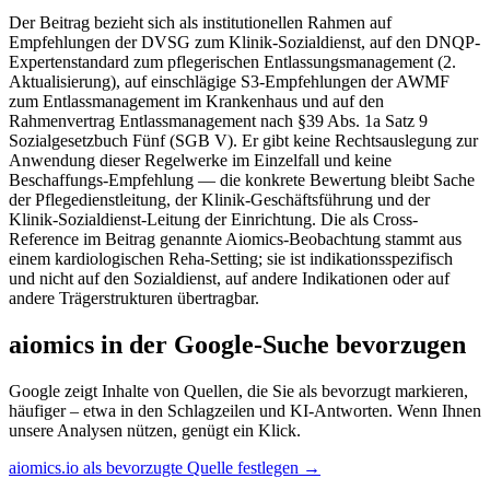
Der Beitrag bezieht sich als institutionellen Rahmen auf
Empfehlungen der DVSG zum Klinik-Sozialdienst, auf den DNQP-
Expertenstandard zum pflegerischen Entlassungsmanagement (2.
Aktualisierung), auf einschlägige S3-Empfehlungen der AWMF
zum Entlassmanagement im Krankenhaus und auf den
Rahmenvertrag Entlassmanagement nach §39 Abs. 1a Satz 9
Sozialgesetzbuch Fünf (SGB V). Er gibt keine Rechtsauslegung zur
Anwendung dieser Regelwerke im Einzelfall und keine
Beschaffungs-Empfehlung — die konkrete Bewertung bleibt Sache
der Pflegedienstleitung, der Klinik-Geschäftsführung und der
Klinik-Sozialdienst-Leitung der Einrichtung. Die als Cross-
Reference im Beitrag genannte Aiomics-Beobachtung stammt aus
einem kardiologischen Reha-Setting; sie ist indikationsspezifisch
und nicht auf den Sozialdienst, auf andere Indikationen oder auf
andere Trägerstrukturen übertragbar.
aiomics in der Google-Suche bevorzugen
Google zeigt Inhalte von Quellen, die Sie als bevorzugt markieren,
häufiger – etwa in den Schlagzeilen und KI-Antworten. Wenn Ihnen
unsere Analysen nützen, genügt ein Klick.
aiomics.io als bevorzugte Quelle festlegen
→