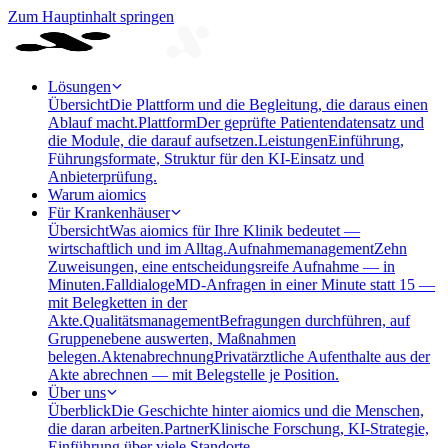
Zum Hauptinhalt springen
Lösungen
Übersicht
Die Plattform und die Begleitung, die daraus einen
Ablauf macht.
Plattform
Der geprüfte Patientendatensatz und
die Module, die darauf aufsetzen.
Leistungen
Einführung,
Führungsformate, Struktur für den KI-Einsatz und
Anbieterprüfung.
Warum aiomics
Für Krankenhäuser
Übersicht
Was aiomics für Ihre Klinik bedeutet —
wirtschaftlich und im Alltag.
Aufnahmemanagement
Zehn
Zuweisungen, eine entscheidungsreife Aufnahme — in
Minuten.
Falldialoge
MD-Anfragen in einer Minute statt 15 —
mit Belegketten in der
Akte.
Qualitätsmanagement
Befragungen durchführen, auf
Gruppenebene auswerten, Maßnahmen
belegen.
Aktenabrechnung
Privatärztliche Aufenthalte aus der
Akte abrechnen — mit Belegstelle je Position.
Über uns
Überblick
Die Geschichte hinter aiomics und die Menschen,
die daran arbeiten.
Partner
Klinische Forschung, KI-Strategie,
Einführung über viele Standorte.