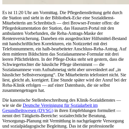
Es ist 11:20 Uhr am Vormittag. Die Pflegedienstleitung geht durch
die Station und sieht in der Bibliothek-Ecke eine Sozialdienst-
Mitarbeiterin am Schreibtisch — drei Browser-Fenster offen: die
Pflegedokumentation der Station, das Hausarzt-Portal mit den
ambulanten Vorbefunden, die Reha-Antrags-Maske der
Rentenversicherung. Daneben ein ausgedruckter Hilfsmittel-Bestand
mit handschriftlichen Korrekturen, ein Notizzettel mit drei
Telefonnummern, ein halb-bearbeiteter Anschluss-Reha-Antrag. Auf
dem mittleren Bildschirm das Sozialanamnese-Formular mit drei
leeren Pflichtfeldern. In der Pflege-Doku steht seit gestern, dass die
Schwiegertochter die häusliche Pflege übernimmt — die
Sozialanamnese vom Aufnahmetag steht aber unverändert auf „in
häuslicher Selbstversorgung“. Die Mitarbeiterin telefoniert nicht. Sie
liest, gleicht ab, korrigiert. Eine Stunde später wird der Anruf bei der
Reha-Klinik erfolgen — auf einer Datenbasis, die sie selbst
zusammengetragen hat.
Die kanonische Stellenbeschreibung des Klinik-Sozialdienstes —
wie sie die
Deutsche Vereinigung für Sozialarbeit im
Gesundheitswesen (DVSG)
in ihren Empfehlungen formuliert —
nennt drei Tätigkeits-Bereiche: sozialrechtliche Beratung,
Versorgungs-Planung mit Vermittlung in nachgelagerte Versorgung
und sozialpädagogische Begleitung. Das ist die professionelle