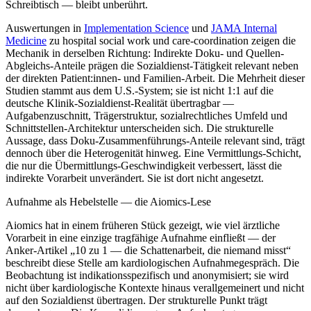
Schreibtisch — bleibt unberührt.
Auswertungen in
Implementation Science
und
JAMA Internal
Medicine
zu hospital social work und care-coordination zeigen die
Mechanik in derselben Richtung: Indirekte Doku- und Quellen-
Abgleichs-Anteile prägen die Sozialdienst-Tätigkeit relevant neben
der direkten Patient:innen- und Familien-Arbeit. Die Mehrheit dieser
Studien stammt aus dem U.S.-System; sie ist nicht 1:1 auf die
deutsche Klinik-Sozialdienst-Realität übertragbar —
Aufgabenzuschnitt, Trägerstruktur, sozialrechtliches Umfeld und
Schnittstellen-Architektur unterscheiden sich. Die strukturelle
Aussage, dass Doku-Zusammenführungs-Anteile relevant sind, trägt
dennoch über die Heterogenität hinweg. Eine Vermittlungs-Schicht,
die nur die Übermittlungs-Geschwindigkeit verbessert, lässt die
indirekte Vorarbeit unverändert. Sie ist dort nicht angesetzt.
Aufnahme als Hebelstelle — die Aiomics-Lese
Aiomics hat in einem früheren Stück gezeigt, wie viel ärztliche
Vorarbeit in eine einzige tragfähige Aufnahme einfließt — der
Anker-Artikel „10 zu 1 — die Schattenarbeit, die niemand misst“
beschreibt diese Stelle am kardiologischen Aufnahmegespräch. Die
Beobachtung ist indikationsspezifisch und anonymisiert; sie wird
nicht über kardiologische Kontexte hinaus verallgemeinert und nicht
auf den Sozialdienst übertragen. Der strukturelle Punkt trägt