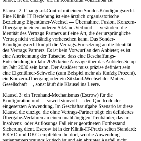
Klausel 2: Change-of-Control mit einem Sonder-Kündigungsrecht.
Eine Klinik-IT-Beziehung ist eine ärztlich-organisatorische
Beziehung; Eigentümer-Wechsel — Übernahme, Fusion, Konzern-
Übergang in einen anderen Sitzland-Verbund — verändern die
Identität des Vertrags-Partners auf eine Art, die der ursprüngliche
Vertrag nicht vollständig vorhersehen kann. Das Sonder-
Kündigungsrecht knüpft die Vertrags-Fortsetzung an die Identität
des Vertrags-Partners. Es ist kein Vorwurf an den Anbieter; es ist
eine Anerkennung der Tatsache, dass eine Beschaffungs-
Entscheidung im Jahr 2026 keine Aussage über das Anbieter-Setup
im Jahr 2030 sein kann. Der Auslöser muss präzise definiert sein —
eine Eigentümer-Schwelle (zum Beispiel mehr als fünfzig Prozent),
ein Konzern-Übergang oder ein Sitzland-Wechsel der Mutter-
Gesellschaft —, sonst läuft die Klausel ins Leere.
Klausel 3: ein Treuhand-Mechanismus (Escrow) für die
Konfiguration und — soweit sinnvoll — den Quellcode der
eingesetzten Anwendung. Im Geschäftsaufgabe-Szenario ist diese
Klausel die einzige, die ohne Vertrags-Partner trägt: ein definiertes
Übergabe-Verfahren an einen unabhängigen Treuhänder, das im
Insolvenz- oder Auflösungs-Fall einer geordneten Fortbestand-
Sicherung dient. Escrow ist in der Klinik-IT-Praxis selten Standard;
KKVD und DKG empfehlen ihn dort, wo die Anwendung
patientenversorgungs-kritisch ist und ein abrupter Ausfall nicht