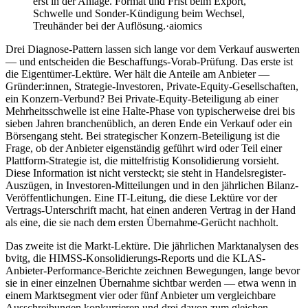
erst in der Anlage. Format und Frist beim Export,
Schwelle und Sonder-Kündigung beim Wechsel,
Treuhänder bei der Auflösung.
·
aiomics
Drei Diagnose-Pattern lassen sich lange vor dem Verkauf auswerten
— und entscheiden die Beschaffungs-Vorab-Prüfung. Das erste ist
die Eigentümer-Lektüre. Wer hält die Anteile am Anbieter —
Gründer:innen, Strategie-Investoren, Private-Equity-Gesellschaften,
ein Konzern-Verbund? Bei Private-Equity-Beteiligung ab einer
Mehrheitsschwelle ist eine Halte-Phase von typischerweise drei bis
sieben Jahren branchenüblich, an deren Ende ein Verkauf oder ein
Börsengang steht. Bei strategischer Konzern-Beteiligung ist die
Frage, ob der Anbieter eigenständig geführt wird oder Teil einer
Plattform-Strategie ist, die mittelfristig Konsolidierung vorsieht.
Diese Information ist nicht versteckt; sie steht in Handelsregister-
Auszügen, in Investoren-Mitteilungen und in den jährlichen Bilanz-
Veröffentlichungen. Eine IT-Leitung, die diese Lektüre vor der
Vertrags-Unterschrift macht, hat einen anderen Vertrag in der Hand
als eine, die sie nach dem ersten Übernahme-Gerücht nachholt.
Das zweite ist die Markt-Lektüre. Die jährlichen Marktanalysen des
bvitg, die HIMSS-Konsolidierungs-Reports und die KLAS-
Anbieter-Performance-Berichte zeichnen Bewegungen, lange bevor
sie in einer einzelnen Übernahme sichtbar werden — etwa wenn in
einem Marktsegment vier oder fünf Anbieter um vergleichbare
Ausschreibungen konkurrieren und drei davon zum gleichen