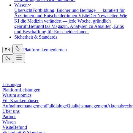
Wissen
Übersicht
Fortbildung, Bücher und Beiträge — kuratiert für
Ärzt:innen und Entscheider:innen.
Visite
Der Newsletter. Wie
KI die Medizin verändert — jede Woche, gründlich
geprüft.
Befund
Das Magazin. Analysen zu Abläufen, Erlös
und Beschaffung für Entscheider:innen.
Sicherheit & Standards
Plattform kennenlernen
EN
Lösungen
Plattform
Leistungen
Warum aiomics
Für Krankenhäuser
Aufnahmemanagement
Falldialoge
Qualitätsmanagement
Aktenabrech
Über uns
Partner
Wissen
Visite
Befund
Sicherheit & Standards