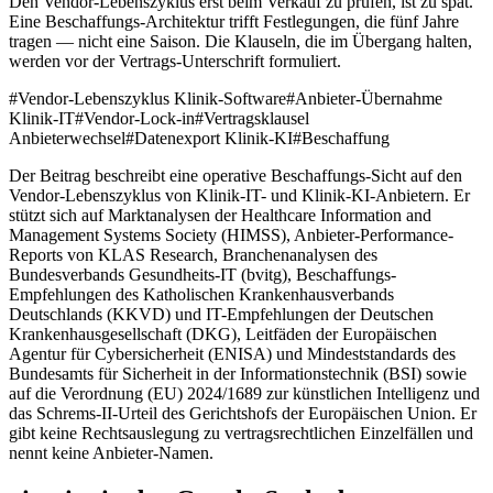
Den Vendor-Lebenszyklus erst beim Verkauf zu prüfen, ist zu spät.
Eine Beschaffungs-Architektur trifft Festlegungen, die fünf Jahre
tragen — nicht eine Saison. Die Klauseln, die im Übergang halten,
werden vor der Vertrags-Unterschrift formuliert.
#
Vendor-Lebenszyklus Klinik-Software
#
Anbieter-Übernahme
Klinik-IT
#
Vendor-Lock-in
#
Vertragsklausel
Anbieterwechsel
#
Datenexport Klinik-KI
#
Beschaffung
Der Beitrag beschreibt eine operative Beschaffungs-Sicht auf den
Vendor-Lebenszyklus von Klinik-IT- und Klinik-KI-Anbietern. Er
stützt sich auf Marktanalysen der Healthcare Information and
Management Systems Society (HIMSS), Anbieter-Performance-
Reports von KLAS Research, Branchenanalysen des
Bundesverbands Gesundheits-IT (bvitg), Beschaffungs-
Empfehlungen des Katholischen Krankenhausverbands
Deutschlands (KKVD) und IT-Empfehlungen der Deutschen
Krankenhausgesellschaft (DKG), Leitfäden der Europäischen
Agentur für Cybersicherheit (ENISA) und Mindeststandards des
Bundesamts für Sicherheit in der Informationstechnik (BSI) sowie
auf die Verordnung (EU) 2024/1689 zur künstlichen Intelligenz und
das Schrems-II-Urteil des Gerichtshofs der Europäischen Union. Er
gibt keine Rechtsauslegung zu vertragsrechtlichen Einzelfällen und
nennt keine Anbieter-Namen.