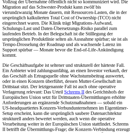
Vollzug der Übernahme öffentlich nicht so kommuniziert wird. Die
Migration auf das Schwester-Produkt kann zwölf bis
vierundzwanzig Monate dauern, mit Ressourcen-Lasten, die in der
ursprünglich kalkulierten Total Cost of Ownership (TCO) nicht
eingerechnet waren. Die Klinik trägt Migrations-Aufwand,
Schulungs-Last und Daten-Übersetzungs-Risiko parallel zum
laufenden Betrieb. In der Belegschaft ist die Stilllegung der
ursprünglichen Produktlinie selten als Ausnahme spürbar; sie ist als
Tempo-Drosselung der Roadmap und als wachsende Latenz im
Support spürbar — Monate bevor die End-of-Life-Ankündigung
kommt.
Die Geschäftsaufgabe ist seltener und strukturell der härteste Fall.
Ein Anbieter wird zahlungsunfähig, an einen Investor verkauft, der
das Geschäft als Ertragsquelle ohne Wachstumsbeitrag auswertet,
oder in einen Konzern überführt, dessen Mutter-Gesellschaft im
Drittstaat sitzt. Der letztgenannte Fall ist auch ohne operative
Verlagerung relevant: Das Urteil
Schrems II
des Gerichtshofs der
Europäischen Union setzt für Drittstaaten-Übermittlungen erhöhte
Anforderungen an ergänzende Schutzmaßnahmen — sobald ein
US-headquartiertes Konzern-Verbundunternehmen im Eigentümer-
Setup erscheint, kann die ursprünglich saubere Datenarchitektur
strukturell anders bewertet werden, auch wenn die operative
Verarbeitung weiter in der Europäischen Union stattfindet. Schrems
II betrifft die Übermittlungs-Frage; die Konzern-Verbindung erzeugt