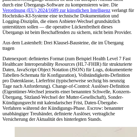
durch eine Übergangs-Software zu kompensieren wäre. Die
Verordnung (EU) 2024/1689 zur künstlichen Intelligenz
verlangt für
Hochrisiko-KI-Systeme eine technische Dokumentation und
Logging-Disziplin, die einen Anbieter-Wechsel grundsätzlich
unterstützen sollen — die operative Lückenfreiheit dieses
Übergangs ist beim Beschaffenden zu sichern, nicht beim Provider.
Aus dem Lastenheft: Drei Klausel-Bausteine, die im Übergang
tragen
Datenexport: definiertes Format (zum Beispiel Health Level 7 Fast
Healthcare Interoperability Resources (HL7-FHIR) für strukturierte
Daten, JavaScript Object Notation (JSON) für Logs, dokumentierte
Tabellen-Schemata für Konfiguration), Vollständigkeits-Definition
pro Datenklasse, Lieferfrist (typischerweise sechzig bis neunzig
Tage nach Anforderung). Change-of-Control: Auslöser-Definition
(Eigentümer-Wechsel jenseits einer benannten Schwelle, Konzern-
Übergang, Sitzland-Wechsel der Mutter-Gesellschaft), Sonder-
Kündigungsrecht mit kalendarischer Frist, Daten-Übergabe-
Verfahren während der Kündigungs-Phase. Escrow: benannter
unabhängiger Treuhänder, definierte Auslöser, vertragliche
Versicherung der Aktualität des hinterlegten Stands.