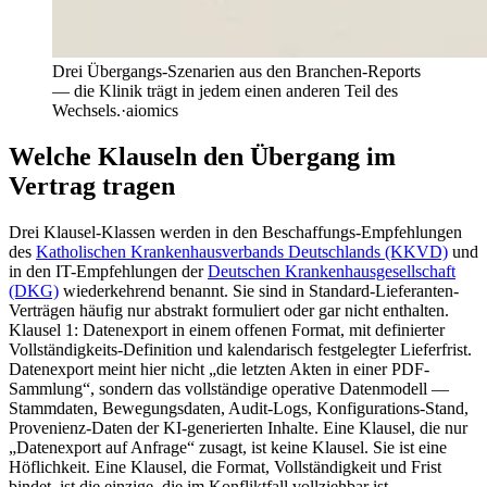
Drei Übergangs-Szenarien aus den Branchen-Reports
— die Klinik trägt in jedem einen anderen Teil des
Wechsels.
·
aiomics
Welche Klauseln den Übergang im
Vertrag tragen
Drei Klausel-Klassen werden in den Beschaffungs-Empfehlungen
des
Katholischen Krankenhausverbands Deutschlands (KKVD)
und
in den IT-Empfehlungen der
Deutschen Krankenhausgesellschaft
(DKG)
wiederkehrend benannt. Sie sind in Standard-Lieferanten-
Verträgen häufig nur abstrakt formuliert oder gar nicht enthalten.
Klausel 1: Datenexport in einem offenen Format, mit definierter
Vollständigkeits-Definition und kalendarisch festgelegter Lieferfrist.
Datenexport meint hier nicht „die letzten Akten in einer PDF-
Sammlung“, sondern das vollständige operative Datenmodell —
Stammdaten, Bewegungsdaten, Audit-Logs, Konfigurations-Stand,
Provenienz-Daten der KI-generierten Inhalte. Eine Klausel, die nur
„Datenexport auf Anfrage“ zusagt, ist keine Klausel. Sie ist eine
Höflichkeit. Eine Klausel, die Format, Vollständigkeit und Frist
bindet, ist die einzige, die im Konfliktfall vollziehbar ist.