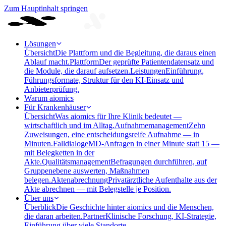
Zum Hauptinhalt springen
Lösungen
Übersicht
Die Plattform und die Begleitung, die daraus einen
Ablauf macht.
Plattform
Der geprüfte Patientendatensatz und
die Module, die darauf aufsetzen.
Leistungen
Einführung,
Führungsformate, Struktur für den KI-Einsatz und
Anbieterprüfung.
Warum aiomics
Für Krankenhäuser
Übersicht
Was aiomics für Ihre Klinik bedeutet —
wirtschaftlich und im Alltag.
Aufnahmemanagement
Zehn
Zuweisungen, eine entscheidungsreife Aufnahme — in
Minuten.
Falldialoge
MD-Anfragen in einer Minute statt 15 —
mit Belegketten in der
Akte.
Qualitätsmanagement
Befragungen durchführen, auf
Gruppenebene auswerten, Maßnahmen
belegen.
Aktenabrechnung
Privatärztliche Aufenthalte aus der
Akte abrechnen — mit Belegstelle je Position.
Über uns
Überblick
Die Geschichte hinter aiomics und die Menschen,
die daran arbeiten.
Partner
Klinische Forschung, KI-Strategie,
Einführung über viele Standorte.