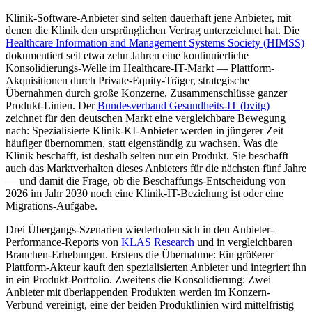
Klinik-Software-Anbieter sind selten dauerhaft jene Anbieter, mit
denen die Klinik den ursprünglichen Vertrag unterzeichnet hat. Die
Healthcare Information and Management Systems Society (HIMSS)
dokumentiert seit etwa zehn Jahren eine kontinuierliche
Konsolidierungs-Welle im Healthcare-IT-Markt — Plattform-
Akquisitionen durch Private-Equity-Träger, strategische
Übernahmen durch große Konzerne, Zusammenschlüsse ganzer
Produkt-Linien. Der
Bundesverband Gesundheits-IT (bvitg)
zeichnet für den deutschen Markt eine vergleichbare Bewegung
nach: Spezialisierte Klinik-KI-Anbieter werden in jüngerer Zeit
häufiger übernommen, statt eigenständig zu wachsen. Was die
Klinik beschafft, ist deshalb selten nur ein Produkt. Sie beschafft
auch das Marktverhalten dieses Anbieters für die nächsten fünf Jahre
— und damit die Frage, ob die Beschaffungs-Entscheidung von
2026 im Jahr 2030 noch eine Klinik-IT-Beziehung ist oder eine
Migrations-Aufgabe.
Drei Übergangs-Szenarien wiederholen sich in den Anbieter-
Performance-Reports von
KLAS Research
und in vergleichbaren
Branchen-Erhebungen. Erstens die Übernahme: Ein größerer
Plattform-Akteur kauft den spezialisierten Anbieter und integriert ihn
in ein Produkt-Portfolio. Zweitens die Konsolidierung: Zwei
Anbieter mit überlappenden Produkten werden im Konzern-
Verbund vereinigt, eine der beiden Produktlinien wird mittelfristig