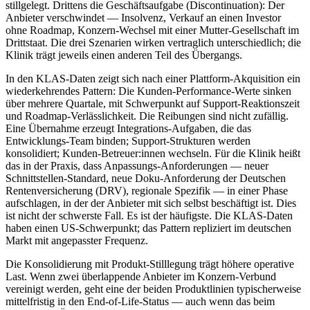
stillgelegt. Drittens die Geschäftsaufgabe (Discontinuation): Der
Anbieter verschwindet — Insolvenz, Verkauf an einen Investor
ohne Roadmap, Konzern-Wechsel mit einer Mutter-Gesellschaft im
Drittstaat. Die drei Szenarien wirken vertraglich unterschiedlich; die
Klinik trägt jeweils einen anderen Teil des Übergangs.
In den KLAS-Daten zeigt sich nach einer Plattform-Akquisition ein
wiederkehrendes Pattern: Die Kunden-Performance-Werte sinken
über mehrere Quartale, mit Schwerpunkt auf Support-Reaktionszeit
und Roadmap-Verlässlichkeit. Die Reibungen sind nicht zufällig.
Eine Übernahme erzeugt Integrations-Aufgaben, die das
Entwicklungs-Team binden; Support-Strukturen werden
konsolidiert; Kunden-Betreuer:innen wechseln. Für die Klinik heißt
das in der Praxis, dass Anpassungs-Anforderungen — neuer
Schnittstellen-Standard, neue Doku-Anforderung der Deutschen
Rentenversicherung (DRV), regionale Spezifik — in einer Phase
aufschlagen, in der der Anbieter mit sich selbst beschäftigt ist. Dies
ist nicht der schwerste Fall. Es ist der häufigste. Die KLAS-Daten
haben einen US-Schwerpunkt; das Pattern repliziert im deutschen
Markt mit angepasster Frequenz.
Die Konsolidierung mit Produkt-Stilllegung trägt höhere operative
Last. Wenn zwei überlappende Anbieter im Konzern-Verbund
vereinigt werden, geht eine der beiden Produktlinien typischerweise
mittelfristig in den End-of-Life-Status — auch wenn das beim