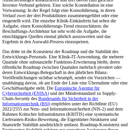
Investor-Verbund gehören. Eine solche Konstellation ist eine
Vorwarnung: In der Regel folgt eine Konsolidierung, in deren
Verlauf zwei der drei Produktlinien zusammengeführt oder eine
eingestellt wird. Die einzelne Klinik-Einkäuferin hat selten die
Aufgabe, einen Konsolidierungs-Trend einzuschätzen; die
Beschaffungs-Architektur hat sehr wohl die Aufgabe, die
einschlägigen Quellen einmal jährlich auszuwerten und das
Ergebnis in den Auswahl-Prozess einzuspeisen.
Das dritte ist die Konsistenz der Roadmap und die Stabilität des
Entwicklungs-Personals. Eine Klinik-IT-Anwendung, die mehrere
Quartale ohne substanzielle Funktions-Erweiterung bleibt, deren
öffentliche Roadmap zwischen Quartalen mehrfach pivotiert oder
deren Entwicklungs-Belegschaft in den jährlichen Bilanz-
Veröffentlichungen sichtbar schrumpft, sendet ein Vorzeichen —
unabhängig davon, ob am Ende der Linie eine Übernahme oder eine
Geschäftsaufgabe steht. Die
Europäische Agentur für
Cybersicherheit (ENISA)
und der Mindeststandard zu Supply-
Chain-Security des
Bundesamts für Sicherheit in der
Informationstechnik (BSI)
empfehlen unter der Richtlinie (EU)
2022/2555 zur Netz- und Informationssicherheit (NIS-2) und dem
Rahmen Kritischer Infrastrukturen (KRITIS) eine systematische
Lieferanten-Risiko-Bewertung, die Eigentümer-Strukturen und
finanzielle Stabilität ausdrücklich umfasst. Roadmap-Konsistenz und
Engineering-Stabilität gehören zur operativen Auslegung dieser