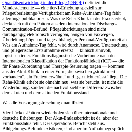
Qualitätsentwicklung in der Pflege (DNQP)
definiert die
Mindestelemente — eine tier-1-Erhebung speziell zur
Pflegeüberleitungs-Verfügbarkeit am Reha-Aufnahme-Tag fehlt
allerdings publikatorisch. Was die Reha-Klinik in der Praxis erlebt,
deckt sich mit den Pattern aus dem internationalen Discharge-
Communication-Befund: Pflegeüberleitungen sind nicht
durchgängig elektronisch verfügbar, hängen von Faxwegen,
Überleitungsbögen und tagesabhängiger Personal-Verfügbarkeit ab.
Was am Aufnahme-Tag fehlt, wird durch Anamnese, Untersuchung
und pflegerische Erstaufnahme ersetzt — klinisch sinnvoll,
logistisch teuer. Funktionsdiagnostische Vorbefunde nach der
Internationalen Klassifikation der Funktionsfähigkeit (ICF) — die
für Phase-Zuordnung und Therapie-Steuerung tragen — kommen
aus der Akut-Klinik in einer Form, die zwischen „strukturiert
vorhanden“, „in Freitext erwähnt“ und „gar nicht erfasst“ liegt. Die
Reha-Klinik erhebt sie ohnehin neu; was sie braucht, ist nicht die
Wiederholung, sondern die nachvollziehbare Differenz zwischen
dem akuten und dem aktuellen Funktionsstand.
Was die Versorgungsforschung quantifiziert
Vier Lücken-Pattern wiederholen sich über internationale und
deutsche Erhebungen: Der Akut-Entlassbericht ist da, aber der
Funktionsstatus fehlt. Der Operations-Bericht steht aus.
Bildgebungs-Befunde existieren, sind aber im Aufnahmegespräch