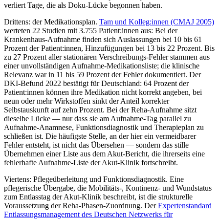
verliert Tage, die als Doku-Lücke begonnen haben.
Drittens: der Medikationsplan.
Tam und Kolleg:innen (CMAJ 2005)
werteten 22 Studien mit 3.755 Patient:innen aus: Bei der
Krankenhaus-Aufnahme finden sich Auslassungen bei 10 bis 61
Prozent der Patient:innen, Hinzufügungen bei 13 bis 22 Prozent. Bis
zu 27 Prozent aller stationären Verschreibungs-Fehler stammen aus
einer unvollständigen Aufnahme-Medikationsliste; die klinische
Relevanz war in 11 bis 59 Prozent der Fehler dokumentiert. Der
DKI-Befund 2022 bestätigt für Deutschland: 64 Prozent der
Patient:innen können ihre Medikation nicht korrekt angeben, bei
neun oder mehr Wirkstoffen sinkt der Anteil korrekter
Selbstauskunft auf zehn Prozent. Bei der Reha-Aufnahme sitzt
dieselbe Lücke — nur dass sie am Aufnahme-Tag parallel zu
Aufnahme-Anamnese, Funktionsdiagnostik und Therapieplan zu
schließen ist. Die häufigste Stelle, an der hier ein vermeidbarer
Fehler entsteht, ist nicht das Übersehen — sondern das stille
Übernehmen einer Liste aus dem Akut-Bericht, die ihrerseits eine
fehlerhafte Aufnahme-Liste der Akut-Klinik fortschreibt.
Viertens: Pflegeüberleitung und Funktionsdiagnostik. Eine
pflegerische Übergabe, die Mobilitäts-, Kontinenz- und Wundstatus
zum Entlasstag der Akut-Klinik beschreibt, ist die strukturelle
Voraussetzung der Reha-Phasen-Zuordnung. Der
Expertenstandard
Entlassungsmanagement des Deutschen Netzwerks für