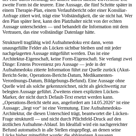
zweite Form ist die teurere. Eine Aussage, die fünf Schritte später in
einem Therapie-Plan, einem Verlaufsbericht oder einer Konsiliar-
Anfrage zitiert wird, trägt eine Vollständigkeit, die sie nicht hat. Wer
den Plan später liest, kann den Platzhalter nicht von der echten
Aussage unterscheiden — und behandelt die Information mit dem
Vertrauen, das eine vollständige Datenlage hätte.
Strukturell tragfähig wird Aufnahmedoku erst dann, wenn
unausgefüllte Felder als Lücken sichtbar bleiben und mit jeder
nachgelagerten Aussage mitgeführt werden. Das ist eine
Architektur-Eigenschaft, keine Form-Eigenschaft. Sie verlangt zwei
Dinge: Erstens Provenienz pro Aussage — jede in der
Aufnahmedoku zitierte Information führt zur Quelle zurück (Akut-
Bericht-Seite, Operations-Bericht-Datum, Medikamenten-
Verordnungs-Datum, Bildgebungs-Befund). Eine Aussage ohne
Quelle wird als solche gekennzeichnet, nicht als gleichwertig zur
belegten Aussage geführt. Zweitens einen expliziten Lücken-
Marker, der nicht durch Default-Text ersetzt werden kann.
„Operations-Bericht steht aus, angefordert am 14.05.2026“ ist eine
Aussage; „liegt vor“ ist eine Vermutung. Eine Aufnahmedoku-
Architektur, die diesen Unterschied trägt, beantwortet die Lücken-
Frage strukturell — und nicht durch Pflichtfeld-Druck auf den
ärztlichen Aufnahme-Ablauf. Im Idealfall wird ein nachgereichter
Befund automatisch in alle Stellen eingepflegt, an denen seine
Lücke bisher mitgeführt wurde; die abhängigen Aussagen