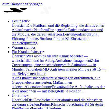
Zum Hauptinhalt springen
Lösungen
Übersicht
Die Plattform und die Begleitung, die daraus einen
Ablauf macht.
Plattform
Der geprüfte Patientendatensatz und
die Module, die darauf aufsetzen.
Leistungen
Einführung,
Führungsformate, Struktur für den KI-Einsatz und
Anbieterprüfung.
Warum aiomics
Für Krankenhäuser
Übersicht
Was aiomics für Ihre Klinik bedeutet —
wirtschaftlich und im Alltag.
Aufnahmemanagement
Zehn
Zuweisungen, eine entscheidungsreife Aufnahme — in
Minuten.
Falldialoge
MD-Anfragen in einer Minute statt 15 —
mit Belegketten in der
Akte.
Qualitätsmanagement
Befragungen durchführen, auf
Gruppenebene auswerten, Maßnahmen
belegen.
Aktenabrechnung
Privatärztliche Aufenthalte aus der
Akte abrechnen — mit Belegstelle je Position.
Über uns
Überblick
Die Geschichte hinter aiomics und die Menschen,
die daran arbeiten.
Partner
Klinische Forschung, KI-Strategie,
Einführung über viele Standorte.