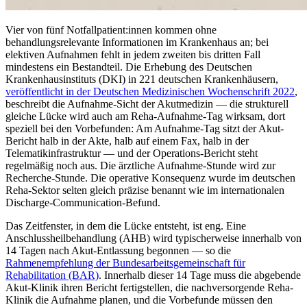
Vier von fünf Notfallpatient:innen kommen ohne
behandlungsrelevante Informationen im Krankenhaus an; bei
elektiven Aufnahmen fehlt in jedem zweiten bis dritten Fall
mindestens ein Bestandteil. Die Erhebung des Deutschen
Krankenhausinstituts (DKI) in 221 deutschen Krankenhäusern,
veröffentlicht in der Deutschen Medizinischen Wochenschrift 2022
,
beschreibt die Aufnahme-Sicht der Akutmedizin — die strukturell
gleiche Lücke wird auch am Reha-Aufnahme-Tag wirksam, dort
speziell bei den Vorbefunden: Am Aufnahme-Tag sitzt der Akut-
Bericht halb in der Akte, halb auf einem Fax, halb in der
Telematikinfrastruktur — und der Operations-Bericht steht
regelmäßig noch aus. Die ärztliche Aufnahme-Stunde wird zur
Recherche-Stunde. Die operative Konsequenz wurde im deutschen
Reha-Sektor selten gleich präzise benannt wie im internationalen
Discharge-Communication-Befund.
Das Zeitfenster, in dem die Lücke entsteht, ist eng. Eine
Anschlussheilbehandlung (AHB) wird typischerweise innerhalb von
14 Tagen nach Akut-Entlassung begonnen — so die
Rahmenempfehlung der Bundesarbeitsgemeinschaft für
Rehabilitation (BAR)
. Innerhalb dieser 14 Tage muss die abgebende
Akut-Klinik ihren Bericht fertigstellen, die nachversorgende Reha-
Klinik die Aufnahme planen, und die Vorbefunde müssen den