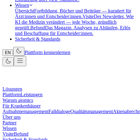
Wissen
Übersicht
Fortbildung, Bücher und Beiträge — kuratiert für
Ärzt:innen und Entscheider:innen.
Visite
Der Newsletter. Wie
KI die Medizin verändert — jede Woche, gründlich
geprüft.
Befund
Das Magazin. Analysen zu Abläufen, Erlös
und Beschaffung für Entscheider:innen.
Sicherheit & Standards
Plattform kennenlernen
EN
Lösungen
Plattform
Leistungen
Warum aiomics
Für Krankenhäuser
Aufnahmemanagement
Falldialoge
Qualitätsmanagement
Aktenabrech
Über uns
Partner
Wissen
Visite
Befund
Sicherheit & Standards