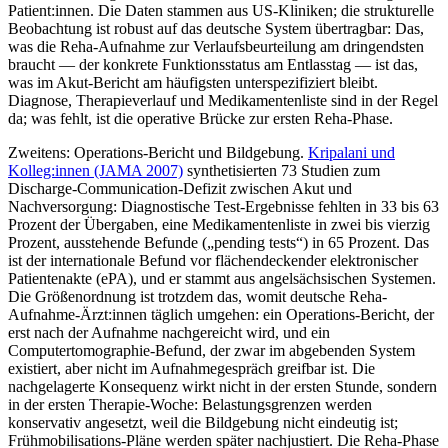
Patient:innen. Die Daten stammen aus US-Kliniken; die strukturelle
Beobachtung ist robust auf das deutsche System übertragbar: Das,
was die Reha-Aufnahme zur Verlaufsbeurteilung am dringendsten
braucht — der konkrete Funktionsstatus am Entlasstag — ist das,
was im Akut-Bericht am häufigsten unterspezifiziert bleibt.
Diagnose, Therapieverlauf und Medikamentenliste sind in der Regel
da; was fehlt, ist die operative Brücke zur ersten Reha-Phase.
Zweitens: Operations-Bericht und Bildgebung.
Kripalani und
Kolleg:innen (JAMA 2007)
synthetisierten 73 Studien zum
Discharge-Communication-Defizit zwischen Akut und
Nachversorgung: Diagnostische Test-Ergebnisse fehlten in 33 bis 63
Prozent der Übergaben, eine Medikamentenliste in zwei bis vierzig
Prozent, ausstehende Befunde („pending tests“) in 65 Prozent. Das
ist der internationale Befund vor flächendeckender elektronischer
Patientenakte (ePA), und er stammt aus angelsächsischen Systemen.
Die Größenordnung ist trotzdem das, womit deutsche Reha-
Aufnahme-Ärzt:innen täglich umgehen: ein Operations-Bericht, der
erst nach der Aufnahme nachgereicht wird, und ein
Computertomographie-Befund, der zwar im abgebenden System
existiert, aber nicht im Aufnahmegespräch greifbar ist. Die
nachgelagerte Konsequenz wirkt nicht in der ersten Stunde, sondern
in der ersten Therapie-Woche: Belastungsgrenzen werden
konservativ angesetzt, weil die Bildgebung nicht eindeutig ist;
Frühmobilisations-Pläne werden später nachjustiert. Die Reha-Phase