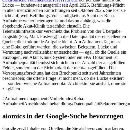
Lücke — bundesweit ausgerollt seit April 2025, Befüllungs-Pflicht
in allen medizinischen Einrichtungen seit Oktober 2025. Sie löst sie
nicht auf, weil Befüllungs-Vollständigkeit aus Sicht der Reha-
Aufnahme weiter heterogen ist und davon abhängt, was die
abgebende Akut-Klinik tatsächlich einstellt. Die
Telematikinfrastruktur verschiebt das Problem von der Übergabe-
Logistik (Fax, Mail, Postweg) in die Datenqualität der einstellenden
Quelle; die strukturelle Aufgabe bleibt. Am Aufnahme-Tag muss
eine Doku geführt werden, die zwischen Belegtem, Lücke und
Vermutung nachvollziehbar unterscheidet — egal, ob die Quelle ein
Faxbogen, ein Akut-Klinik-System oder ein ePA-Dokument ist.
Aufnahmequalität bemisst sich nicht an der Anzahl der ausgefüllten
Felder, sondern an der Sichtbarkeit der nicht-ausgefüllten. Die
Versorgungsforschung hat den Bruchpunkt seit zwei Jahrzehnten
beschrieben; die offene Frage ist nicht mehr, ob die Lücke existiert
— sondern welche Aufnahmedoku-Architektur sie aushält, ohne sie
zu glätten.
#
Aufnahmemanagement
#
Vorbefunde
#
Reha-
Aufnahme
#
Anschlussheilbehandlung
#
Datenqualität
#
Sektorenüberga
aiomics in der Google-Suche bevorzugen
Google zeigt Inhalte von Quellen, die Sie als bevorzugt markieren,