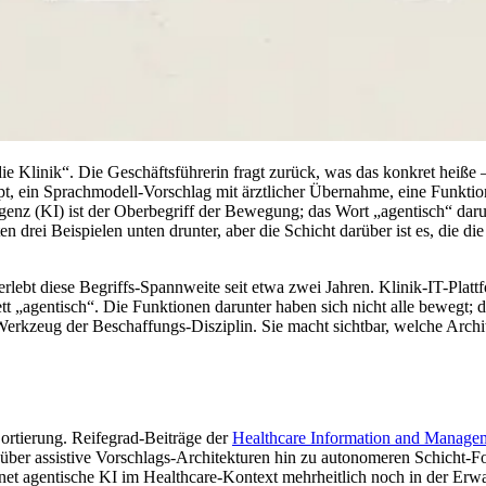
die Klinik“. Die Geschäftsführerin fragt zurück, was das konkret heiße 
ipt, ein Sprachmodell-Vorschlag mit ärztlicher Übernahme, eine Funkti
igenz (KI) ist der Oberbegriff der Bewegung; das Wort „agentisch“ daru
drei Beispielen unten drunter, aber die Schicht darüber ist es, die die
ebt diese Begriffs-Spannweite seit etwa zwei Jahren. Klinik-IT-Platt
 „agentisch“. Die Funktionen darunter haben sich nicht alle bewegt; d
Werkzeug der Beschaffungs-Disziplin. Sie macht sichtbar, welche Archi
Sortierung. Reifegrad-Beiträge der
Healthcare Information and Manage
über assistive Vorschlags-Architekturen hin zu autonomeren Schicht-F
et agentische KI im Healthcare-Kontext mehrheitlich noch in der Erwa