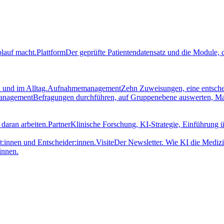
blauf macht.
Plattform
Der geprüfte Patientendatensatz und die Module, d
 und im Alltag.
Aufnahmemanagement
Zehn Zuweisungen, eine entsch
management
Befragungen durchführen, auf Gruppenebene auswerten, M
daran arbeiten.
Partner
Klinische Forschung, KI-Strategie, Einführung ü
t:innen und Entscheider:innen.
Visite
Der Newsletter. Wie KI die Medizi
innen.