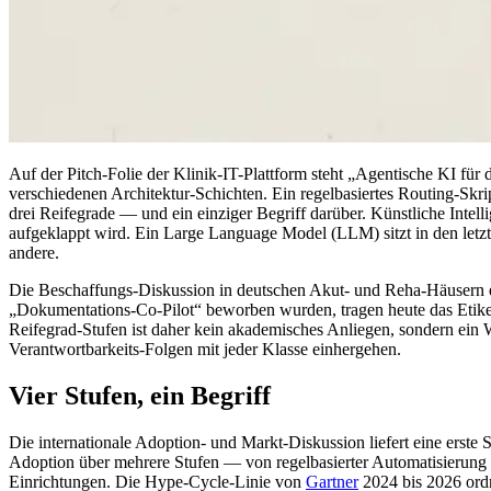
Auf der Pitch-Folie der Klinik-IT-Plattform steht „Agentische KI für 
verschiedenen Architektur-Schichten. Ein regelbasiertes Routing-Skr
drei Reifegrade — und ein einziger Begriff darüber. Künstliche Intell
aufgeklappt wird. Ein Large Language Model (LLM) sitzt in den letzten 
andere.
Die Beschaffungs-Diskussion in deutschen Akut- und Reha-Häusern erl
„Dokumentations-Co-Pilot“ beworben wurden, tragen heute das Etikett
Reifegrad-Stufen ist daher kein akademisches Anliegen, sondern ein 
Verantwortbarkeits-Folgen mit jeder Klasse einhergehen.
Vier Stufen, ein Begriff
Die internationale Adoption- und Markt-Diskussion liefert eine erste 
Adoption über mehrere Stufen — von regelbasierter Automatisierung 
Einrichtungen. Die Hype-Cycle-Linie von
Gartner
2024 bis 2026 ordn