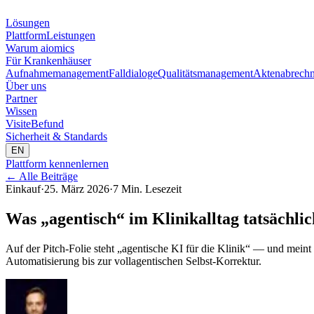
Lösungen
Plattform
Leistungen
Warum aiomics
Für Krankenhäuser
Aufnahmemanagement
Falldialoge
Qualitätsmanagement
Aktenabrech
Über uns
Partner
Wissen
Visite
Befund
Sicherheit & Standards
EN
Plattform kennenlernen
←
Alle Beiträge
Einkauf
·
25. März 2026
·
7 Min. Lesezeit
Was „agentisch“ im Klinikalltag tatsächli
Auf der Pitch-Folie steht „agentische KI für die Klinik“ — und meint 
Automatisierung bis zur vollagentischen Selbst-Korrektur.