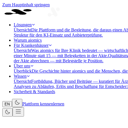
Zum Hauptinhalt springen
Lösungen
Übersicht
Die Plattform und die Begleitung, die daraus einen A
Struktur für den KI-Einsatz und Anbieterprüfung.
Warum aiomics
Für Krankenhäuser
Übersicht
Was aiomics für Ihre Klinik bedeutet — wirtschaftlich
einer Minute statt 15 — mit Belegketten in der Akte.
Qualitäts
der Akte abrechnen — mit Belegstelle je Position.
Über uns
Überblick
Die Geschichte hinter aiomics und die Menschen, die 
Wissen
Übersicht
Fortbildung, Bücher und Beiträge — kuratiert für Ärz
Analysen zu Abläufen, Erlös und Beschaffung für Entscheider:
Sicherheit & Standards
Plattform kennenlernen
EN