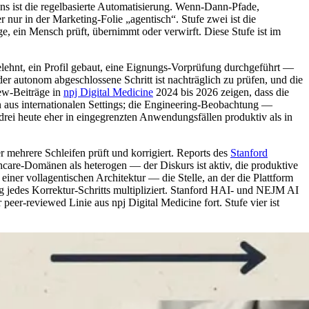
ins ist die regelbasierte Automatisierung. Wenn-Dann-Pfade,
er nur in der Marketing-Folie „agentisch“. Stufe zwei ist die
e, ein Mensch prüft, übernimmt oder verwirft. Diese Stufe ist im
gelehnt, ein Profil gebaut, eine Eignungs-Vorprüfung durchgeführt —
eder autonom abgeschlossene Schritt ist nachträglich zu prüfen, und die
iew-Beiträge in
npj Digital Medicine
2024 bis 2026 zeigen, dass die
en aus internationalen Settings; die Engineering-Beobachtung —
e drei heute eher in eingegrenzten Anwendungsfällen produktiv als in
er mehrere Schleifen prüft und korrigiert. Reports des
Stanford
hcare-Domänen als heterogen — der Diskurs ist aktiv, die produktive
einer vollagentischen Architektur — die Stelle, an der die Plattform
ang jedes Korrektur-Schritts multipliziert. Stanford HAI- und NEJM AI
 peer-reviewed Linie aus npj Digital Medicine fort. Stufe vier ist