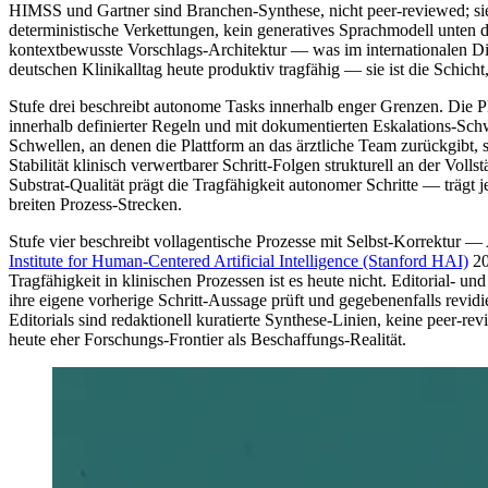
HIMSS und Gartner sind Branchen-Synthese, nicht peer-reviewed; sie t
deterministische Verkettungen, kein generatives Sprachmodell unten drun
kontextbewusste Vorschlags-Architektur — was im internationalen Disk
deutschen Klinikalltag heute produktiv tragfähig — sie ist die Schicht
Stufe drei beschreibt autonome Tasks innerhalb enger Grenzen. Die Pl
innerhalb definierter Regeln und mit dokumentierten Eskalations-Schwel
Schwellen, an denen die Plattform an das ärztliche Team zurückgibt,
Stabilität klinisch verwertbarer Schritt-Folgen strukturell an der V
Substrat-Qualität prägt die Tragfähigkeit autonomer Schritte — trägt 
breiten Prozess-Strecken.
Stufe vier beschreibt vollagentische Prozesse mit Selbst-Korrektur — A
Institute for Human-Centered Artificial Intelligence (Stanford HAI)
20
Tragfähigkeit in klinischen Prozessen ist es heute nicht. Editorial- u
ihre eigene vorherige Schritt-Aussage prüft und gegebenenfalls revidi
Editorials sind redaktionell kuratierte Synthese-Linien, keine peer-rev
heute eher Forschungs-Frontier als Beschaffungs-Realität.