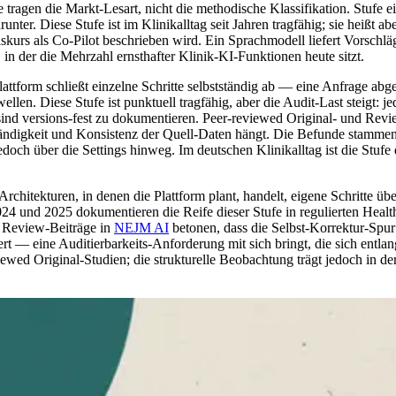
ragen die Markt-Lesart, nicht die methodische Klassifikation. Stufe e
ter. Diese Stufe ist im Klinikalltag seit Jahren tragfähig; sie heißt ab
urs als Co-Pilot beschrieben wird. Ein Sprachmodell liefert Vorschläg
, in der die Mehrzahl ernsthafter Klinik-KI-Funktionen heute sitzt.
attform schließt einzelne Schritte selbstständig ab — eine Anfrage ab
len. Diese Stufe ist punktuell tragfähig, aber die Audit-Last steigt: j
 sind versions-fest zu dokumentieren. Peer-reviewed Original- und Rev
ollständigkeit und Konsistenz der Quell-Daten hängt. Die Befunde stamm
jedoch über die Settings hinweg. Im deutschen Klinikalltag ist die Stuf
rchitekturen, in denen die Plattform plant, handelt, eigene Schritte üb
24 und 2025 dokumentieren die Reife dieser Stufe in regulierten Healt
nd Review-Beiträge in
NEJM AI
betonen, dass die Selbst-Korrektur-Spur 
ert — eine Auditierbarkeits-Anforderung mit sich bringt, die sich entl
iewed Original-Studien; die strukturelle Beobachtung trägt jedoch in der