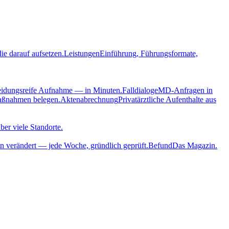
ie darauf aufsetzen.
Leistungen
Einführung, Führungsformate,
eidungsreife Aufnahme — in Minuten.
Falldialoge
MD-Anfragen in
aßnahmen belegen.
Aktenabrechnung
Privatärztliche Aufenthalte aus
ber viele Standorte.
n verändert — jede Woche, gründlich geprüft.
Befund
Das Magazin.