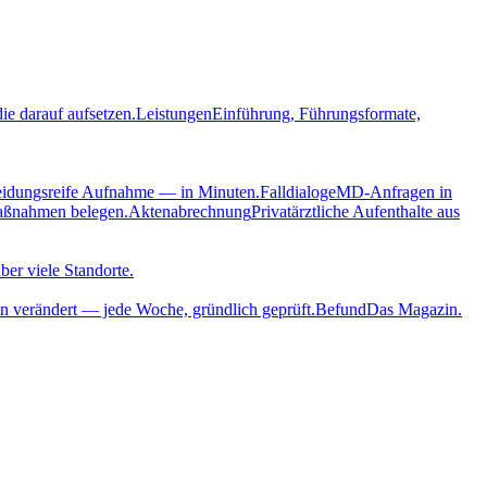
ie darauf aufsetzen.
Leistungen
Einführung, Führungsformate,
eidungsreife Aufnahme — in Minuten.
Falldialoge
MD-Anfragen in
aßnahmen belegen.
Aktenabrechnung
Privatärztliche Aufenthalte aus
ber viele Standorte.
n verändert — jede Woche, gründlich geprüft.
Befund
Das Magazin.