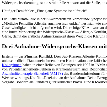
Widerspruchserkennung ist die strukturelle Antwort auf die Stelle, an
Häufiger Denkfehler: „Eine glatte Synthese ist hilfreich“
Die Plausibilitäts-Falle in der KI-vorbereiteten Vorbefund-Synopse is
„Mögliche Penicillin-Allergie, anamnestisch unklar“ liest sich wie ein
Geschwindigkeit nicht aufgerufen wird. Die richtige KI-Antwort an di
eine kurze Markierung der Widerspruchs-Klasse — Allergie-Konflikt,
Glätte, damit die ärztliche Aufmerksamkeit ihren Weg in die Klärung f
Drei Aufnahme-Widerspruchs-Klassen mit 
Erstens — der
Pharma-Konflikt
. Drei Sub-Klassen: Allergie-Konflik
unterschiedliche Daueraneinahmen, deren Kombination eine kritische
Kolleg:innen
haben in einer Reihe von Beiträgen seit 1997 in JAMA u
von Patientensicherheits-Fehlern in Krankenhäusern sind. Reconciliatio
Arzneimitteltherapie-Sicherheit (AMTS)
des Bundesministeriums für
Wechselwirkungs-Konflikt-Detektion an der Aufnahme. Beide Bezugs-T
Vorgabe, sondern als Standard guter klinischer Praxis. Eine KI-vorbere