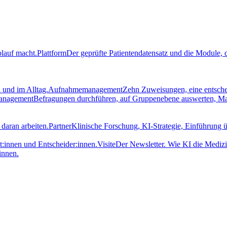
blauf macht.
Plattform
Der geprüfte Patientendatensatz und die Module, d
 und im Alltag.
Aufnahmemanagement
Zehn Zuweisungen, eine entsch
management
Befragungen durchführen, auf Gruppenebene auswerten, M
daran arbeiten.
Partner
Klinische Forschung, KI-Strategie, Einführung ü
t:innen und Entscheider:innen.
Visite
Der Newsletter. Wie KI die Medizi
innen.