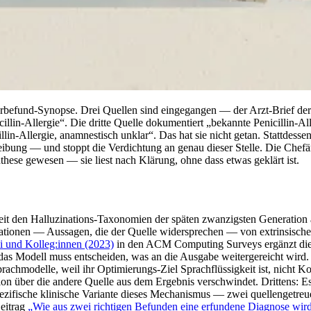
rbefund-Synopse. Drei Quellen sind eingegangen — der Arzt-Brief der 
icillin-Allergie“. Die dritte Quelle dokumentiert „bekannte Penicillin-
lin-Allergie, anamnestisch unklar“. Das hat sie nicht getan. Stattdesse
eibung — und stoppt die Verdichtung an genau dieser Stelle. Die Chefä
ynthese gewesen — sie liest nach Klärung, ohne dass etwas geklärt ist.
seit den Halluzinations-Taxonomien der späten zwanzigsten Generatio
inationen — Aussagen, die der Quelle widersprechen — von extrinsischen
Ji und Kolleg:innen (2023)
in den ACM Computing Surveys ergänzt die 
s Modell muss entscheiden, was an die Ausgabe weitergereicht wird. Dr
rachmodelle, weil ihr Optimierungs-Ziel Sprachflüssigkeit ist, nicht Ko
ion über die andere Quelle aus dem Ergebnis verschwindet. Drittens: E
 spezifische klinische Variante dieses Mechanismus — zwei quellengetreue
eitrag
„Wie aus zwei richtigen Befunden eine erfundene Diagnose wir