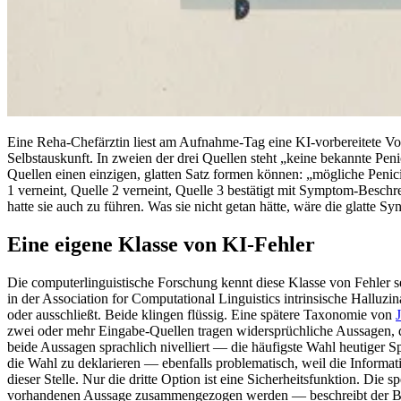
Eine Reha-Chefärztin liest am Aufnahme-Tag eine KI-vorbereitete Vo
Selbstauskunft. In zweien der drei Quellen steht „keine bekannte Pen
Quellen einen einzigen, glatten Satz formen können: „mögliche Penicil
1 verneint, Quelle 2 verneint, Quelle 3 bestätigt mit Symptom-Beschr
hatte sie auch zu führen. Was sie nicht getan hätte, wäre die glatte S
Eine eigene Klasse von KI-Fehler
Die computerlinguistische Forschung kennt diese Klasse von Fehler 
in der Association for Computational Linguistics intrinsische Halluz
oder ausschließt. Beide klingen flüssig. Eine spätere Taxonomie von
zwei oder mehr Eingabe-Quellen tragen widersprüchliche Aussagen, da
beide Aussagen sprachlich nivelliert — die häufigste Wahl heutiger Sp
die Wahl zu deklarieren — ebenfalls problematisch, weil die Informat
dieser Stelle. Nur die dritte Option ist eine Sicherheitsfunktion. Die
vorhandenen Aussage zusammengezogen werden — beschreibt der B