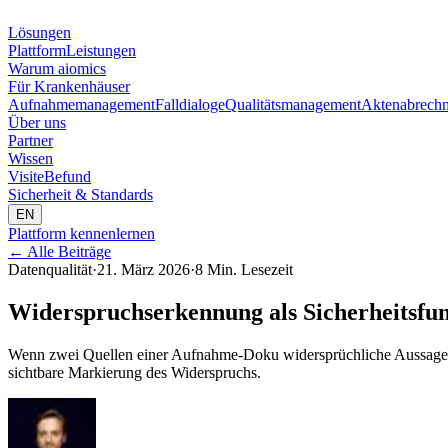
Lösungen
Plattform
Leistungen
Warum aiomics
Für Krankenhäuser
Aufnahmemanagement
Falldialoge
Qualitätsmanagement
Aktenabrech
Über uns
Partner
Wissen
Visite
Befund
Sicherheit & Standards
EN
Plattform kennenlernen
←
Alle Beiträge
Datenqualität
·
21. März 2026
·
8 Min. Lesezeit
Widerspruchserkennung als Sicherheitsfunk
Wenn zwei Quellen einer Aufnahme-Doku widersprüchliche Aussagen mac
sichtbare Markierung des Widerspruchs.