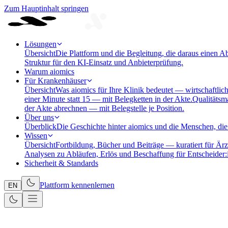
Zum Hauptinhalt springen
Lösungen
Übersicht
Die Plattform und die Begleitung, die daraus einen A
Struktur für den KI-Einsatz und Anbieterprüfung.
Warum aiomics
Für Krankenhäuser
Übersicht
Was aiomics für Ihre Klinik bedeutet — wirtschaftlich
einer Minute statt 15 — mit Belegketten in der Akte.
Qualitäts
der Akte abrechnen — mit Belegstelle je Position.
Über uns
Überblick
Die Geschichte hinter aiomics und die Menschen, die 
Wissen
Übersicht
Fortbildung, Bücher und Beiträge — kuratiert für Ärz
Analysen zu Abläufen, Erlös und Beschaffung für Entscheider:
Sicherheit & Standards
Plattform kennenlernen
EN