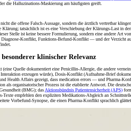
 der die Halluzinations-Maskierung am häufigsten greift.
t nicht die offene Falsch-Aussage, sondern die ärztlich vertretbar klin
e Klärung; tatsächlich ist es eine Verschiebung der Klärungs-Last in de
eser Stelle ist keine bessere Formulierung, sondern eine andere Art vo
 Diagnose-Konflikt, Funktions-Befund-Konflikt — und der Verzicht auf 
indet.
besonderer klinischer Relevanz
t (eine Quelle dokumentiert eine Penicillin-Allergie, die andere verne
 Interaktion erzeugen würde), Dosis-Konflikt (Aufnahme-Brief dokumen
nd Health Affairs gezeigt, dass medication errors — und Pharma-Konfl
n als organisatorischer Prozess ist die etablierte Antwort. Die deutsche
 Gesundheit (BMG); das
Aktionsbündnis Patientensicherheit (APS)
form
exte empfehlen den expliziten Medikations-Abgleich an Schnittstellen;
itete Vorbefund-Synopse, die einen Pharma-Konflikt sprachlich glättet, 