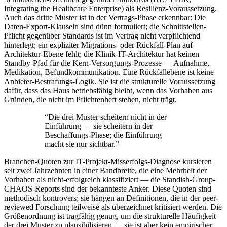
Integrating the Healthcare Enterprise) als Resilienz-Voraussetzung.
Auch das dritte Muster ist in der Vertrags-Phase erkennbar: Die
Daten-Export-Klauseln sind dünn formuliert; die Schnittstellen-
Pflicht gegenüber Standards ist im Vertrag nicht verpflichtend
hinterlegt; ein expliziter Migrations- oder Rückfall-Plan auf
Architektur-Ebene fehlt; die Klinik-IT-Architektur hat keinen
Standby-Pfad für die Kern-Versorgungs-Prozesse — Aufnahme,
Medikation, Befundkommunikation. Eine Rückfallebene ist keine
Anbieter-Bestrafungs-Logik. Sie ist die strukturelle Voraussetzung
dafür, dass das Haus betriebsfähig bleibt, wenn das Vorhaben aus
Gründen, die nicht im Pflichtenheft stehen, nicht trägt.
“
Die drei Muster scheitern nicht in der
Einführung — sie scheitern in der
Beschaffungs-Phase; die Einführung
macht sie nur sichtbar.
”
Branchen-Quoten zur IT-Projekt-Misserfolgs-Diagnose kursieren
seit zwei Jahrzehnten in einer Bandbreite, die eine Mehrheit der
Vorhaben als nicht-erfolgreich klassifiziert — die Standish-Group-
CHAOS-Reports sind der bekannteste Anker. Diese Quoten sind
methodisch kontrovers; sie hängen an Definitionen, die in der peer-
reviewed Forschung teilweise als überzeichnet kritisiert werden. Die
Größenordnung ist tragfähig genug, um die strukturelle Häufigkeit
der drei Muster zu plausibilisieren — sie ist aber kein empirischer