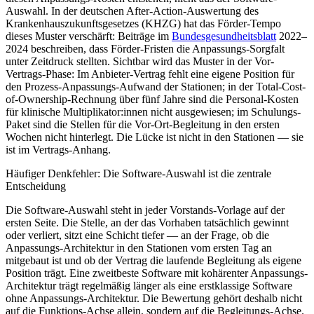
Auswahl. In der deutschen After-Action-Auswertung des
Krankenhauszukunftsgesetzes (KHZG) hat das Förder-Tempo
dieses Muster verschärft: Beiträge im
Bundesgesundheitsblatt
2022–
2024 beschreiben, dass Förder-Fristen die Anpassungs-Sorgfalt
unter Zeitdruck stellten. Sichtbar wird das Muster in der Vor-
Vertrags-Phase: Im Anbieter-Vertrag fehlt eine eigene Position für
den Prozess-Anpassungs-Aufwand der Stationen; in der Total-Cost-
of-Ownership-Rechnung über fünf Jahre sind die Personal-Kosten
für klinische Multiplikator:innen nicht ausgewiesen; im Schulungs-
Paket sind die Stellen für die Vor-Ort-Begleitung in den ersten
Wochen nicht hinterlegt. Die Lücke ist nicht in den Stationen — sie
ist im Vertrags-Anhang.
Häufiger Denkfehler: Die Software-Auswahl ist die zentrale
Entscheidung
Die Software-Auswahl steht in jeder Vorstands-Vorlage auf der
ersten Seite. Die Stelle, an der das Vorhaben tatsächlich gewinnt
oder verliert, sitzt eine Schicht tiefer — an der Frage, ob die
Anpassungs-Architektur in den Stationen vom ersten Tag an
mitgebaut ist und ob der Vertrag die laufende Begleitung als eigene
Position trägt. Eine zweitbeste Software mit kohärenter Anpassungs-
Architektur trägt regelmäßig länger als eine erstklassige Software
ohne Anpassungs-Architektur. Die Bewertung gehört deshalb nicht
auf die Funktions-Achse allein, sondern auf die Begleitungs-Achse.