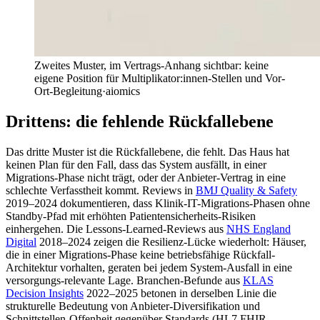
Zweites Muster, im Vertrags-Anhang sichtbar: keine
eigene Position für Multiplikator:innen-Stellen und Vor-
Ort-Begleitung
·
aiomics
Drittens: die fehlende Rückfallebene
Das dritte Muster ist die Rückfallebene, die fehlt. Das Haus hat
keinen Plan für den Fall, dass das System ausfällt, in einer
Migrations-Phase nicht trägt, oder der Anbieter-Vertrag in eine
schlechte Verfasstheit kommt. Reviews in
BMJ Quality & Safety
2019–2024 dokumentieren, dass Klinik-IT-Migrations-Phasen ohne
Standby-Pfad mit erhöhten Patientensicherheits-Risiken
einhergehen. Die Lessons-Learned-Reviews aus
NHS England
Digital
2018–2024 zeigen die Resilienz-Lücke wiederholt: Häuser,
die in einer Migrations-Phase keine betriebsfähige Rückfall-
Architektur vorhalten, geraten bei jedem System-Ausfall in eine
versorgungs-relevante Lage. Branchen-Befunde aus
KLAS
Decision Insights
2022–2025 betonen in derselben Linie die
strukturelle Bedeutung von Anbieter-Diversifikation und
Schnittstellen-Offenheit gegenüber Standards (HL7 FHIR,