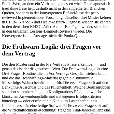
Punkt-Wert, an dem ein Vorhaben gemessen wird. Die diagnostisch
tragfähige Lese liegt deshalb nicht in den aggregierten Branchen-
Quoten, sondern in der konvergenten Befund-Lese der peer-
reviewed Implementations-Forschung: dieselben drei Muster kehren
in CFIR-, NASSS- und Health-Affairs-Diagnose wieder, sie kehren
in den deutschen KHZG-After-Action-Beiträgen wieder, sie kehren
in den britischen Lessons-Learned-Reviews wieder. Die
Konvergenz ist die Aussage, nicht die Punkt-Quote.
Die Frühwarn-Logik: drei Fragen vor
dem Vertrag
Die drei Muster sind in der Pre-Vertrags-Phase erkennbar — und
genau das ist der diagnostische Wert. Die Frühwarn-Logik ist eine
Drei-Fragen-Routine, die im Vor-Vertrags-Gespräch stehen kann
und die das Beschaffungs-Material gegen die strukturelle
Misserfolgs-Wahrscheinlichkeit prüft. Die erste Frage zielt auf den
Lenkungs-Ausschuss und das Pflichtenheft: Welche Berufsgruppen
sind dort stimmberechtigt im Konfigurations-Pfad, und welche
klinischen Anwendungsfälle sind mit eigenen Erfolgskriterien
hinterlegt — oder erscheint die Klinik im Lastenheft nur als
Lieferadresse für eine fertige Software? Die zweite Frage zielt auf
die Wirtschaftlichkeits-Rechnung: Trägt die Fünf-Jahres-Bilanz eine