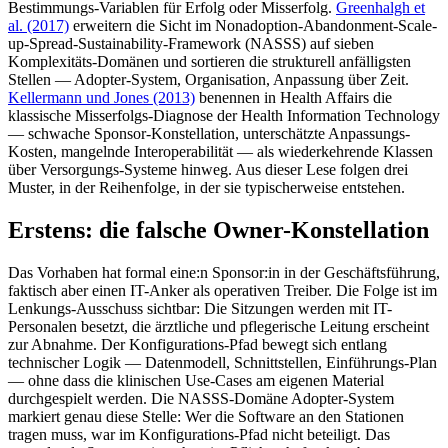
Bestimmungs-Variablen für Erfolg oder Misserfolg.
Greenhalgh et
al. (2017)
erweitern die Sicht im Nonadoption-Abandonment-Scale-
up-Spread-Sustainability-Framework (NASSS) auf sieben
Komplexitäts-Domänen und sortieren die strukturell anfälligsten
Stellen — Adopter-System, Organisation, Anpassung über Zeit.
Kellermann und Jones (2013)
benennen in Health Affairs die
klassische Misserfolgs-Diagnose der Health Information Technology
— schwache Sponsor-Konstellation, unterschätzte Anpassungs-
Kosten, mangelnde Interoperabilität — als wiederkehrende Klassen
über Versorgungs-Systeme hinweg. Aus dieser Lese folgen drei
Muster, in der Reihenfolge, in der sie typischerweise entstehen.
Erstens: die falsche Owner-Konstellation
Das Vorhaben hat formal eine:n Sponsor:in in der Geschäftsführung,
faktisch aber einen IT-Anker als operativen Treiber. Die Folge ist im
Lenkungs-Ausschuss sichtbar: Die Sitzungen werden mit IT-
Personalen besetzt, die ärztliche und pflegerische Leitung erscheint
zur Abnahme. Der Konfigurations-Pfad bewegt sich entlang
technischer Logik — Datenmodell, Schnittstellen, Einführungs-Plan
— ohne dass die klinischen Use-Cases am eigenen Material
durchgespielt werden. Die NASSS-Domäne Adopter-System
markiert genau diese Stelle: Wer die Software an den Stationen
tragen muss, war im Konfigurations-Pfad nicht beteiligt. Das