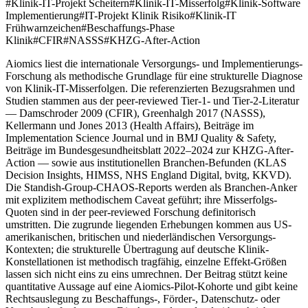
#
Klinik-IT-Projekt Scheitern
#
Klinik-IT-Misserfolg
#
Klinik-Software
Implementierung
#
IT-Projekt Klinik Risiko
#
Klinik-IT
Frühwarnzeichen
#
Beschaffungs-Phase
Klinik
#
CFIR
#
NASSS
#
KHZG-After-Action
Aiomics liest die internationale Versorgungs- und Implementierungs-
Forschung als methodische Grundlage für eine strukturelle Diagnose
von Klinik-IT-Misserfolgen. Die referenzierten Bezugsrahmen und
Studien stammen aus der peer-reviewed Tier-1- und Tier-2-Literatur
— Damschroder 2009 (CFIR), Greenhalgh 2017 (NASSS),
Kellermann und Jones 2013 (Health Affairs), Beiträge im
Implementation Science Journal und in BMJ Quality & Safety,
Beiträge im Bundesgesundheitsblatt 2022–2024 zur KHZG-After-
Action — sowie aus institutionellen Branchen-Befunden (KLAS
Decision Insights, HIMSS, NHS England Digital, bvitg, KKVD).
Die Standish-Group-CHAOS-Reports werden als Branchen-Anker
mit explizitem methodischem Caveat geführt; ihre Misserfolgs-
Quoten sind in der peer-reviewed Forschung definitorisch
umstritten. Die zugrunde liegenden Erhebungen kommen aus US-
amerikanischen, britischen und niederländischen Versorgungs-
Kontexten; die strukturelle Übertragung auf deutsche Klinik-
Konstellationen ist methodisch tragfähig, einzelne Effekt-Größen
lassen sich nicht eins zu eins umrechnen. Der Beitrag stützt keine
quantitative Aussage auf eine Aiomics-Pilot-Kohorte und gibt keine
Rechtsauslegung zu Beschaffungs-, Förder-, Datenschutz- oder