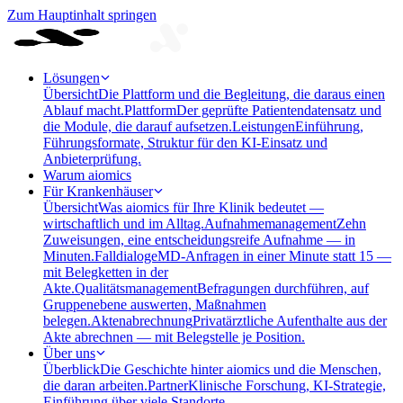
Zum Hauptinhalt springen
Lösungen
Übersicht
Die Plattform und die Begleitung, die daraus einen
Ablauf macht.
Plattform
Der geprüfte Patientendatensatz und
die Module, die darauf aufsetzen.
Leistungen
Einführung,
Führungsformate, Struktur für den KI-Einsatz und
Anbieterprüfung.
Warum aiomics
Für Krankenhäuser
Übersicht
Was aiomics für Ihre Klinik bedeutet —
wirtschaftlich und im Alltag.
Aufnahmemanagement
Zehn
Zuweisungen, eine entscheidungsreife Aufnahme — in
Minuten.
Falldialoge
MD-Anfragen in einer Minute statt 15 —
mit Belegketten in der
Akte.
Qualitätsmanagement
Befragungen durchführen, auf
Gruppenebene auswerten, Maßnahmen
belegen.
Aktenabrechnung
Privatärztliche Aufenthalte aus der
Akte abrechnen — mit Belegstelle je Position.
Über uns
Überblick
Die Geschichte hinter aiomics und die Menschen,
die daran arbeiten.
Partner
Klinische Forschung, KI-Strategie,
Einführung über viele Standorte.