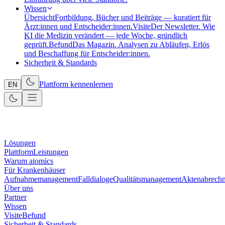
Wissen
Übersicht
Fortbildung, Bücher und Beiträge — kuratiert für
Ärzt:innen und Entscheider:innen.
Visite
Der Newsletter. Wie
KI die Medizin verändert — jede Woche, gründlich
geprüft.
Befund
Das Magazin. Analysen zu Abläufen, Erlös
und Beschaffung für Entscheider:innen.
Sicherheit & Standards
Plattform kennenlernen
EN
Lösungen
Plattform
Leistungen
Warum aiomics
Für Krankenhäuser
Aufnahmemanagement
Falldialoge
Qualitätsmanagement
Aktenabrech
Über uns
Partner
Wissen
Visite
Befund
Sicherheit & Standards