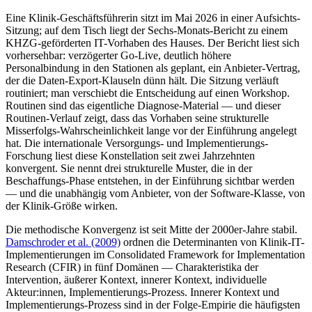
Eine Klinik-Geschäftsführerin sitzt im Mai 2026 in einer Aufsichts-
Sitzung; auf dem Tisch liegt der Sechs-Monats-Bericht zu einem
KHZG-geförderten IT-Vorhaben des Hauses. Der Bericht liest sich
vorhersehbar: verzögerter Go-Live, deutlich höhere
Personalbindung in den Stationen als geplant, ein Anbieter-Vertrag,
der die Daten-Export-Klauseln dünn hält. Die Sitzung verläuft
routiniert; man verschiebt die Entscheidung auf einen Workshop.
Routinen sind das eigentliche Diagnose-Material — und dieser
Routinen-Verlauf zeigt, dass das Vorhaben seine strukturelle
Misserfolgs-Wahrscheinlichkeit lange vor der Einführung angelegt
hat. Die internationale Versorgungs- und Implementierungs-
Forschung liest diese Konstellation seit zwei Jahrzehnten
konvergent. Sie nennt drei strukturelle Muster, die in der
Beschaffungs-Phase entstehen, in der Einführung sichtbar werden
— und die unabhängig vom Anbieter, von der Software-Klasse, von
der Klinik-Größe wirken.
Die methodische Konvergenz ist seit Mitte der 2000er-Jahre stabil.
Damschroder et al. (2009)
ordnen die Determinanten von Klinik-IT-
Implementierungen im Consolidated Framework for Implementation
Research (CFIR) in fünf Domänen — Charakteristika der
Intervention, äußerer Kontext, innerer Kontext, individuelle
Akteur:innen, Implementierungs-Prozess. Innerer Kontext und
Implementierungs-Prozess sind in der Folge-Empirie die häufigsten