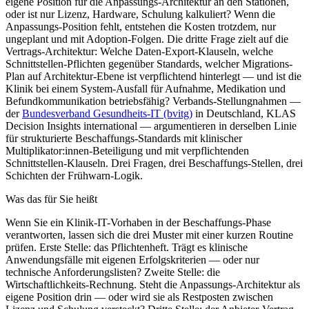
eigene Position für die Anpassungs-Architektur an den Stationen,
oder ist nur Lizenz, Hardware, Schulung kalkuliert? Wenn die
Anpassungs-Position fehlt, entstehen die Kosten trotzdem, nur
ungeplant und mit Adoption-Folgen. Die dritte Frage zielt auf die
Vertrags-Architektur: Welche Daten-Export-Klauseln, welche
Schnittstellen-Pflichten gegenüber Standards, welcher Migrations-
Plan auf Architektur-Ebene ist verpflichtend hinterlegt — und ist die
Klinik bei einem System-Ausfall für Aufnahme, Medikation und
Befundkommunikation betriebsfähig? Verbands-Stellungnahmen —
der
Bundesverband Gesundheits-IT (bvitg)
in Deutschland, KLAS
Decision Insights international — argumentieren in derselben Linie
für strukturierte Beschaffungs-Standards mit klinischer
Multiplikator:innen-Beteiligung und mit verpflichtenden
Schnittstellen-Klauseln. Drei Fragen, drei Beschaffungs-Stellen, drei
Schichten der Frühwarn-Logik.
Was das für Sie heißt
Wenn Sie ein Klinik-IT-Vorhaben in der Beschaffungs-Phase
verantworten, lassen sich die drei Muster mit einer kurzen Routine
prüfen. Erste Stelle: das Pflichtenheft. Trägt es klinische
Anwendungsfälle mit eigenen Erfolgskriterien — oder nur
technische Anforderungslisten? Zweite Stelle: die
Wirtschaftlichkeits-Rechnung. Steht die Anpassungs-Architektur als
eigene Position drin — oder wird sie als Restposten zwischen