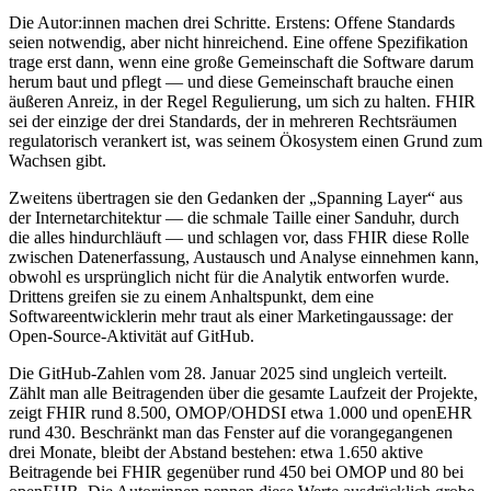
Die Autor:innen machen drei Schritte. Erstens: Offene Standards
seien notwendig, aber nicht hinreichend. Eine offene Spezifikation
trage erst dann, wenn eine große Gemeinschaft die Software darum
herum baut und pflegt — und diese Gemeinschaft brauche einen
äußeren Anreiz, in der Regel Regulierung, um sich zu halten. FHIR
sei der einzige der drei Standards, der in mehreren Rechtsräumen
regulatorisch verankert ist, was seinem Ökosystem einen Grund zum
Wachsen gibt.
Zweitens übertragen sie den Gedanken der „Spanning Layer“ aus
der Internetarchitektur — die schmale Taille einer Sanduhr, durch
die alles hindurchläuft — und schlagen vor, dass FHIR diese Rolle
zwischen Datenerfassung, Austausch und Analyse einnehmen kann,
obwohl es ursprünglich nicht für die Analytik entworfen wurde.
Drittens greifen sie zu einem Anhaltspunkt, dem eine
Softwareentwicklerin mehr traut als einer Marketingaussage: der
Open-Source-Aktivität auf GitHub.
Die GitHub-Zahlen vom 28. Januar 2025 sind ungleich verteilt.
Zählt man alle Beitragenden über die gesamte Laufzeit der Projekte,
zeigt FHIR rund 8.500, OMOP/OHDSI etwa 1.000 und openEHR
rund 430. Beschränkt man das Fenster auf die vorangegangenen
drei Monate, bleibt der Abstand bestehen: etwa 1.650 aktive
Beitragende bei FHIR gegenüber rund 450 bei OMOP und 80 bei