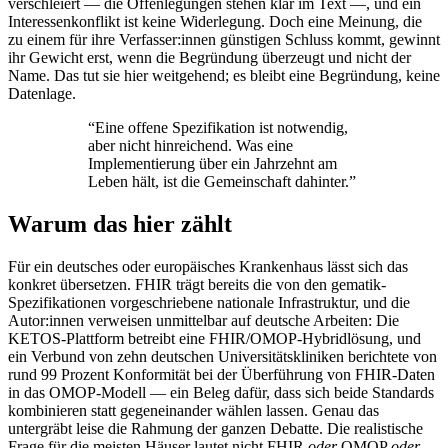
verschleiert — die Offenlegungen stehen klar im Text —, und ein
Interessenkonflikt ist keine Widerlegung. Doch eine Meinung, die
zu einem für ihre Verfasser:innen günstigen Schluss kommt, gewinnt
ihr Gewicht erst, wenn die Begründung überzeugt und nicht der
Name. Das tut sie hier weitgehend; es bleibt eine Begründung, keine
Datenlage.
“
Eine offene Spezifikation ist notwendig,
aber nicht hinreichend. Was eine
Implementierung über ein Jahrzehnt am
Leben hält, ist die Gemeinschaft dahinter.
”
Warum das hier zählt
Für ein deutsches oder europäisches Krankenhaus lässt sich das
konkret übersetzen. FHIR trägt bereits die von den gematik-
Spezifikationen vorgeschriebene nationale Infrastruktur, und die
Autor:innen verweisen unmittelbar auf deutsche Arbeiten: Die
KETOS-Plattform betreibt eine FHIR/OMOP-Hybridlösung, und
ein Verbund von zehn deutschen Universitätskliniken berichtete von
rund 99 Prozent Konformität bei der Überführung von FHIR-Daten
in das OMOP-Modell — ein Beleg dafür, dass sich beide Standards
kombinieren statt gegeneinander wählen lassen. Genau das
untergräbt leise die Rahmung der ganzen Debatte. Die realistische
Frage für die meisten Häuser lautet nicht FHIR
oder
OMOP
oder