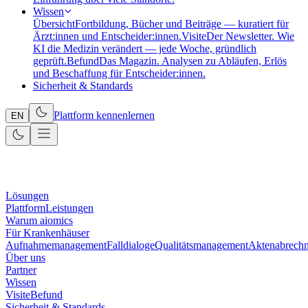
Wissen
Übersicht
Fortbildung, Bücher und Beiträge — kuratiert für
Ärzt:innen und Entscheider:innen.
Visite
Der Newsletter. Wie
KI die Medizin verändert — jede Woche, gründlich
geprüft.
Befund
Das Magazin. Analysen zu Abläufen, Erlös
und Beschaffung für Entscheider:innen.
Sicherheit & Standards
Plattform kennenlernen
EN
Lösungen
Plattform
Leistungen
Warum aiomics
Für Krankenhäuser
Aufnahmemanagement
Falldialoge
Qualitätsmanagement
Aktenabrech
Über uns
Partner
Wissen
Visite
Befund
Sicherheit & Standards