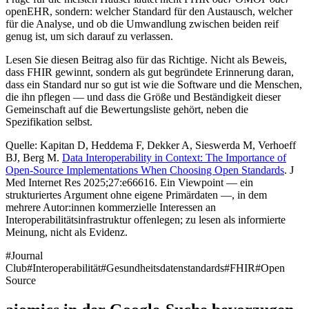
openEHR, sondern: welcher Standard für den Austausch, welcher
für die Analyse, und ob die Umwandlung zwischen beiden reif
genug ist, um sich darauf zu verlassen.
Lesen Sie diesen Beitrag also für das Richtige. Nicht als Beweis,
dass FHIR gewinnt, sondern als gut begründete Erinnerung daran,
dass ein Standard nur so gut ist wie die Software und die Menschen,
die ihn pflegen — und dass die Größe und Beständigkeit dieser
Gemeinschaft auf die Bewertungsliste gehört, neben die
Spezifikation selbst.
Quelle: Kapitan D, Heddema F, Dekker A, Sieswerda M, Verhoeff
BJ, Berg M.
Data Interoperability in Context: The Importance of
Open-Source Implementations When Choosing Open Standards
. J
Med Internet Res 2025;27:e66616. Ein Viewpoint — ein
strukturiertes Argument ohne eigene Primärdaten —, in dem
mehrere Autor:innen kommerzielle Interessen an
Interoperabilitätsinfrastruktur offenlegen; zu lesen als informierte
Meinung, nicht als Evidenz.
#
Journal
Club
#
Interoperabilität
#
Gesundheitsdatenstandards
#
FHIR
#
Open
Source