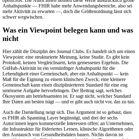
openEHR. Die Autor:innen nennen diese Werte ausdrücklich grobe
Anhaltspunkte — FHIR habe mehr Anwendungsbereiche, also sei
mehr Aktivität zu erwarten —, doch die Größenordnung lässt sich
schwer wegwischen.
Was ein Viewpoint belegen kann und was
nicht
Hier zählt die Disziplin des Journal Clubs. Es handelt sich um einen
Viewpoint: eine strukturierte Meinung, keine Studie. Es gibt kein
Protokoll, keinen Vergleichsarm, kein gemessenes Ergebnis. Die
GitHub-Aktivität ist ein vernünftiger Anhaltspunkt für die
Lebendigkeit einer Gemeinschaft, aber ein Anhaltspunkt — kein
Maß für die Eignung zu einem klinischen Zweck; eine kleinere
Gemeinschaft kann einen disziplinierteren Standard für eine eng
umrissene Aufgabe hervorbringen. Der Beitrag sagt, welches
Ökosystem am betriebsamsten ist. Er sagt nicht, welcher Standard
Ihre Daten am besten trägt — und er gibt auch nicht vor, das zu tun.
Auch die Darstellung neigt sich. Das Argument ist so gebaut, dass
es FHIR als Spanning Layer begünstigt, und drei der sechs
Autor:innen legen kommerzielle Interessen offen: an Unternehmen,
die Infrastruktur für föderiertes Lernen, klinische Algorithmen oder
den Austausch von Gesundheitsdaten bauen. Nichts davon ist