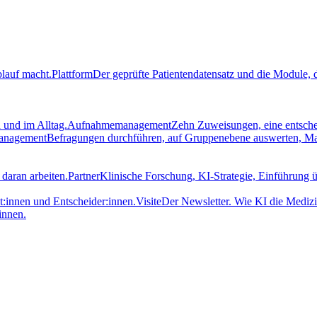
blauf macht.
Plattform
Der geprüfte Patientendatensatz und die Module, d
 und im Alltag.
Aufnahmemanagement
Zehn Zuweisungen, eine entsch
management
Befragungen durchführen, auf Gruppenebene auswerten, M
daran arbeiten.
Partner
Klinische Forschung, KI-Strategie, Einführung ü
t:innen und Entscheider:innen.
Visite
Der Newsletter. Wie KI die Medizi
innen.