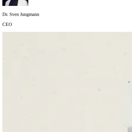
Dr. Sven Jungmann
CEO