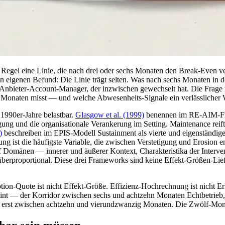
r Regel eine Linie, die nach drei oder sechs Monaten den Break-Even ver
eigenen Befund: Die Linie trägt selten. Was nach sechs Monaten in der
nbieter-Account-Manager, der inzwischen gewechselt hat. Die Frage ist
 Monaten misst — und welche Abwesenheits-Signale ein verlässlicher W
 1990er-Jahre belastbar.
Glasgow et al. (1999)
benennen im RE-AIM-Fra
ung und die organisationale Verankerung im Setting. Maintenance reift 
)
beschreiben im EPIS-Modell Sustainment als vierte und eigenständig
ung ist die häufigste Variable, die zwischen Verstetigung und Erosion e
Domänen — innerer und äußerer Kontext, Charakteristika der Intervent
berproportional. Diese drei Frameworks sind keine Effekt-Größen-Liefe
ption-Quote ist nicht Effekt-Größe. Effizienz-Hochrechnung ist nicht 
nt — der Korridor zwischen sechs und achtzehn Monaten Echtbetrieb, i
ise erst zwischen achtzehn und vierundzwanzig Monaten. Die Zwölf-Mona