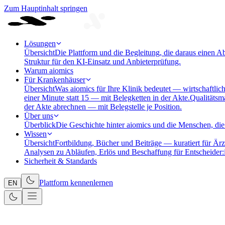
Zum Hauptinhalt springen
Lösungen
Übersicht
Die Plattform und die Begleitung, die daraus einen A
Struktur für den KI-Einsatz und Anbieterprüfung.
Warum aiomics
Für Krankenhäuser
Übersicht
Was aiomics für Ihre Klinik bedeutet — wirtschaftlich
einer Minute statt 15 — mit Belegketten in der Akte.
Qualitäts
der Akte abrechnen — mit Belegstelle je Position.
Über uns
Überblick
Die Geschichte hinter aiomics und die Menschen, die 
Wissen
Übersicht
Fortbildung, Bücher und Beiträge — kuratiert für Ärz
Analysen zu Abläufen, Erlös und Beschaffung für Entscheider:
Sicherheit & Standards
Plattform kennenlernen
EN