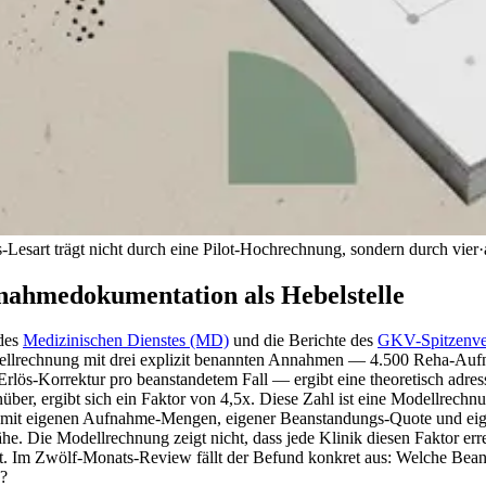
Lesart trägt nicht durch eine Pilot-Hochrechnung, sondern durch vier
·
nahmedokumentation als Hebelstelle
 des
Medizinischen Dienstes (MD)
und die Berichte des
GKV-Spitzenve
lrechnung mit drei explizit benannten Annahmen — 4.500 Reha-Aufnah
ös-Korrektur pro beanstandetem Fall — ergibt eine theoretisch adres
über, ergibt sich ein Faktor von 4,5x. Diese Zahl ist eine Modellrec
 mit eigenen Aufnahme-Mengen, eigener Beanstandungs-Quote und eige
e. Die Modellrechnung zeigt nicht, dass jede Klinik diesen Faktor err
ist. Im Zwölf-Monats-Review fällt der Befund konkret aus: Welche Bean
n?