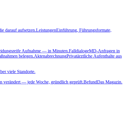
ie darauf aufsetzen.
Leistungen
Einführung, Führungsformate,
eidungsreife Aufnahme — in Minuten.
Falldialoge
MD-Anfragen in
aßnahmen belegen.
Aktenabrechnung
Privatärztliche Aufenthalte aus
ber viele Standorte.
n verändert — jede Woche, gründlich geprüft.
Befund
Das Magazin.