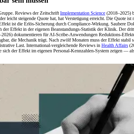
sbar sein müssen
-Gruppe. Reviews der Zeitschrift
Implementation Science
(2018–2025) be
er leicht steigende Quote hat, hat Verstetigung erreicht. Die Quote is
te Effekt ist die Erlös-Sicherung durch Compliance-Wirkung. Saubere
er Effekt in der eigenen Beanstandungs-Statistik der Klinik. Der dritt
2026) dokumentieren für AI-Scribe-Anwendungen Reduktions-Effekte i
bar, die Mechanik trägt. Nach zwölf Monaten muss der Effekt stabil sein
istrative Last. International-vergleichende Reviews in
Health Affairs
(20
te sich der Effekt im eigenen Personal-Kennzahlen-System zeigen — al