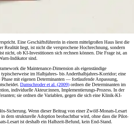
spricht. Eine Geschäftsführerin in einem mittelgroßen Haus liest die
 Realität liegt, ist nicht die versprochene Hochrechnung, sondern
 nicht, ob KI-Investitionen sich rechnen können. Die Frage ist, an
arn-Indikator sind.
mework die Maintenance-Dimension als eigenständige
typischerweise im Halbjahres- bis Anderthalbjahres-Korridor; eine
e Phase mit eigenen Determinanten — fortlaufende Anpassung,
ntscheidet.
Damschroder et al. (2009)
ordnen die Determinanten im
ion, individuelle Akteur:innen, Implementierungs-Prozess. In der
ranten; sie ordnen die Variablen, gegen die sich eine Klinik-KI-
Erlös-Sicherung. Wenn dieser Beitrag von einer Zwölf-Monats-Lesart
n dem strukturelle Adoption beobachtbar wird, ohne dass die Pilot-
ts-Lesart ist deshalb ein Halbzeit-Befund, kein End-Stand.