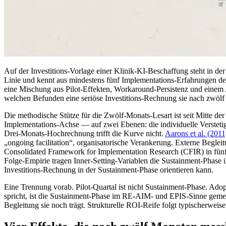
Auf der Investitions-Vorlage einer Klinik-KI-Beschaffung steht in de
Linie und kennt aus mindestens fünf Implementations-Erfahrungen den 
eine Mischung aus Pilot-Effekten, Workaround-Persistenz und einem A
welchen Befunden eine seriöse Investitions-Rechnung sie nach zwölf
Die methodische Stütze für die Zwölf-Monats-Lesart ist seit Mitte der
Implementations-Achse — auf zwei Ebenen: die individuelle Verstetig
Drei-Monats-Hochrechnung trifft die Kurve nicht.
Aarons et al. (2011
„ongoing facilitation“, organisatorische Verankerung. Externe Begleit
Consolidated Framework for Implementation Research (CFIR) in fünf 
Folge-Empirie tragen Inner-Setting-Variablen die Sustainment-Phase ü
Investitions-Rechnung in der Sustainment-Phase orientieren kann.
Eine Trennung vorab. Pilot-Quartal ist nicht Sustainment-Phase. Ado
spricht, ist die Sustainment-Phase im RE-AIM- und EPIS-Sinne gemei
Begleitung sie noch trägt. Strukturelle ROI-Reife folgt typischerwe