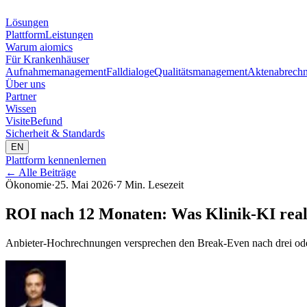
Lösungen
Plattform
Leistungen
Warum aiomics
Für Krankenhäuser
Aufnahmemanagement
Falldialoge
Qualitätsmanagement
Aktenabrech
Über uns
Partner
Wissen
Visite
Befund
Sicherheit & Standards
EN
Plattform kennenlernen
←
Alle Beiträge
Ökonomie
·
25. Mai 2026
·
7 Min. Lesezeit
ROI nach 12 Monaten: Was Klinik-KI reali
Anbieter-Hochrechnungen versprechen den Break-Even nach drei ode