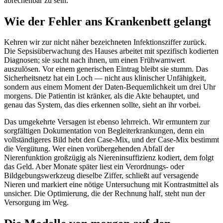
abrechenbar zu sein.
Wie der Fehler ans Krankenbett gelangt
Kehren wir zur nicht näher bezeichneten Infektionsziffer zurück.
Die Sepsisüberwachung des Hauses arbeitet mit spezifisch kodierten
Diagnosen; sie sucht nach ihnen, um einen Frühwarnwert
auszulösen. Vor einem generischen Eintrag bleibt sie stumm. Das
Sicherheitsnetz hat ein Loch — nicht aus klinischer Unfähigkeit,
sondern aus einem Moment der Daten-Bequemlichkeit um drei Uhr
morgens. Die Patientin ist kränker, als die Akte behauptet, und
genau das System, das dies erkennen sollte, sieht an ihr vorbei.
Das umgekehrte Versagen ist ebenso lehrreich. Wir ermuntern zur
sorgfältigen Dokumentation von Begleiterkrankungen, denn ein
vollständigeres Bild hebt den Case-Mix, und der Case-Mix bestimmt
die Vergütung. Wer einen vorübergehenden Abfall der
Nierenfunktion großzügig als Niereninsuffizienz kodiert, dem folgt
das Geld. Aber Monate später liest ein Verordnungs- oder
Bildgebungswerkzeug dieselbe Ziffer, schließt auf versagende
Nieren und markiert eine nötige Untersuchung mit Kontrastmittel als
unsicher. Die Optimierung, die der Rechnung half, steht nun der
Versorgung im Weg.