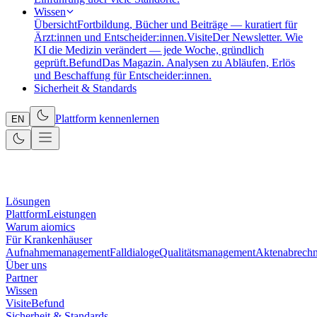
Wissen
Übersicht
Fortbildung, Bücher und Beiträge — kuratiert für
Ärzt:innen und Entscheider:innen.
Visite
Der Newsletter. Wie
KI die Medizin verändert — jede Woche, gründlich
geprüft.
Befund
Das Magazin. Analysen zu Abläufen, Erlös
und Beschaffung für Entscheider:innen.
Sicherheit & Standards
Plattform kennenlernen
EN
Lösungen
Plattform
Leistungen
Warum aiomics
Für Krankenhäuser
Aufnahmemanagement
Falldialoge
Qualitätsmanagement
Aktenabrech
Über uns
Partner
Wissen
Visite
Befund
Sicherheit & Standards