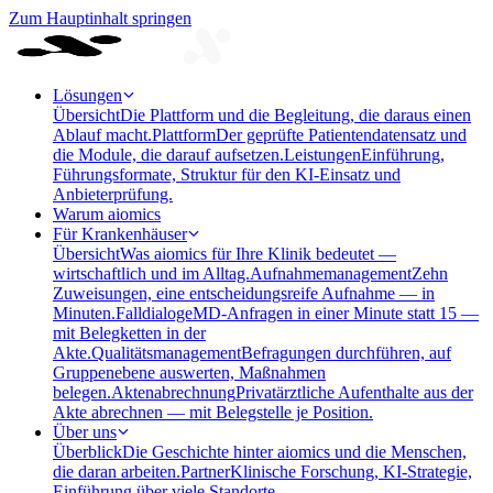
Zum Hauptinhalt springen
Lösungen
Übersicht
Die Plattform und die Begleitung, die daraus einen
Ablauf macht.
Plattform
Der geprüfte Patientendatensatz und
die Module, die darauf aufsetzen.
Leistungen
Einführung,
Führungsformate, Struktur für den KI-Einsatz und
Anbieterprüfung.
Warum aiomics
Für Krankenhäuser
Übersicht
Was aiomics für Ihre Klinik bedeutet —
wirtschaftlich und im Alltag.
Aufnahmemanagement
Zehn
Zuweisungen, eine entscheidungsreife Aufnahme — in
Minuten.
Falldialoge
MD-Anfragen in einer Minute statt 15 —
mit Belegketten in der
Akte.
Qualitätsmanagement
Befragungen durchführen, auf
Gruppenebene auswerten, Maßnahmen
belegen.
Aktenabrechnung
Privatärztliche Aufenthalte aus der
Akte abrechnen — mit Belegstelle je Position.
Über uns
Überblick
Die Geschichte hinter aiomics und die Menschen,
die daran arbeiten.
Partner
Klinische Forschung, KI-Strategie,
Einführung über viele Standorte.