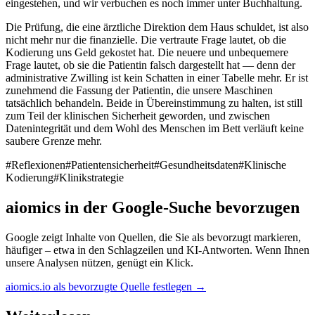
eingestehen, und wir verbuchen es noch immer unter Buchhaltung.
Die Prüfung, die eine ärztliche Direktion dem Haus schuldet, ist also
nicht mehr nur die finanzielle. Die vertraute Frage lautet, ob die
Kodierung uns Geld gekostet hat. Die neuere und unbequemere
Frage lautet, ob sie die Patientin falsch dargestellt hat — denn der
administrative Zwilling ist kein Schatten in einer Tabelle mehr. Er ist
zunehmend die Fassung der Patientin, die unsere Maschinen
tatsächlich behandeln. Beide in Übereinstimmung zu halten, ist still
zum Teil der klinischen Sicherheit geworden, und zwischen
Datenintegrität und dem Wohl des Menschen im Bett verläuft keine
saubere Grenze mehr.
#
Reflexionen
#
Patientensicherheit
#
Gesundheitsdaten
#
Klinische
Kodierung
#
Klinikstrategie
aiomics in der Google-Suche bevorzugen
Google zeigt Inhalte von Quellen, die Sie als bevorzugt markieren,
häufiger – etwa in den Schlagzeilen und KI-Antworten. Wenn Ihnen
unsere Analysen nützen, genügt ein Klick.
aiomics.io als bevorzugte Quelle festlegen
→