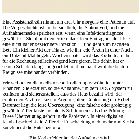
Eine Assistenzärztin nimmt um drei Uhr morgens eine Patientin auf.
Die Vorgeschichte ist unübersichtlich, die Station voll, und die
Aufnahmemaske speichert erst, wenn eine Infektionsdiagnose
gewählt ist. Sie nimmt den ersten plausiblen Eintrag aus der Liste —
eine nicht näher bezeichnete Infektion — und geht zum nächsten
Bett. Ein kleiner Akt der Triage, wie ihn jede Ärztin in einer Nacht
ein Dutzend Mal begeht. Wochen später wird das Kodierteam ihn
für die Rechnung stillschweigend korrigieren. Bis dahin hat er
seinen Schaden längst angerichtet, und niemand wird die beiden
Ereignisse miteinander verbinden.
Wir verbuchen die medizinische Kodierung gewöhnlich unter
Finanzen. Sie existiert, so die Annahme, um dem DRG-System zu
genügen und sicherzustellen, dass das Haus bezahlt wird; der
erfahrenen Ärztin ist sie ein Ärgernis, dem Controlling ein Hebel.
Darunter liegt die leise Überzeugung, eine falsche oder großzügig
gewählte Ziffer koste uns nichts Schlimmeres als eine Prüfung.
Diese Überzeugung gehört in die Papierzeit. In einer digitalen
Klinik beschreibt die Ziffer die Entscheidung nicht mehr nur. Sie ist
zunehmend die Entscheidung.
“
Ein Kodierfehler bei der Aufnahme wird