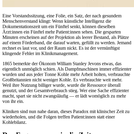
Eine Vorstandssitzung, eine Folie, ein Satz, der nach gesundem
Menschenverstand klingt: Wenn künstliche Intelligenz die
Dokumentationszeit um ein Fünftel senkt, können dieselben
Ärzt:innen ein Fünftel mehr Patient:innen sehen. Die gesparten
Minuten erscheinen auf der Projektion als leerer Bestand, als Plätze
auf einem Förderband, die darauf warten, gefüllt zu werden. Jemand
rechnet es laut vor, und der Raum nickt. Es ist der vernünftigst
klingende Fehler im Klinikmanagement.
1865 bemerkte der Ökonom William Stanley Jevons etwas, das
eigentlich unmöglich schien. Als Dampfmaschinen immer effizienter
wurden und aus jeder Tonne Kohle mehr Arbeit holten, verbrauchte
Großbritannien nicht weniger Kohle. Es verbrauchte weit mehr.
Weil ihre Nutzung billiger wurde, wurde die Ressource überall
genutzt, und der Gesamtverbrauch stieg. Wer eine Sache effizienter
macht, spart sie nicht zwangsläufig — er lädt womöglich zu mehr
von ihr ein.
Kliniken sind nun nahe daran, dieses Paradox mit klinischer Zeit zu
wiederholen, und die Folgen treffen Patient:innen statt einer
Kohlebilanz.