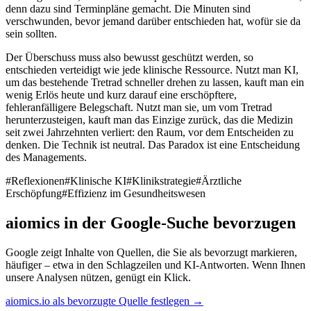
denn dazu sind Terminpläne gemacht. Die Minuten sind
verschwunden, bevor jemand darüber entschieden hat, wofür sie da
sein sollten.
Der Überschuss muss also bewusst geschützt werden, so
entschieden verteidigt wie jede klinische Ressource. Nutzt man KI,
um das bestehende Tretrad schneller drehen zu lassen, kauft man ein
wenig Erlös heute und kurz darauf eine erschöpftere,
fehleranfälligere Belegschaft. Nutzt man sie, um vom Tretrad
herunterzusteigen, kauft man das Einzige zurück, das die Medizin
seit zwei Jahrzehnten verliert: den Raum, vor dem Entscheiden zu
denken. Die Technik ist neutral. Das Paradox ist eine Entscheidung
des Managements.
#
Reflexionen
#
Klinische KI
#
Klinikstrategie
#
Ärztliche
Erschöpfung
#
Effizienz im Gesundheitswesen
aiomics in der Google-Suche bevorzugen
Google zeigt Inhalte von Quellen, die Sie als bevorzugt markieren,
häufiger – etwa in den Schlagzeilen und KI-Antworten. Wenn Ihnen
unsere Analysen nützen, genügt ein Klick.
aiomics.io als bevorzugte Quelle festlegen
→