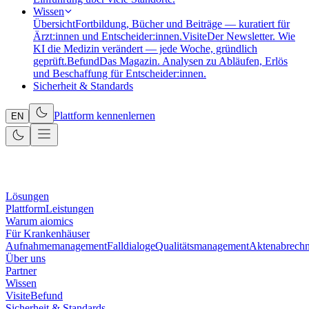
Wissen
Übersicht
Fortbildung, Bücher und Beiträge — kuratiert für
Ärzt:innen und Entscheider:innen.
Visite
Der Newsletter. Wie
KI die Medizin verändert — jede Woche, gründlich
geprüft.
Befund
Das Magazin. Analysen zu Abläufen, Erlös
und Beschaffung für Entscheider:innen.
Sicherheit & Standards
Plattform kennenlernen
EN
Lösungen
Plattform
Leistungen
Warum aiomics
Für Krankenhäuser
Aufnahmemanagement
Falldialoge
Qualitätsmanagement
Aktenabrech
Über uns
Partner
Wissen
Visite
Befund
Sicherheit & Standards