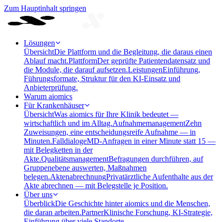
Zum Hauptinhalt springen
Lösungen
Übersicht
Die Plattform und die Begleitung, die daraus einen
Ablauf macht.
Plattform
Der geprüfte Patientendatensatz und
die Module, die darauf aufsetzen.
Leistungen
Einführung,
Führungsformate, Struktur für den KI-Einsatz und
Anbieterprüfung.
Warum aiomics
Für Krankenhäuser
Übersicht
Was aiomics für Ihre Klinik bedeutet —
wirtschaftlich und im Alltag.
Aufnahmemanagement
Zehn
Zuweisungen, eine entscheidungsreife Aufnahme — in
Minuten.
Falldialoge
MD-Anfragen in einer Minute statt 15 —
mit Belegketten in der
Akte.
Qualitätsmanagement
Befragungen durchführen, auf
Gruppenebene auswerten, Maßnahmen
belegen.
Aktenabrechnung
Privatärztliche Aufenthalte aus der
Akte abrechnen — mit Belegstelle je Position.
Über uns
Überblick
Die Geschichte hinter aiomics und die Menschen,
die daran arbeiten.
Partner
Klinische Forschung, KI-Strategie,
Einführung über viele Standorte.