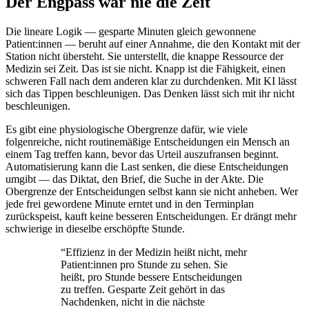
Der Engpass war nie die Zeit
Die lineare Logik — gesparte Minuten gleich gewonnene
Patient:innen — beruht auf einer Annahme, die den Kontakt mit der
Station nicht übersteht. Sie unterstellt, die knappe Ressource der
Medizin sei Zeit. Das ist sie nicht. Knapp ist die Fähigkeit, einen
schweren Fall nach dem anderen klar zu durchdenken. Mit KI lässt
sich das Tippen beschleunigen. Das Denken lässt sich mit ihr nicht
beschleunigen.
Es gibt eine physiologische Obergrenze dafür, wie viele
folgenreiche, nicht routinemäßige Entscheidungen ein Mensch an
einem Tag treffen kann, bevor das Urteil auszufransen beginnt.
Automatisierung kann die Last senken, die diese Entscheidungen
umgibt — das Diktat, den Brief, die Suche in der Akte. Die
Obergrenze der Entscheidungen selbst kann sie nicht anheben. Wer
jede frei gewordene Minute erntet und in den Terminplan
zurückspeist, kauft keine besseren Entscheidungen. Er drängt mehr
schwierige in dieselbe erschöpfte Stunde.
“
Effizienz in der Medizin heißt nicht, mehr
Patient:innen pro Stunde zu sehen. Sie
heißt, pro Stunde bessere Entscheidungen
zu treffen. Gesparte Zeit gehört in das
Nachdenken, nicht in die nächste