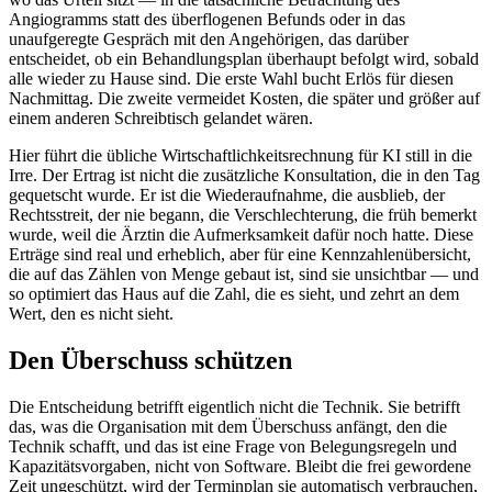
Angiogramms statt des überflogenen Befunds oder in das
unaufgeregte Gespräch mit den Angehörigen, das darüber
entscheidet, ob ein Behandlungsplan überhaupt befolgt wird, sobald
alle wieder zu Hause sind. Die erste Wahl bucht Erlös für diesen
Nachmittag. Die zweite vermeidet Kosten, die später und größer auf
einem anderen Schreibtisch gelandet wären.
Hier führt die übliche Wirtschaftlichkeitsrechnung für KI still in die
Irre. Der Ertrag ist nicht die zusätzliche Konsultation, die in den Tag
gequetscht wurde. Er ist die Wiederaufnahme, die ausblieb, der
Rechtsstreit, der nie begann, die Verschlechterung, die früh bemerkt
wurde, weil die Ärztin die Aufmerksamkeit dafür noch hatte. Diese
Erträge sind real und erheblich, aber für eine Kennzahlenübersicht,
die auf das Zählen von Menge gebaut ist, sind sie unsichtbar — und
so optimiert das Haus auf die Zahl, die es sieht, und zehrt an dem
Wert, den es nicht sieht.
Den Überschuss schützen
Die Entscheidung betrifft eigentlich nicht die Technik. Sie betrifft
das, was die Organisation mit dem Überschuss anfängt, den die
Technik schafft, und das ist eine Frage von Belegungsregeln und
Kapazitätsvorgaben, nicht von Software. Bleibt die frei gewordene
Zeit ungeschützt, wird der Terminplan sie automatisch verbrauchen,