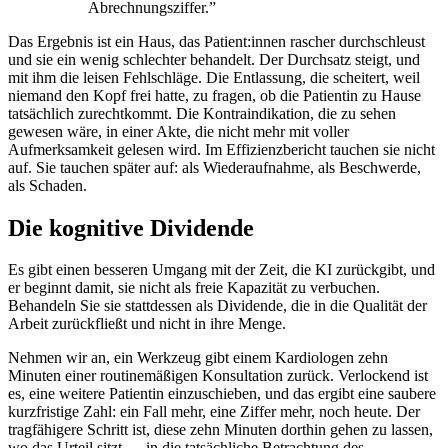
Abrechnungsziffer.
”
Das Ergebnis ist ein Haus, das Patient:innen rascher durchschleust
und sie ein wenig schlechter behandelt. Der Durchsatz steigt, und
mit ihm die leisen Fehlschläge. Die Entlassung, die scheitert, weil
niemand den Kopf frei hatte, zu fragen, ob die Patientin zu Hause
tatsächlich zurechtkommt. Die Kontraindikation, die zu sehen
gewesen wäre, in einer Akte, die nicht mehr mit voller
Aufmerksamkeit gelesen wird. Im Effizienzbericht tauchen sie nicht
auf. Sie tauchen später auf: als Wiederaufnahme, als Beschwerde,
als Schaden.
Die kognitive Dividende
Es gibt einen besseren Umgang mit der Zeit, die KI zurückgibt, und
er beginnt damit, sie nicht als freie Kapazität zu verbuchen.
Behandeln Sie sie stattdessen als Dividende, die in die Qualität der
Arbeit zurückfließt und nicht in ihre Menge.
Nehmen wir an, ein Werkzeug gibt einem Kardiologen zehn
Minuten einer routinemäßigen Konsultation zurück. Verlockend ist
es, eine weitere Patientin einzuschieben, und das ergibt eine saubere
kurzfristige Zahl: ein Fall mehr, eine Ziffer mehr, noch heute. Der
tragfähigere Schritt ist, diese zehn Minuten dorthin gehen zu lassen,
wo das Urteil sitzt — in die tatsächliche Betrachtung des