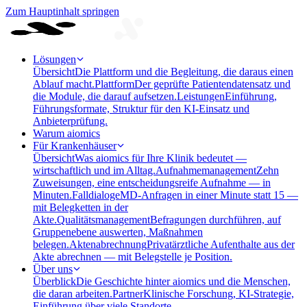
Zum Hauptinhalt springen
Lösungen
Übersicht
Die Plattform und die Begleitung, die daraus einen
Ablauf macht.
Plattform
Der geprüfte Patientendatensatz und
die Module, die darauf aufsetzen.
Leistungen
Einführung,
Führungsformate, Struktur für den KI-Einsatz und
Anbieterprüfung.
Warum aiomics
Für Krankenhäuser
Übersicht
Was aiomics für Ihre Klinik bedeutet —
wirtschaftlich und im Alltag.
Aufnahmemanagement
Zehn
Zuweisungen, eine entscheidungsreife Aufnahme — in
Minuten.
Falldialoge
MD-Anfragen in einer Minute statt 15 —
mit Belegketten in der
Akte.
Qualitätsmanagement
Befragungen durchführen, auf
Gruppenebene auswerten, Maßnahmen
belegen.
Aktenabrechnung
Privatärztliche Aufenthalte aus der
Akte abrechnen — mit Belegstelle je Position.
Über uns
Überblick
Die Geschichte hinter aiomics und die Menschen,
die daran arbeiten.
Partner
Klinische Forschung, KI-Strategie,
Einführung über viele Standorte.