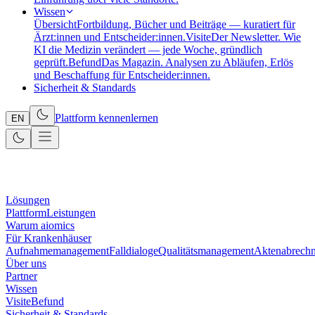
Wissen
Übersicht
Fortbildung, Bücher und Beiträge — kuratiert für
Ärzt:innen und Entscheider:innen.
Visite
Der Newsletter. Wie
KI die Medizin verändert — jede Woche, gründlich
geprüft.
Befund
Das Magazin. Analysen zu Abläufen, Erlös
und Beschaffung für Entscheider:innen.
Sicherheit & Standards
Plattform kennenlernen
EN
Lösungen
Plattform
Leistungen
Warum aiomics
Für Krankenhäuser
Aufnahmemanagement
Falldialoge
Qualitätsmanagement
Aktenabrech
Über uns
Partner
Wissen
Visite
Befund
Sicherheit & Standards