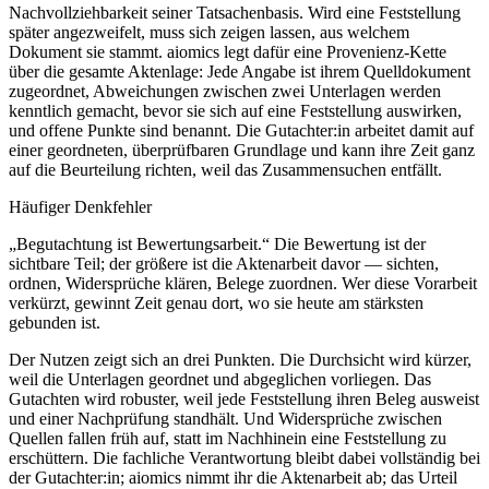
Nachvollziehbarkeit seiner Tatsachenbasis. Wird eine Feststellung
später angezweifelt, muss sich zeigen lassen, aus welchem
Dokument sie stammt. aiomics legt dafür eine Provenienz-Kette
über die gesamte Aktenlage: Jede Angabe ist ihrem Quelldokument
zugeordnet, Abweichungen zwischen zwei Unterlagen werden
kenntlich gemacht, bevor sie sich auf eine Feststellung auswirken,
und offene Punkte sind benannt. Die Gutachter:in arbeitet damit auf
einer geordneten, überprüfbaren Grundlage und kann ihre Zeit ganz
auf die Beurteilung richten, weil das Zusammensuchen entfällt.
Häufiger Denkfehler
„Begutachtung ist Bewertungsarbeit.“ Die Bewertung ist der
sichtbare Teil; der größere ist die Aktenarbeit davor — sichten,
ordnen, Widersprüche klären, Belege zuordnen. Wer diese Vorarbeit
verkürzt, gewinnt Zeit genau dort, wo sie heute am stärksten
gebunden ist.
Der Nutzen zeigt sich an drei Punkten. Die Durchsicht wird kürzer,
weil die Unterlagen geordnet und abgeglichen vorliegen. Das
Gutachten wird robuster, weil jede Feststellung ihren Beleg ausweist
und einer Nachprüfung standhält. Und Widersprüche zwischen
Quellen fallen früh auf, statt im Nachhinein eine Feststellung zu
erschüttern. Die fachliche Verantwortung bleibt dabei vollständig bei
der Gutachter:in; aiomics nimmt ihr die Aktenarbeit ab; das Urteil