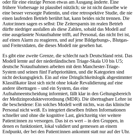
oder für eine einzige Person etwas am Ausgang änderte. Eine
frühere Vorhersage ist plausibel nützlich; sie ist nicht dasselbe wie
eine besser versorgte Patientin, und eine retrospektive Studie, die nie
einen laufenden Betrieb berührt hat, kann beides nicht trennen. Die
Autor:innen sagen es selbst: Die Zeitersparnis im realen Betrieb
dürfte niedriger ausfallen als diese Zahlen, sobald das Modell auf
eine ausgelastete Notaufnahme trifft, auf Personal, das nicht frei ist,
auf einen Alarm zu reagieren, und auf jene Bildgebungs-, Blutgas-
und Freitextdaten, die dieses Modell nie gesehen hat.
Es gibt eine zweite Grenze, die schlecht nach Deutschland reist. Das
Modell lernte auf der niederländischen Triage-Skala U0 bis U5;
deutsche Notaufnahmen arbeiten mit dem Manchester-Triage-
System und seinen fünf Farbprioritäten, und die Kategorien sind
nicht deckungsgleich. Ein auf eine Dringlichkeitslogik abgestimmter
Klassifikator lässt sich nicht ohne lokale Revalidierung auf eine
andere übertragen – und ein System, das eine
Aufnahmeentscheidung informiert, fällt klar in den Geltungsbereich
der Medizinprodukteverordnung (MDR). Die übertragbare Lehre ist
die bescheidene: Ein solches Modell weiß nichts, was das klinische
Personal nicht weiß. Es integriert dieselben frühen Informationen
schneller und ohne die kognitive Last, gleichzeitig vier weitere
Patient:innen zu versorgen. Das ist es wert – in den Gruppen, in
denen es funktioniert, lokal validiert und gemessen an einem
Endpunkt, der bei den Patient:innen ankommt statt nur auf der Uhr.