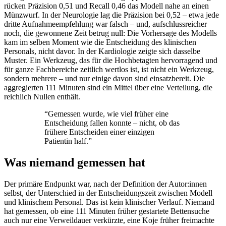
rücken Präzision 0,51 und Recall 0,46 das Modell nahe an einen
Münzwurf. In der Neurologie lag die Präzision bei 0,52 – etwa jede
dritte Aufnahmeempfehlung war falsch – und, aufschlussreicher
noch, die gewonnene Zeit betrug null: Die Vorhersage des Modells
kam im selben Moment wie die Entscheidung des klinischen
Personals, nicht davor. In der Kardiologie zeigte sich dasselbe
Muster. Ein Werkzeug, das für die Hochbetagten hervorragend und
für ganze Fachbereiche zeitlich wertlos ist, ist nicht ein Werkzeug,
sondern mehrere – und nur einige davon sind einsatzbereit. Die
aggregierten 111 Minuten sind ein Mittel über eine Verteilung, die
reichlich Nullen enthält.
“
Gemessen wurde, wie viel früher eine
Entscheidung fallen konnte – nicht, ob das
frühere Entscheiden einer einzigen
Patientin half.
”
Was niemand gemessen hat
Der primäre Endpunkt war, nach der Definition der Autor:innen
selbst, der Unterschied in der Entscheidungszeit zwischen Modell
und klinischem Personal. Das ist kein klinischer Verlauf. Niemand
hat gemessen, ob eine 111 Minuten früher gestartete Bettensuche
auch nur eine Verweildauer verkürzte, eine Koje früher freimachte