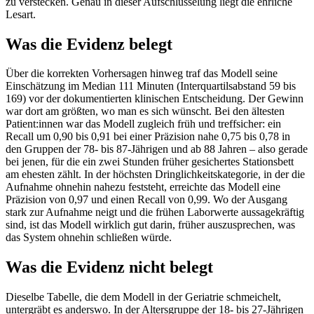
zu verstecken. Genau in dieser Aufschlüsselung liegt die ehrliche
Lesart.
Was die Evidenz belegt
Über die korrekten Vorhersagen hinweg traf das Modell seine
Einschätzung im Median 111 Minuten (Interquartilsabstand 59 bis
169) vor der dokumentierten klinischen Entscheidung. Der Gewinn
war dort am größten, wo man es sich wünscht. Bei den ältesten
Patient:innen war das Modell zugleich früh und treffsicher: ein
Recall um 0,90 bis 0,91 bei einer Präzision nahe 0,75 bis 0,78 in
den Gruppen der 78- bis 87-Jährigen und ab 88 Jahren – also gerade
bei jenen, für die ein zwei Stunden früher gesichertes Stationsbett
am ehesten zählt. In der höchsten Dringlichkeitskategorie, in der die
Aufnahme ohnehin nahezu feststeht, erreichte das Modell eine
Präzision von 0,97 und einen Recall von 0,99. Wo der Ausgang
stark zur Aufnahme neigt und die frühen Laborwerte aussagekräftig
sind, ist das Modell wirklich gut darin, früher auszusprechen, was
das System ohnehin schließen würde.
Was die Evidenz nicht belegt
Dieselbe Tabelle, die dem Modell in der Geriatrie schmeichelt,
untergräbt es anderswo. In der Altersgruppe der 18- bis 27-Jährigen