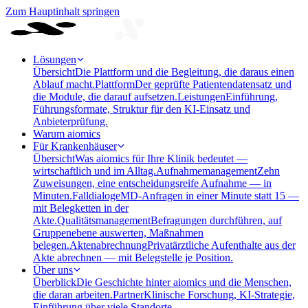
Zum Hauptinhalt springen
Lösungen
Übersicht
Die Plattform und die Begleitung, die daraus einen
Ablauf macht.
Plattform
Der geprüfte Patientendatensatz und
die Module, die darauf aufsetzen.
Leistungen
Einführung,
Führungsformate, Struktur für den KI-Einsatz und
Anbieterprüfung.
Warum aiomics
Für Krankenhäuser
Übersicht
Was aiomics für Ihre Klinik bedeutet —
wirtschaftlich und im Alltag.
Aufnahmemanagement
Zehn
Zuweisungen, eine entscheidungsreife Aufnahme — in
Minuten.
Falldialoge
MD-Anfragen in einer Minute statt 15 —
mit Belegketten in der
Akte.
Qualitätsmanagement
Befragungen durchführen, auf
Gruppenebene auswerten, Maßnahmen
belegen.
Aktenabrechnung
Privatärztliche Aufenthalte aus der
Akte abrechnen — mit Belegstelle je Position.
Über uns
Überblick
Die Geschichte hinter aiomics und die Menschen,
die daran arbeiten.
Partner
Klinische Forschung, KI-Strategie,
Einführung über viele Standorte.