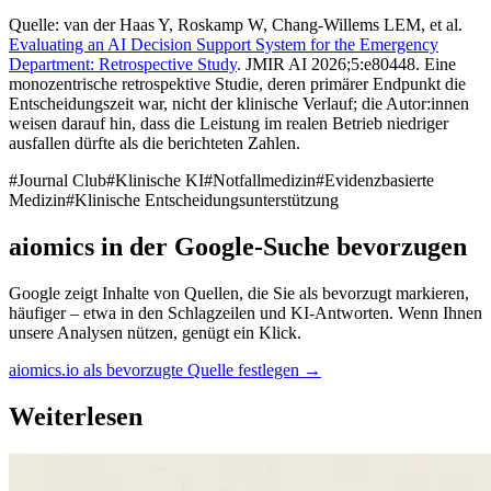
Quelle: van der Haas Y, Roskamp W, Chang-Willems LEM, et al.
Evaluating an AI Decision Support System for the Emergency
Department: Retrospective Study
. JMIR AI 2026;5:e80448. Eine
monozentrische retrospektive Studie, deren primärer Endpunkt die
Entscheidungszeit war, nicht der klinische Verlauf; die Autor:innen
weisen darauf hin, dass die Leistung im realen Betrieb niedriger
ausfallen dürfte als die berichteten Zahlen.
#
Journal Club
#
Klinische KI
#
Notfallmedizin
#
Evidenzbasierte
Medizin
#
Klinische Entscheidungsunterstützung
aiomics in der Google-Suche bevorzugen
Google zeigt Inhalte von Quellen, die Sie als bevorzugt markieren,
häufiger – etwa in den Schlagzeilen und KI-Antworten. Wenn Ihnen
unsere Analysen nützen, genügt ein Klick.
aiomics.io als bevorzugte Quelle festlegen
→
Weiterlesen