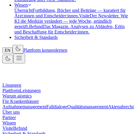
Wissen
Übersicht
Fortbildung, Bücher und Beiträge — kuratiert für
Ärzt:innen und Entscheider:innen.
Visite
Der Newsletter. Wie
KI die Medizin verändert — jede Woche, gründlich
geprüft.
Befund
Das Magazin. Analysen zu Abläufen, Erlös
und Beschaffung für Entscheider:innen.
Sicherheit & Standards
Plattform kennenlernen
EN
Lösungen
Plattform
Leistungen
Warum aiomics
Für Krankenhäuser
Aufnahmemanagement
Falldialoge
Qualitätsmanagement
Aktenabrech
Über uns
Partner
Wissen
Visite
Befund
Sicherheit & Standards