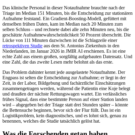
Das klinische Personal in dieser Notaufnahme brauchte nach der
Triage im Median 151 Minuten, bis die Entscheidung zur stationären
Aufnahme feststand. Ein Gradient-Boosting-Modell, gefüttert mit
denselben frühen Daten, kam im Median nach 20 Minuten zum
selben Schluss – und rechnete dabei alle zehn Minuten neu, bis die
geschätzte Aufnahmewahrscheinlichkeit 50 Prozent überschritt. Die
Lücke von 111 Minuten dazwischen ist die Schlagzeile einer
retrospektiven Studie
aus dem St. Antonius Ziekenhuis in den
Niederlanden, im Januar 2026 in JMIR AI erschienen. Es ist eine
echte Zahl aus einem großen, sorgfältig aufgebauten Datensatz. Und
eine Zahl, die das zweite Lesen mehr belohnt als das erste.
Das Problem dahinter kennt jede ausgelastete Notaufnahme. Der
Engpass ist selten die Entscheidung zur Aufnahme; er liegt in der
Zeit, in der Labor, Bildgebung und fachärztliche Einschätzungen
zusammengetragen werden, während die Patientin eine Koje belegt
und draußen der nächste Rettungswagen wartet. Ein verlässliches
frühes Signal, dass eine bestimmte Person auf einer Station landen
wird – abgegeben bei der Triage statt drei Stunden später – könnte
die Bettensuche beginnen, bevor sich der Flur füllt. Das ist ein
Logistikproblem, kein diagnostisches, und es lohnt sich, genau zu
benennen, welches die Studie tatsächlich gelöst hat.
Was die Forschenden getan haben