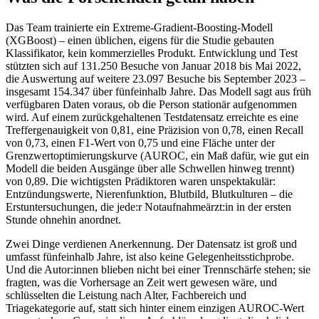
Das Team trainierte ein Extreme-Gradient-Boosting-Modell
(XGBoost) – einen üblichen, eigens für die Studie gebauten
Klassifikator, kein kommerzielles Produkt. Entwicklung und Test
stützten sich auf 131.250 Besuche von Januar 2018 bis Mai 2022,
die Auswertung auf weitere 23.097 Besuche bis September 2023 –
insgesamt 154.347 über fünfeinhalb Jahre. Das Modell sagt aus früh
verfügbaren Daten voraus, ob die Person stationär aufgenommen
wird. Auf einem zurückgehaltenen Testdatensatz erreichte es eine
Treffergenauigkeit von 0,81, eine Präzision von 0,78, einen Recall
von 0,73, einen F1-Wert von 0,75 und eine Fläche unter der
Grenzwertoptimierungskurve (AUROC, ein Maß dafür, wie gut ein
Modell die beiden Ausgänge über alle Schwellen hinweg trennt)
von 0,89. Die wichtigsten Prädiktoren waren unspektakulär:
Entzündungswerte, Nierenfunktion, Blutbild, Blutkulturen – die
Erstuntersuchungen, die jede:r Notaufnahmeärzt:in in der ersten
Stunde ohnehin anordnet.
Zwei Dinge verdienen Anerkennung. Der Datensatz ist groß und
umfasst fünfeinhalb Jahre, ist also keine Gelegenheitsstichprobe.
Und die Autor:innen blieben nicht bei einer Trennschärfe stehen; sie
fragten, was die Vorhersage an Zeit wert gewesen wäre, und
schlüsselten die Leistung nach Alter, Fachbereich und
Triagekategorie auf, statt sich hinter einem einzigen AUROC-Wert