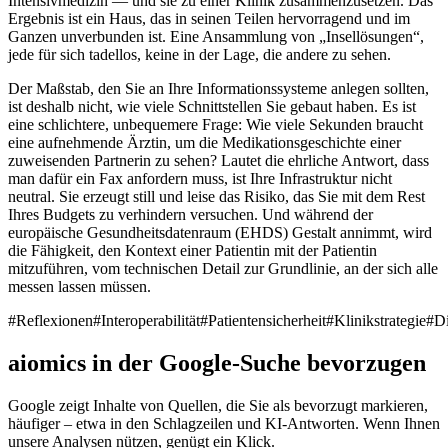
Intensivmedizin — und sie zu einer Klinik zusammenzusetzen. Das
Ergebnis ist ein Haus, das in seinen Teilen hervorragend und im
Ganzen unverbunden ist. Eine Ansammlung von „Insellösungen“,
jede für sich tadellos, keine in der Lage, die andere zu sehen.
Der Maßstab, den Sie an Ihre Informationssysteme anlegen sollten,
ist deshalb nicht, wie viele Schnittstellen Sie gebaut haben. Es ist
eine schlichtere, unbequemere Frage: Wie viele Sekunden braucht
eine aufnehmende Ärztin, um die Medikationsgeschichte einer
zuweisenden Partnerin zu sehen? Lautet die ehrliche Antwort, dass
man dafür ein Fax anfordern muss, ist Ihre Infrastruktur nicht
neutral. Sie erzeugt still und leise das Risiko, das Sie mit dem Rest
Ihres Budgets zu verhindern versuchen. Und während der
europäische Gesundheitsdatenraum (EHDS) Gestalt annimmt, wird
die Fähigkeit, den Kontext einer Patientin mit der Patientin
mitzuführen, vom technischen Detail zur Grundlinie, an der sich alle
messen lassen müssen.
#
Reflexionen
#
Interoperabilität
#
Patientensicherheit
#
Klinikstrategie
#
Di
aiomics in der Google-Suche bevorzugen
Google zeigt Inhalte von Quellen, die Sie als bevorzugt markieren,
häufiger – etwa in den Schlagzeilen und KI-Antworten. Wenn Ihnen
unsere Analysen nützen, genügt ein Klick.