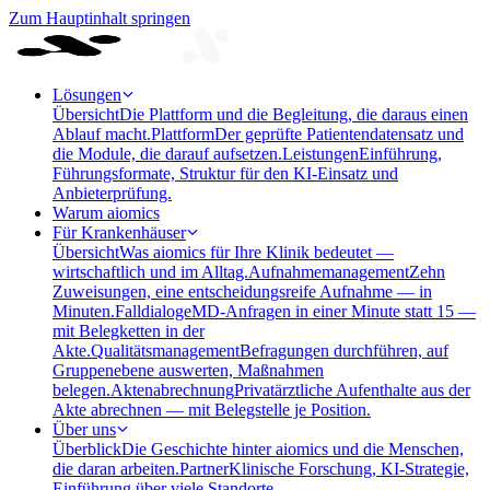
Zum Hauptinhalt springen
Lösungen
Übersicht
Die Plattform und die Begleitung, die daraus einen
Ablauf macht.
Plattform
Der geprüfte Patientendatensatz und
die Module, die darauf aufsetzen.
Leistungen
Einführung,
Führungsformate, Struktur für den KI-Einsatz und
Anbieterprüfung.
Warum aiomics
Für Krankenhäuser
Übersicht
Was aiomics für Ihre Klinik bedeutet —
wirtschaftlich und im Alltag.
Aufnahmemanagement
Zehn
Zuweisungen, eine entscheidungsreife Aufnahme — in
Minuten.
Falldialoge
MD-Anfragen in einer Minute statt 15 —
mit Belegketten in der
Akte.
Qualitätsmanagement
Befragungen durchführen, auf
Gruppenebene auswerten, Maßnahmen
belegen.
Aktenabrechnung
Privatärztliche Aufenthalte aus der
Akte abrechnen — mit Belegstelle je Position.
Über uns
Überblick
Die Geschichte hinter aiomics und die Menschen,
die daran arbeiten.
Partner
Klinische Forschung, KI-Strategie,
Einführung über viele Standorte.