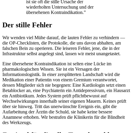
ist sie oft die stille Ursache der
wiederholten Untersuchung und der
übersehenen Kontraindikation.
”
Der stille Fehler
Wir wenden viel Mühe darauf, die lauten Fehler zu verhindern —
die OP-Checklisten, die Protokolle, die uns davon abhalten, am
falschen Bein zu operieren. Die leiseren Fehler, jene, die in der
Infrastruktur selbst angelegt sind, lassen wir meist unangetastet.
Eine übersehene Kontraindikation ist selten eine Lücke im
pharmakologischen Wissen. Sie ist ein Versagen der
Informationslogistik. In einer zersplitterten Landschaft wird die
Medikation einer Patientin von einem Gremium verantwortet,
dessen Mitglieder sich nie begegnen: Eine Kardiologin setzt einen
Betablocker an, eine Psychiaterin ein Antidepressivum, ein Hausarzt
ein Antibiotikum. Jedes System prüft pflichtbewusst auf
Wechselwirkungen innerhalb seiner eigenen Mauern. Keines prüft
über sie hinweg. Tritt das unerwünschte Ereignis ein, gibt die
Aufarbeitung der Ärztin die Schuld, sie habe keine bessere
Anamnese erhoben. Wir bestrafen die Klinikerin für die Blindheit
des Werkzeugs.