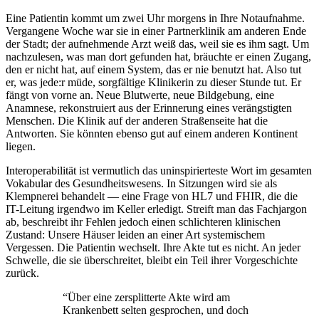
Eine Patientin kommt um zwei Uhr morgens in Ihre Notaufnahme.
Vergangene Woche war sie in einer Partnerklinik am anderen Ende
der Stadt; der aufnehmende Arzt weiß das, weil sie es ihm sagt. Um
nachzulesen, was man dort gefunden hat, bräuchte er einen Zugang,
den er nicht hat, auf einem System, das er nie benutzt hat. Also tut
er, was jede:r müde, sorgfältige Klinikerin zu dieser Stunde tut. Er
fängt von vorne an. Neue Blutwerte, neue Bildgebung, eine
Anamnese, rekonstruiert aus der Erinnerung eines verängstigten
Menschen. Die Klinik auf der anderen Straßenseite hat die
Antworten. Sie könnten ebenso gut auf einem anderen Kontinent
liegen.
Interoperabilität ist vermutlich das uninspirierteste Wort im gesamten
Vokabular des Gesundheitswesens. In Sitzungen wird sie als
Klempnerei behandelt — eine Frage von HL7 und FHIR, die die
IT-Leitung irgendwo im Keller erledigt. Streift man das Fachjargon
ab, beschreibt ihr Fehlen jedoch einen schlichteren klinischen
Zustand: Unsere Häuser leiden an einer Art systemischem
Vergessen. Die Patientin wechselt. Ihre Akte tut es nicht. An jeder
Schwelle, die sie überschreitet, bleibt ein Teil ihrer Vorgeschichte
zurück.
“
Über eine zersplitterte Akte wird am
Krankenbett selten gesprochen, und doch