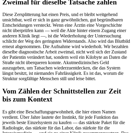
Zweimal für dieselbe Tatsache zahlen
Diese Zersplitterung hat einen Preis, und er bleibt weitgehend
unsichtbar, weil er sich in ganz gewöhnlichen, gut begründbaren
Entscheidungen versteckt. Wenn eine Ärztin eine Vorgeschichte
nicht überprüfen kann — weil die Akte hinter einem Zugang einer
anderen Klinik liegt —, ist die Wiederholung der Untersuchung
schlicht der Weg des geringsten Widerstands. Also wird das Blutbild
erneut abgenommen. Die Aufnahme wird wiederholt. Wir bezahlen
dieselbe diagnostische Arbeit zweimal, nicht weil sich der Zustand
der Patientin verändert hat, sondern weil ein Kilobyte an Daten die
Straße nicht überqueren konnte. Akutmedizinisches Geld
auszugeben, um Tatsachen wiederzuentdecken, die das System
längst besitzt, ist niemandes Fahrlässigkeit. Es ist das, worum die
Struktur sorgfältige Menschen still und leise bittet.
Vom Zählen der Schnittstellen zur Zeit
bis zum Kontext
Es gibt eine Beschaffungsgewohnheit, die hier einen Namen
verdient. Über Jahre lautete der Instinkt, für jede Funktion das
jeweils beste Einzelsystem zu kaufen — das stärkste Paket für die
Radiologie, das stärkste für das Labor, das stärkste für die