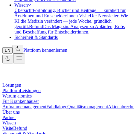
Wissen
Übersicht
Fortbildung, Bücher und Beiträge — kuratiert für
Ärzt:innen und Entscheider:innen.
Visite
Der Newsletter. Wie
KI die Medizin verändert — jede Woche, gründlich
geprüft.
Befund
Das Magazin. Analysen zu Abläufen, Erlös
und Beschaffung für Entscheider:innen.
Sicherheit & Standards
Plattform kennenlernen
EN
Lösungen
Plattform
Leistungen
Warum aiomics
Für Krankenhäuser
Aufnahmemanagement
Falldialoge
Qualitätsmanagement
Aktenabrech
Über uns
Partner
Wissen
Visite
Befund
Sicherheit & Standards