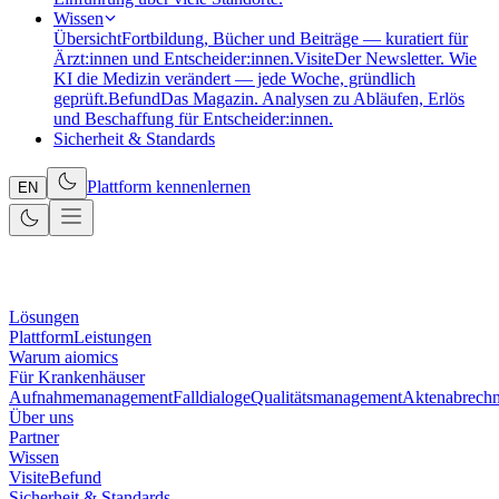
Wissen
Übersicht
Fortbildung, Bücher und Beiträge — kuratiert für
Ärzt:innen und Entscheider:innen.
Visite
Der Newsletter. Wie
KI die Medizin verändert — jede Woche, gründlich
geprüft.
Befund
Das Magazin. Analysen zu Abläufen, Erlös
und Beschaffung für Entscheider:innen.
Sicherheit & Standards
Plattform kennenlernen
EN
Lösungen
Plattform
Leistungen
Warum aiomics
Für Krankenhäuser
Aufnahmemanagement
Falldialoge
Qualitätsmanagement
Aktenabrech
Über uns
Partner
Wissen
Visite
Befund
Sicherheit & Standards