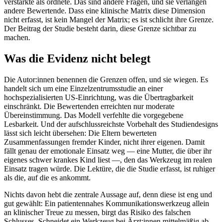
verstärkte als ordnete. Das sind andere Fragen, und sie verlangen
andere Bewertende. Dass eine klinische Matrix diese Dimension
nicht erfasst, ist kein Mangel der Matrix; es ist schlicht ihre Grenze.
Der Beitrag der Studie besteht darin, diese Grenze sichtbar zu
machen.
Was die Evidenz nicht belegt
Die Autor:innen benennen die Grenzen offen, und sie wiegen. Es
handelt sich um eine Einzelzentrumsstudie an einer
hochspezialisierten US-Einrichtung, was die Übertragbarkeit
einschränkt. Die Bewertenden erreichten nur moderate
Übereinstimmung. Das Modell verfehlte die vorgegebene
Lesbarkeit. Und der aufschlussreichste Vorbehalt des Studiendesigns
lässt sich leicht übersehen: Die Eltern bewerteten
Zusammenfassungen fremder Kinder, nicht ihrer eigenen. Damit
fällt genau der emotionale Einsatz weg — eine Mutter, die über ihr
eigenes schwer krankes Kind liest —, den das Werkzeug im realen
Einsatz tragen würde. Die Lektüre, die die Studie erfasst, ist ruhiger
als die, auf die es ankommt.
Nichts davon hebt die zentrale Aussage auf, denn diese ist eng und
gut gewählt: Ein patientennahes Kommunikationswerkzeug allein
an klinischer Treue zu messen, birgt das Risiko des falschen
Schlusses. Schneidet ein Werkzeug bei Ärzt:innen mittelmäßig ab,