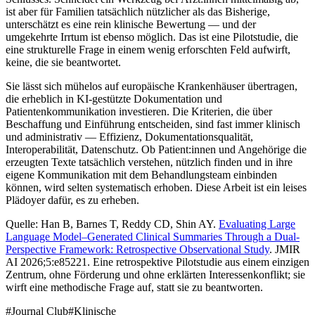
ist aber für Familien tatsächlich nützlicher als das Bisherige,
unterschätzt es eine rein klinische Bewertung — und der
umgekehrte Irrtum ist ebenso möglich. Das ist eine Pilotstudie, die
eine strukturelle Frage in einem wenig erforschten Feld aufwirft,
keine, die sie beantwortet.
Sie lässt sich mühelos auf europäische Krankenhäuser übertragen,
die erheblich in KI-gestützte Dokumentation und
Patientenkommunikation investieren. Die Kriterien, die über
Beschaffung und Einführung entscheiden, sind fast immer klinisch
und administrativ — Effizienz, Dokumentationsqualität,
Interoperabilität, Datenschutz. Ob Patient:innen und Angehörige die
erzeugten Texte tatsächlich verstehen, nützlich finden und in ihre
eigene Kommunikation mit dem Behandlungsteam einbinden
können, wird selten systematisch erhoben. Diese Arbeit ist ein leises
Plädoyer dafür, es zu erheben.
Quelle: Han B, Barnes T, Reddy CD, Shin AY.
Evaluating Large
Language Model–Generated Clinical Summaries Through a Dual-
Perspective Framework: Retrospective Observational Study
. JMIR
AI 2026;5:e85221. Eine retrospektive Pilotstudie aus einem einzigen
Zentrum, ohne Förderung und ohne erklärten Interessenkonflikt; sie
wirft eine methodische Frage auf, statt sie zu beantworten.
#
Journal Club
#
Klinische