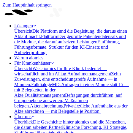
Zum Hauptinhalt springen
Lösungen
Übersicht
Die Plattform und die Begleitung, die daraus einen
Ablauf macht.
Plattform
Der geprüfte Patientendatensatz und
die Module, die darauf aufsetzen.
Leistungen
Einführung,
Führungsformate, Struktur für den KI-Einsatz und
Anbieterprüfung.
Warum aiomics
Für Krankenhäuser
Übersicht
Was aiomics für Ihre Klinik bedeutet —
wirtschaftlich und im Alltag.
Aufnahmemanagement
Zehn
Zuweisungen, eine entscheidungsreife Aufnahme — in
Minuten.
Falldialoge
MD-Anfragen in einer Minute statt 15 —
mit Belegketten in der
Akte.
Qualitätsmanagement
Befragungen durchführen, auf
Gruppenebene auswerten, Maßnahmen
belegen.
Aktenabrechnung
Privatärztliche Aufenthalte aus der
Akte abrechnen — mit Belegstelle je Position.
Über uns
Überblick
Die Geschichte hinter aiomics und die Menschen,
die daran arbeiten.
Partner
Klinische Forschung, KI-Strategie,
Einführung über viele Standorte.