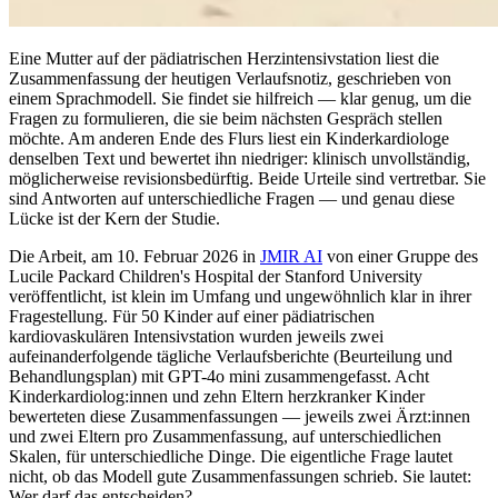
Eine Mutter auf der pädiatrischen Herzintensivstation liest die
Zusammenfassung der heutigen Verlaufsnotiz, geschrieben von
einem Sprachmodell. Sie findet sie hilfreich — klar genug, um die
Fragen zu formulieren, die sie beim nächsten Gespräch stellen
möchte. Am anderen Ende des Flurs liest ein Kinderkardiologe
denselben Text und bewertet ihn niedriger: klinisch unvollständig,
möglicherweise revisionsbedürftig. Beide Urteile sind vertretbar. Sie
sind Antworten auf unterschiedliche Fragen — und genau diese
Lücke ist der Kern der Studie.
Die Arbeit, am 10. Februar 2026 in
JMIR AI
von einer Gruppe des
Lucile Packard Children's Hospital der Stanford University
veröffentlicht, ist klein im Umfang und ungewöhnlich klar in ihrer
Fragestellung. Für 50 Kinder auf einer pädiatrischen
kardiovaskulären Intensivstation wurden jeweils zwei
aufeinanderfolgende tägliche Verlaufsberichte (Beurteilung und
Behandlungsplan) mit GPT-4o mini zusammengefasst. Acht
Kinderkardiolog:innen und zehn Eltern herzkranker Kinder
bewerteten diese Zusammenfassungen — jeweils zwei Ärzt:innen
und zwei Eltern pro Zusammenfassung, auf unterschiedlichen
Skalen, für unterschiedliche Dinge. Die eigentliche Frage lautet
nicht, ob das Modell gute Zusammenfassungen schrieb. Sie lautet:
Wer darf das entscheiden?