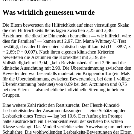
Was wirklich gemessen wurde
Die Eltern bewerteten die Hilfreichkeit auf einer vierstufigen Skala;
die drei Hilfreichkeits-Items lagen zwischen 3,25 und 3,36.
Ärzt:innen, die dieselbe Dimension beurteilten — wie hilfreich wäre
dies für Familien? — kamen auf 2,97. Ein Mann-Whitney-U-Test
bestätigt, dass der Unterschied statistisch signifikant ist (U = 3897; z
= 2,69; P = 0,007). Nach ihren eigenen klinischen Kriterien
bewerteten die Ärzt:innen die Korrektheit mit 3,19, die
Vollständigkeit mit 3,04, „kein Revisionsbedarf“ mit 2,96 und die
klinische Ausrichtung mit 2,90. Die Übereinstimmung zwischen den
Bewertenden war bestenfalls moderat: ein Krippendorff-α (ein Maß
für die Übereinstimmung zwischen Bewertenden, bei dem 1 völlige
Übereinstimmung bedeutet) von 0,69 bei den Ärzt:innen und 0,75
bei den Eltern — also erhebliche individuelle Streuung in beiden
Gruppen.
Eine weitere Zahl rückt den Rest zurecht. Der Flesch-Kincaid-
Lesbarkeitsindex der Zusammenfassungen — eine Schätzung der
Lesbarkeit eines Textes — lag bei 10,6. Der Auftrag im Prompt
hatte ausdrücklich ein Lesbarkeitsniveau der sechsten bis achten
Klasse verlangt. Das Modell verfehlte seine Anweisung um mehrere
Schuljahre. Die wohlwollenden Lesbarkeits-Bewertungen der Eltern