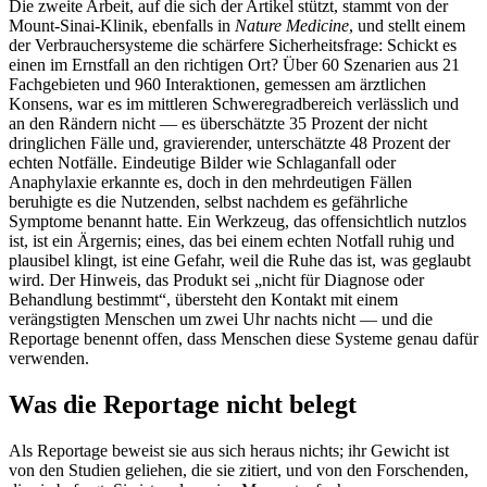
Die zweite Arbeit, auf die sich der Artikel stützt, stammt von der
Mount-Sinai-Klinik, ebenfalls in
Nature Medicine
, und stellt einem
der Verbrauchersysteme die schärfere Sicherheitsfrage: Schickt es
einen im Ernstfall an den richtigen Ort? Über 60 Szenarien aus 21
Fachgebieten und 960 Interaktionen, gemessen am ärztlichen
Konsens, war es im mittleren Schweregradbereich verlässlich und
an den Rändern nicht — es überschätzte 35 Prozent der nicht
dringlichen Fälle und, gravierender, unterschätzte 48 Prozent der
echten Notfälle. Eindeutige Bilder wie Schlaganfall oder
Anaphylaxie erkannte es, doch in den mehrdeutigen Fällen
beruhigte es die Nutzenden, selbst nachdem es gefährliche
Symptome benannt hatte. Ein Werkzeug, das offensichtlich nutzlos
ist, ist ein Ärgernis; eines, das bei einem echten Notfall ruhig und
plausibel klingt, ist eine Gefahr, weil die Ruhe das ist, was geglaubt
wird. Der Hinweis, das Produkt sei „nicht für Diagnose oder
Behandlung bestimmt“, übersteht den Kontakt mit einem
verängstigten Menschen um zwei Uhr nachts nicht — und die
Reportage benennt offen, dass Menschen diese Systeme genau dafür
verwenden.
Was die Reportage nicht belegt
Als Reportage beweist sie aus sich heraus nichts; ihr Gewicht ist
von den Studien geliehen, die sie zitiert, und von den Forschenden,