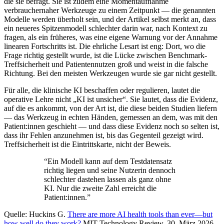
die sie befragt. Sie ist zudem eine Momentaufnahme
verbrauchernaher Werkzeuge zu einem Zeitpunkt — die genannten
Modelle werden überholt sein, und der Artikel selbst merkt an, dass
ein neueres Spitzenmodell schlechter darin war, nach Kontext zu
fragen, als ein früheres, was eine eigene Warnung vor der Annahme
linearen Fortschritts ist. Die ehrliche Lesart ist eng: Dort, wo die
Frage richtig gestellt wurde, ist die Lücke zwischen Benchmark-
Treffsicherheit und Patientennutzen groß und weist in die falsche
Richtung. Bei den meisten Werkzeugen wurde sie gar nicht gestellt.
Für alle, die klinische KI beschaffen oder regulieren, lautet die
operative Lehre nicht „KI ist unsicher“. Sie lautet, dass die Evidenz,
auf die es ankommt, von der Art ist, die diese beiden Studien liefern
— das Werkzeug in echten Händen, gemessen an dem, was mit den
Patient:innen geschieht — und dass diese Evidenz noch so selten ist,
dass ihr Fehlen anzunehmen ist, bis das Gegenteil gezeigt wird.
Treffsicherheit ist die Eintrittskarte, nicht der Beweis.
“
Ein Modell kann auf dem Testdatensatz
richtig liegen und seine Nutzerin dennoch
schlechter dastehen lassen als ganz ohne
KI. Nur die zweite Zahl erreicht die
Patient:innen.
”
Quelle: Huckins G.
There are more AI health tools than ever—but
how well do they work?
MIT Technology Review, 30. März 2026.