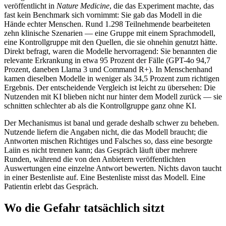
veröffentlicht in
Nature Medicine
, die das Experiment machte, das
fast kein Benchmark sich vornimmt: Sie gab das Modell in die
Hände echter Menschen. Rund 1.298 Teilnehmende bearbeiteten
zehn klinische Szenarien — eine Gruppe mit einem Sprachmodell,
eine Kontrollgruppe mit den Quellen, die sie ohnehin genutzt hätte.
Direkt befragt, waren die Modelle hervorragend: Sie benannten die
relevante Erkrankung in etwa 95 Prozent der Fälle (GPT-4o 94,7
Prozent, daneben Llama 3 und Command R+). In Menschenhand
kamen dieselben Modelle in weniger als 34,5 Prozent zum richtigen
Ergebnis. Der entscheidende Vergleich ist leicht zu übersehen: Die
Nutzenden mit KI blieben nicht nur hinter dem Modell zurück — sie
schnitten schlechter ab als die Kontrollgruppe ganz ohne KI.
Der Mechanismus ist banal und gerade deshalb schwer zu beheben.
Nutzende liefern die Angaben nicht, die das Modell braucht; die
Antworten mischen Richtiges und Falsches so, dass eine besorgte
Laiin es nicht trennen kann; das Gespräch läuft über mehrere
Runden, während die von den Anbietern veröffentlichten
Auswertungen eine einzelne Antwort bewerten. Nichts davon taucht
in einer Bestenliste auf. Eine Bestenliste misst das Modell. Eine
Patientin erlebt das Gespräch.
Wo die Gefahr tatsächlich sitzt