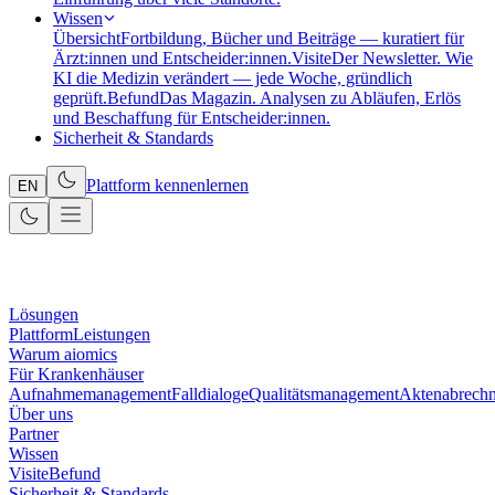
Wissen
Übersicht
Fortbildung, Bücher und Beiträge — kuratiert für
Ärzt:innen und Entscheider:innen.
Visite
Der Newsletter. Wie
KI die Medizin verändert — jede Woche, gründlich
geprüft.
Befund
Das Magazin. Analysen zu Abläufen, Erlös
und Beschaffung für Entscheider:innen.
Sicherheit & Standards
Plattform kennenlernen
EN
Lösungen
Plattform
Leistungen
Warum aiomics
Für Krankenhäuser
Aufnahmemanagement
Falldialoge
Qualitätsmanagement
Aktenabrech
Über uns
Partner
Wissen
Visite
Befund
Sicherheit & Standards