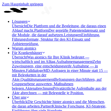
Zum Hauptinhalt springen
Lösungen
Übersicht
Die Plattform und die Begleitung, die daraus einen
Ablauf macht.
Plattform
Der geprüfte Patientendatensatz und
die Module, die darauf aufsetzen.
Leistungen
Einführung,
Führungsformate, Struktur für den KI-Einsatz und
Anbieterprüfung.
Warum aiomics
Für Krankenhäuser
Übersicht
Was aiomics für Ihre Klinik bedeutet —
wirtschaftlich und im Alltag.
Aufnahmemanagement
Zehn
Zuweisungen, eine entscheidungsreife Aufnahme — in
Minuten.
Falldialoge
MD-Anfragen in einer Minute statt 15 —
mit Belegketten in der
Akte.
Qualitätsmanagement
Befragungen durchführen, auf
Gruppenebene auswerten, Maßnahmen
belegen.
Aktenabrechnung
Privatärztliche Aufenthalte aus der
Akte abrechnen — mit Belegstelle je Position.
Über uns
Überblick
Die Geschichte hinter aiomics und die Menschen,
die daran arbeiten.
Partner
Klinische Forschung, KI-Strategie,
Einführung über viele Standorte.