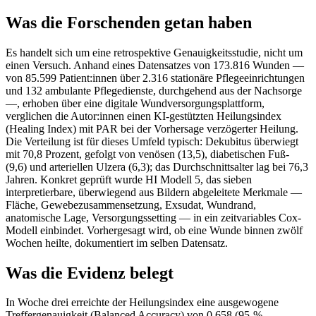
Was die Forschenden getan haben
Es handelt sich um eine retrospektive Genauigkeitsstudie, nicht um
einen Versuch. Anhand eines Datensatzes von 173.816 Wunden —
von 85.599 Patient:innen über 2.316 stationäre Pflegeeinrichtungen
und 132 ambulante Pflegedienste, durchgehend aus der Nachsorge
—, erhoben über eine digitale Wundversorgungsplattform,
verglichen die Autor:innen einen KI-gestützten Heilungsindex
(Healing Index) mit PAR bei der Vorhersage verzögerter Heilung.
Die Verteilung ist für dieses Umfeld typisch: Dekubitus überwiegt
mit 70,8 Prozent, gefolgt von venösen (13,5), diabetischen Fuß-
(9,6) und arteriellen Ulzera (6,3); das Durchschnittsalter lag bei 76,3
Jahren. Konkret geprüft wurde HI Modell 5, das sieben
interpretierbare, überwiegend aus Bildern abgeleitete Merkmale —
Fläche, Gewebezusammensetzung, Exsudat, Wundrand,
anatomische Lage, Versorgungssetting — in ein zeitvariables Cox-
Modell einbindet. Vorhergesagt wird, ob eine Wunde binnen zwölf
Wochen heilte, dokumentiert im selben Datensatz.
Was die Evidenz belegt
In Woche drei erreichte der Heilungsindex eine ausgewogene
Treffergenauigkeit (Balanced Accuracy) von 0,658 (95-%-