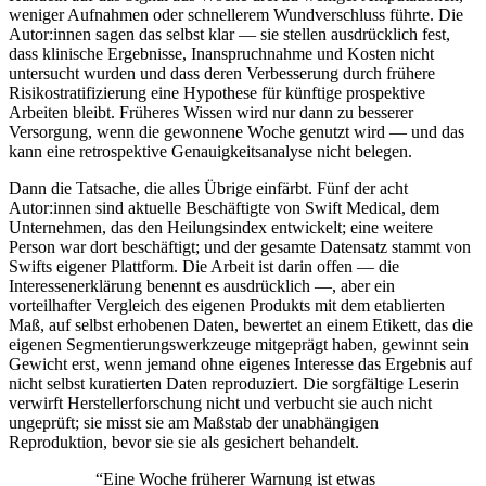
weniger Aufnahmen oder schnellerem Wundverschluss führte. Die
Autor:innen sagen das selbst klar — sie stellen ausdrücklich fest,
dass klinische Ergebnisse, Inanspruchnahme und Kosten nicht
untersucht wurden und dass deren Verbesserung durch frühere
Risikostratifizierung eine Hypothese für künftige prospektive
Arbeiten bleibt. Früheres Wissen wird nur dann zu besserer
Versorgung, wenn die gewonnene Woche genutzt wird — und das
kann eine retrospektive Genauigkeitsanalyse nicht belegen.
Dann die Tatsache, die alles Übrige einfärbt. Fünf der acht
Autor:innen sind aktuelle Beschäftigte von Swift Medical, dem
Unternehmen, das den Heilungsindex entwickelt; eine weitere
Person war dort beschäftigt; und der gesamte Datensatz stammt von
Swifts eigener Plattform. Die Arbeit ist darin offen — die
Interessenerklärung benennt es ausdrücklich —, aber ein
vorteilhafter Vergleich des eigenen Produkts mit dem etablierten
Maß, auf selbst erhobenen Daten, bewertet an einem Etikett, das die
eigenen Segmentierungswerkzeuge mitgeprägt haben, gewinnt sein
Gewicht erst, wenn jemand ohne eigenes Interesse das Ergebnis auf
nicht selbst kuratierten Daten reproduziert. Die sorgfältige Leserin
verwirft Herstellerforschung nicht und verbucht sie auch nicht
ungeprüft; sie misst sie am Maßstab der unabhängigen
Reproduktion, bevor sie sie als gesichert behandelt.
“
Eine Woche früherer Warnung ist etwas