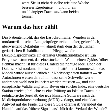
wert. Sie ist nicht dasselbe wie eine Woche
besserer Ergebnisse — und nur ein
unabhängiger Datensatz kann beides
trennen.
”
Warum das hier zählt
Das Patientenprofil, das die Last chronischer Wunden in der
nordamerikanischen Langzeitpflege treibt — älter, gebrechlich,
überwiegend Dekubitus —, ähnelt stark dem der deutschen
geriatrischen Rehabilitation und Pflege, wo die
Dekubitusprophylaxe ein erfasster Qualitätsindikator ist. Ein
Prognoseinstrument, das eine stockende Wunde einen Zyklus früher
sichtbar macht, ist für dieses Umfeld die richtige Idee. Doch der
Datensatz ist nordamerikanisch, die Plattform ist kommerziell, das
Modell wurde ausschließlich auf Nachsorgedaten trainiert — die
Autor:innen weisen darauf hin, dass seine Schwellenwerte
andernorts wohl neu kalibriert werden müssten —, und eine
europäische Validierung fehlt. Bevor ein solcher Index eine deutsche
Station erreicht, bräuchte es eine Prüfung an lokalen Daten, die
regulatorische Sorgfalt, die jede klinische Software nach der
Medizinprodukteverordnung (MDR) verlangt, und eine klare
Antwort auf die Frage, die diese Studie offenlässt: Verändert das
Handeln auf das frühere Signal tatsächlich den Verlauf der Wunde?