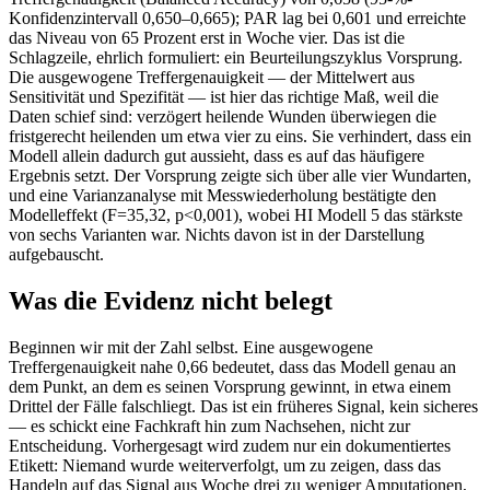
Konfidenzintervall 0,650–0,665); PAR lag bei 0,601 und erreichte
das Niveau von 65 Prozent erst in Woche vier. Das ist die
Schlagzeile, ehrlich formuliert: ein Beurteilungszyklus Vorsprung.
Die ausgewogene Treffergenauigkeit — der Mittelwert aus
Sensitivität und Spezifität — ist hier das richtige Maß, weil die
Daten schief sind: verzögert heilende Wunden überwiegen die
fristgerecht heilenden um etwa vier zu eins. Sie verhindert, dass ein
Modell allein dadurch gut aussieht, dass es auf das häufigere
Ergebnis setzt. Der Vorsprung zeigte sich über alle vier Wundarten,
und eine Varianzanalyse mit Messwiederholung bestätigte den
Modelleffekt (F=35,32, p<0,001), wobei HI Modell 5 das stärkste
von sechs Varianten war. Nichts davon ist in der Darstellung
aufgebauscht.
Was die Evidenz nicht belegt
Beginnen wir mit der Zahl selbst. Eine ausgewogene
Treffergenauigkeit nahe 0,66 bedeutet, dass das Modell genau an
dem Punkt, an dem es seinen Vorsprung gewinnt, in etwa einem
Drittel der Fälle falschliegt. Das ist ein früheres Signal, kein sicheres
— es schickt eine Fachkraft hin zum Nachsehen, nicht zur
Entscheidung. Vorhergesagt wird zudem nur ein dokumentiertes
Etikett: Niemand wurde weiterverfolgt, um zu zeigen, dass das
Handeln auf das Signal aus Woche drei zu weniger Amputationen,