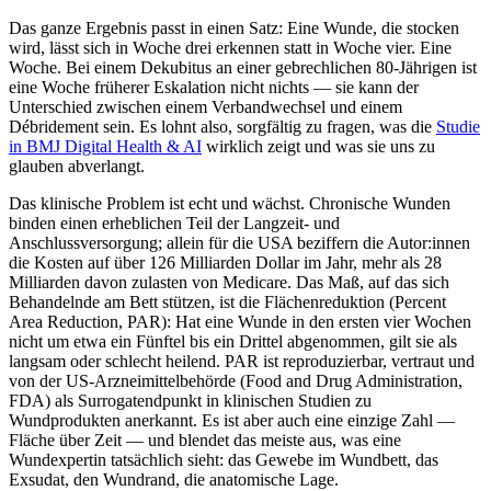
Das ganze Ergebnis passt in einen Satz: Eine Wunde, die stocken
wird, lässt sich in Woche drei erkennen statt in Woche vier. Eine
Woche. Bei einem Dekubitus an einer gebrechlichen 80-Jährigen ist
eine Woche früherer Eskalation nicht nichts — sie kann der
Unterschied zwischen einem Verbandwechsel und einem
Débridement sein. Es lohnt also, sorgfältig zu fragen, was die
Studie
in BMJ Digital Health & AI
wirklich zeigt und was sie uns zu
glauben abverlangt.
Das klinische Problem ist echt und wächst. Chronische Wunden
binden einen erheblichen Teil der Langzeit- und
Anschlussversorgung; allein für die USA beziffern die Autor:innen
die Kosten auf über 126 Milliarden Dollar im Jahr, mehr als 28
Milliarden davon zulasten von Medicare. Das Maß, auf das sich
Behandelnde am Bett stützen, ist die Flächenreduktion (Percent
Area Reduction, PAR): Hat eine Wunde in den ersten vier Wochen
nicht um etwa ein Fünftel bis ein Drittel abgenommen, gilt sie als
langsam oder schlecht heilend. PAR ist reproduzierbar, vertraut und
von der US-Arzneimittelbehörde (Food and Drug Administration,
FDA) als Surrogatendpunkt in klinischen Studien zu
Wundprodukten anerkannt. Es ist aber auch eine einzige Zahl —
Fläche über Zeit — und blendet das meiste aus, was eine
Wundexpertin tatsächlich sieht: das Gewebe im Wundbett, das
Exsudat, den Wundrand, die anatomische Lage.