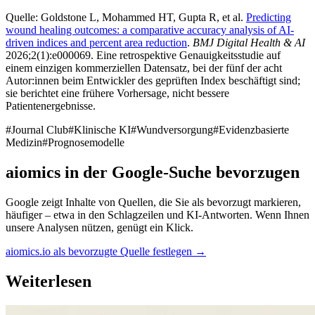
Quelle: Goldstone L, Mohammed HT, Gupta R, et al.
Predicting
wound healing outcomes: a comparative accuracy analysis of AI-
driven indices and percent area reduction
.
BMJ Digital Health & AI
2026;2(1):e000069. Eine retrospektive Genauigkeitsstudie auf
einem einzigen kommerziellen Datensatz, bei der fünf der acht
Autor:innen beim Entwickler des geprüften Index beschäftigt sind;
sie berichtet eine frühere Vorhersage, nicht bessere
Patientenergebnisse.
#
Journal Club
#
Klinische KI
#
Wundversorgung
#
Evidenzbasierte
Medizin
#
Prognosemodelle
aiomics in der Google-Suche bevorzugen
Google zeigt Inhalte von Quellen, die Sie als bevorzugt markieren,
häufiger – etwa in den Schlagzeilen und KI-Antworten. Wenn Ihnen
unsere Analysen nützen, genügt ein Klick.
aiomics.io als bevorzugte Quelle festlegen
→
Weiterlesen