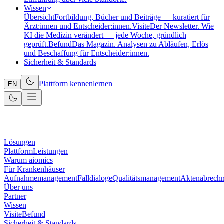
Wissen
Übersicht
Fortbildung, Bücher und Beiträge — kuratiert für
Ärzt:innen und Entscheider:innen.
Visite
Der Newsletter. Wie
KI die Medizin verändert — jede Woche, gründlich
geprüft.
Befund
Das Magazin. Analysen zu Abläufen, Erlös
und Beschaffung für Entscheider:innen.
Sicherheit & Standards
Plattform kennenlernen
EN
Lösungen
Plattform
Leistungen
Warum aiomics
Für Krankenhäuser
Aufnahmemanagement
Falldialoge
Qualitätsmanagement
Aktenabrech
Über uns
Partner
Wissen
Visite
Befund
Sicherheit & Standards