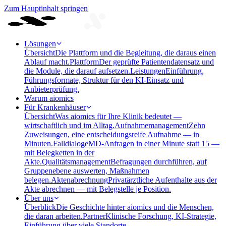
Zum Hauptinhalt springen
Lösungen
Übersicht
Die Plattform und die Begleitung, die daraus einen
Ablauf macht.
Plattform
Der geprüfte Patientendatensatz und
die Module, die darauf aufsetzen.
Leistungen
Einführung,
Führungsformate, Struktur für den KI-Einsatz und
Anbieterprüfung.
Warum aiomics
Für Krankenhäuser
Übersicht
Was aiomics für Ihre Klinik bedeutet —
wirtschaftlich und im Alltag.
Aufnahmemanagement
Zehn
Zuweisungen, eine entscheidungsreife Aufnahme — in
Minuten.
Falldialoge
MD-Anfragen in einer Minute statt 15 —
mit Belegketten in der
Akte.
Qualitätsmanagement
Befragungen durchführen, auf
Gruppenebene auswerten, Maßnahmen
belegen.
Aktenabrechnung
Privatärztliche Aufenthalte aus der
Akte abrechnen — mit Belegstelle je Position.
Über uns
Überblick
Die Geschichte hinter aiomics und die Menschen,
die daran arbeiten.
Partner
Klinische Forschung, KI-Strategie,
Einführung über viele Standorte.