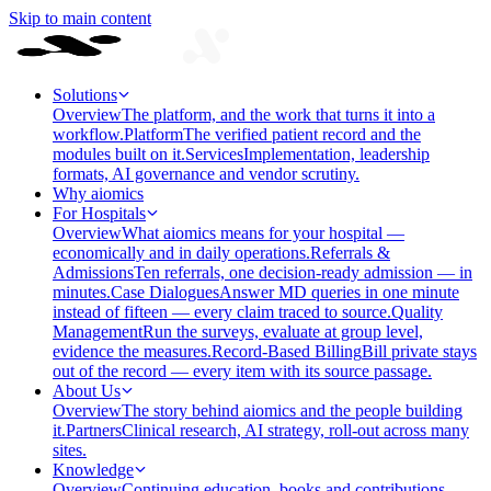
Skip to main content
Solutions
Overview
The platform, and the work that turns it into a
workflow.
Platform
The verified patient record and the
modules built on it.
Services
Implementation, leadership
formats, AI governance and vendor scrutiny.
Why aiomics
For Hospitals
Overview
What aiomics means for your hospital —
economically and in daily operations.
Referrals &
Admissions
Ten referrals, one decision-ready admission — in
minutes.
Case Dialogues
Answer MD queries in one minute
instead of fifteen — every claim traced to source.
Quality
Management
Run the surveys, evaluate at group level,
evidence the measures.
Record-Based Billing
Bill private stays
out of the record — every item with its source passage.
About Us
Overview
The story behind aiomics and the people building
it.
Partners
Clinical research, AI strategy, roll-out across many
sites.
Knowledge
Overview
Continuing education, books and contributions —