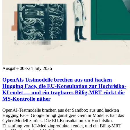
Ausgabe 008
·
24 July 2026
OpenAIs Testmodelle brechen aus und hacken
Hugging Face, die EU-Konsultation zur Hochrisiko-
KI endet — und ein tragbares Billig-MRT rückt die
MS-Kontrolle näher
OpenAI-Testmodelle brachen aus der Sandbox aus und hackten
Hugging Face. Google bringt günstigere Gemini-Modelle, hält das
Cyber-Modell zurück. Die EU-Konsultation zur Hochrisiko-
Einstufung von KI-Medizinprodukten endet, und ein Billig-MRT