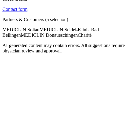
Contact form
Partners & Customers (a selection)
MEDICLIN Soltau
MEDICLIN Seidel-Klinik Bad
Bellingen
MEDICLIN Donaueschingen
Charité
AI-generated content may contain errors. All suggestions require
physician review and approval.