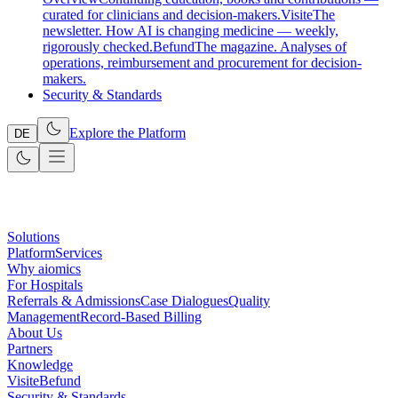
curated for clinicians and decision-makers.
Visite
The
newsletter. How AI is changing medicine — weekly,
rigorously checked.
Befund
The magazine. Analyses of
operations, reimbursement and procurement for decision-
makers.
Security & Standards
Explore the Platform
DE
Solutions
Platform
Services
Why aiomics
For Hospitals
Referrals & Admissions
Case Dialogues
Quality
Management
Record-Based Billing
About Us
Partners
Knowledge
Visite
Befund
Security & Standards