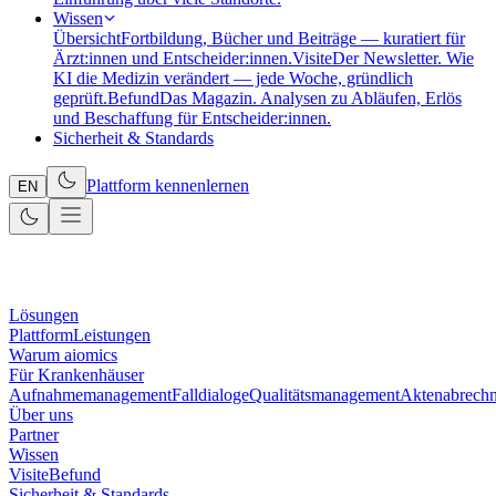
Wissen
Übersicht
Fortbildung, Bücher und Beiträge — kuratiert für
Ärzt:innen und Entscheider:innen.
Visite
Der Newsletter. Wie
KI die Medizin verändert — jede Woche, gründlich
geprüft.
Befund
Das Magazin. Analysen zu Abläufen, Erlös
und Beschaffung für Entscheider:innen.
Sicherheit & Standards
Plattform kennenlernen
EN
Lösungen
Plattform
Leistungen
Warum aiomics
Für Krankenhäuser
Aufnahmemanagement
Falldialoge
Qualitätsmanagement
Aktenabrech
Über uns
Partner
Wissen
Visite
Befund
Sicherheit & Standards