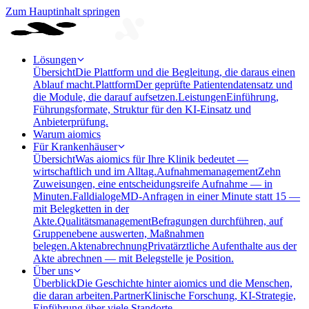
Zum Hauptinhalt springen
Lösungen
Übersicht
Die Plattform und die Begleitung, die daraus einen
Ablauf macht.
Plattform
Der geprüfte Patientendatensatz und
die Module, die darauf aufsetzen.
Leistungen
Einführung,
Führungsformate, Struktur für den KI-Einsatz und
Anbieterprüfung.
Warum aiomics
Für Krankenhäuser
Übersicht
Was aiomics für Ihre Klinik bedeutet —
wirtschaftlich und im Alltag.
Aufnahmemanagement
Zehn
Zuweisungen, eine entscheidungsreife Aufnahme — in
Minuten.
Falldialoge
MD-Anfragen in einer Minute statt 15 —
mit Belegketten in der
Akte.
Qualitätsmanagement
Befragungen durchführen, auf
Gruppenebene auswerten, Maßnahmen
belegen.
Aktenabrechnung
Privatärztliche Aufenthalte aus der
Akte abrechnen — mit Belegstelle je Position.
Über uns
Überblick
Die Geschichte hinter aiomics und die Menschen,
die daran arbeiten.
Partner
Klinische Forschung, KI-Strategie,
Einführung über viele Standorte.